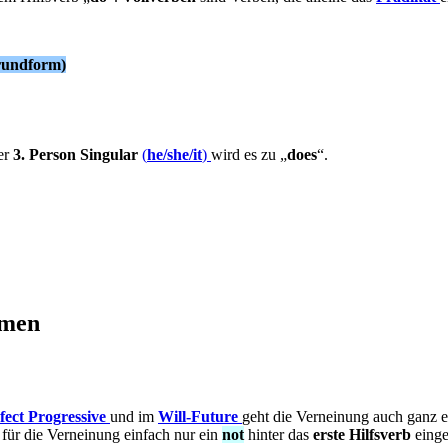
Grundform)
der
3. Person Singular
(
he/she/it
)
wird es zu „
does
“.
rmen
fect Progressive
und im
Will-Future
geht die Verneinung auch ganz e
 für die Verneinung einfach nur ein
not
hinter das
erste Hilfsverb
einge