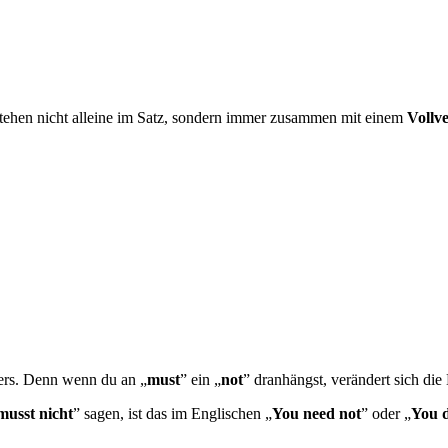
tehen nicht alleine im Satz, sondern immer zusammen mit einem
Vollv
ders. Denn wenn du an „
must
” ein „
not
” dranhängst, verändert sich di
musst nicht
” sagen, ist das im Englischen „
You need not
” oder „
You d