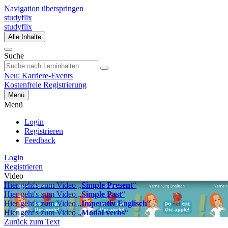
Navigation überspringen
studyflix
studyflix
Alle Inhalte
Suche
Neu: Karriere-Events
Kostenfreie Registrierung
Menü
Menü
Login
Registrieren
Feedback
Login
Registrieren
Video
Hier geht's zum Video „
Simple Present
“
Hier geht's zum Video „
Simple Past
“
Hier geht's zum Video „
Imperativ Englisch
“
Hier geht's zum Video „
Modal verbs
“
Zurück zum Text