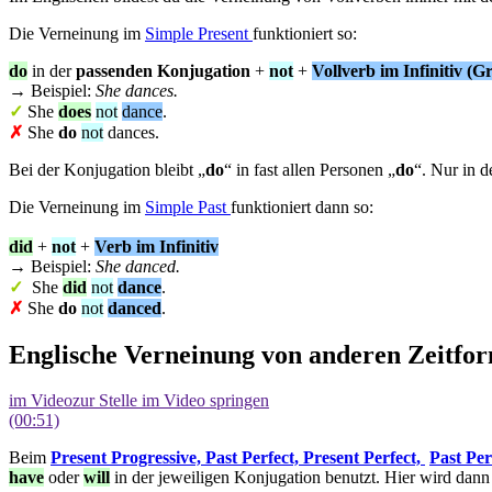
Die Verneinung im
Simple Present
funktioniert so:
do
in der
passenden Konjugation
+
not
+
Vollverb
im
Infinitiv (
→ Beispiel:
She dances.
✓
She
does
not
dance
.
✗
She
do
not
dances.
Bei der Konjugation bleibt „
do
“ in fast allen Personen „
do
“. Nur in 
Die Verneinung im
Simple Past
funktioniert dann so:
did
+
not
+
Verb
im Infinitiv
→ Beispiel:
She danced.
✓
She
did
not
dance
.
✗
She
do
not
danced
.
Englische Verneinung von anderen Zeitfo
im Video
zur Stelle im Video springen
(00:51)
Beim
Present Progressive,
Past Perfect,
Present Perfect,
Past Per
have
oder
will
in der jeweiligen Konjugation benutzt. Hier wird dann