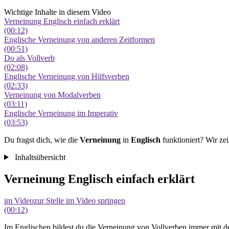
Wichtige Inhalte in diesem Video
Verneinung Englisch einfach erklärt
(00:12)
Englische Verneinung von anderen Zeitformen
(00:51)
Do als Vollverb
(02:08)
Englische Verneinung von Hilfsverben
(02:33)
Verneinung von Modalverben
(03:11)
Englische Verneinung im Imperativ
(03:53)
Du fragst dich, wie die
Verneinung
in
Englisch
funktioniert? Wir ze
Inhaltsübersicht
Verneinung Englisch einfach erklärt
im Video
zur Stelle im Video springen
(00:12)
Im Englischen bildest du die Verneinung von Vollverben immer mit d