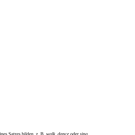
ines Satzes bilden, z. B.
walk, dance
oder
sing
.