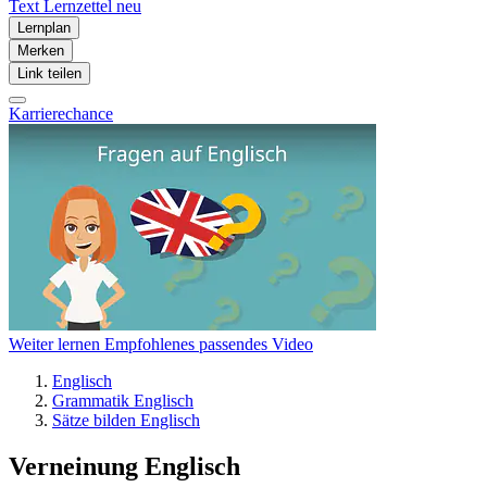
Text
Lernzettel
neu
Lernplan
Merken
Link teilen
Karrierechance
Weiter lernen
Empfohlenes passendes Video
Englisch
Grammatik Englisch
Sätze bilden Englisch
Verneinung Englisch