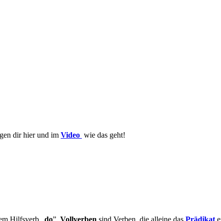
igen dir hier und im
Video
wie das geht!
em Hilfsverb „
do
”.
Vollverben
sind Verben, die alleine das
Prädikat
e