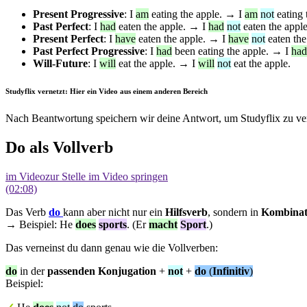
Present Progressive
: I
am
eating the apple. → I
am
not
eating 
Past Perfect
: I
had
eaten the apple. → I
had
not
eaten the apple
Present Perfect
: I
have
eaten the apple. → I
have
not
eaten the
Past Perfect Progressive
: I
had
been eating the apple. → I
had
Will-Future
: I
will
eat the apple. → I
will
not
eat the apple.
Studyflix vernetzt: Hier ein Video aus einem anderen Bereich
Nach Beantwortung speichern wir deine Antwort, um Studyflix zu ver
Do als Vollverb
im Video
zur Stelle im Video springen
(02:08)
Das Verb
do
kann aber nicht nur ein
Hilfsverb
, sondern in
Kombinat
→ Beispiel: He
does
sports
. (Er
macht
Sport
.)
Das verneinst du dann genau wie die Vollverben:
do
in der
passenden Konjugation
+
not
+
do
(
Infinitiv
)
Beispiel: