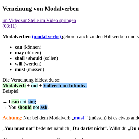
Verneinung von Modalverben
im Video
zur Stelle im Video springen
(03:11)
Modalverben
(modal verbs)
gehören auch zu den Hilfsverben und s
can
(können)
may
(dürfen)
shall
/
should
(sollen)
will
(werden)
must
(müssen)
Die Verneinung bildest du so:
Modalverb
+
not
+
Vollverb im Infinitiv
.
Beispiel:
→ I
can
not
sing
.
→ You
should
not
ask
.
Achtung
:
Nur bei dem Modalverb „
must
” (müssen) ist es etwas an
„
You must not
” bedeutet nämlich „
Du darfst nicht
”. Willst du „
Du 