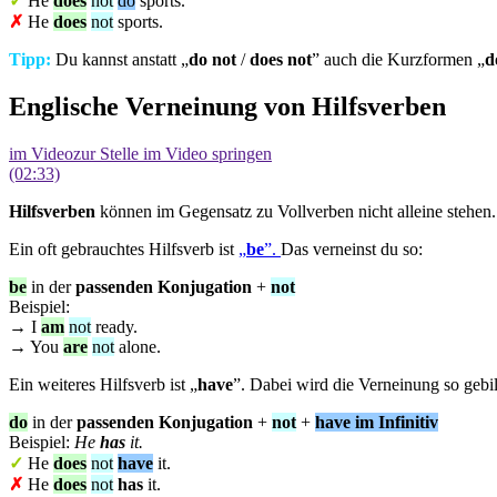
✓
He
does
not
do
sports.
✗
He
does
not
sports.
Tipp:
Du kannst anstatt „
do not
/
does not
” auch die Kurzformen „
d
Englische Verneinung von Hilfsverben
im Video
zur Stelle im Video springen
(02:33)
Hilfsverben
können im Gegensatz zu Vollverben nicht alleine stehen.
Ein oft gebrauchtes Hilfsverb ist
„
be
”.
Das verneinst du so:
be
in der
passenden Konjugation
+
not
Beispiel:
→ I
am
not
ready.
→ You
are
not
alone.
Ein weiteres Hilfsverb ist „
have
”. Dabei wird die Verneinung so gebil
do
in der
passenden Konjugation
+
not
+
have
im
Infinitiv
Beispiel:
He
has
it.
✓
He
does
not
have
it.
✗
He
does
not
has
it.