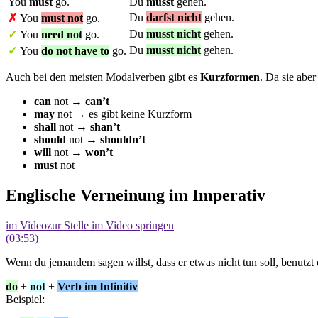
You
must
go.
Du
musst
gehen.
Du
darfst nicht
gehen.
✗
You
must not
go.
Du
musst nicht
gehen.
✓
You
need
not
go.
Du
musst nicht
gehen.
✓
You
do not have to
go.
Auch bei den meisten Modalverben gibt es
Kurzformen
. Da sie abe
can
not →
can’t
may
not → es gibt keine Kurzform
shall
not →
sha
n’t
should
not →
shouldn’t
will
not →
won’t
must
not
Englische Verneinung im Imperativ
im Video
zur Stelle im Video springen
(03:53)
Wenn du jemandem sagen willst, dass er etwas nicht tun soll, benutzt
do
+
not
+
Verb
im Infinitiv
Beispiel: