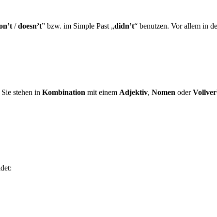
on’t
/
doesn’t
” bzw. im Simple Past „
didn’t
“ benutzen. Vor allem in d
Sie stehen in
Kombination
mit einem
Adjektiv
,
Nomen
oder
Vollve
det: