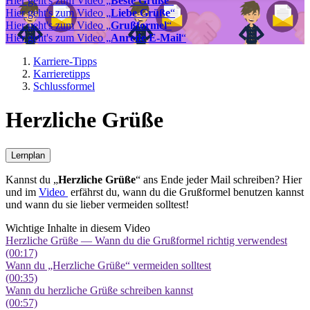
Hier geht's zum Video „
Beste Grüße
“
Hier geht's zum Video „
Liebe Grüße
“
Hier geht's zum Video „
Grußformel
“
Hier geht's zum Video „
Anrede E-Mail
“
Karriere-Tipps
Karrieretipps
Schlussformel
Herzliche Grüße
Lernplan
Kannst du „
Herzliche Grüße
“ ans Ende jeder Mail schreiben? Hier
und im
Video
erfährst du, wann du die Grußformel benutzen kannst
und wann du sie lieber vermeiden solltest!
Wichtige Inhalte in diesem Video
Herzliche Grüße — Wann du die Grußformel richtig verwendest
(00:17)
Wann du „Herzliche Grüße“ vermeiden solltest
(00:35)
Wann du herzliche Grüße schreiben kannst
(00:57)