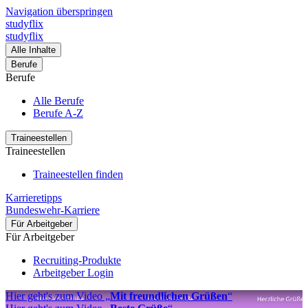
Navigation überspringen
studyflix
studyflix
Alle Inhalte
Berufe
Berufe
Alle Berufe
Berufe A-Z
Traineestellen
Traineestellen
Traineestellen finden
Karrieretipps
Bundeswehr-Karriere
Für Arbeitgeber
Für Arbeitgeber
Recruiting-Produkte
Arbeitgeber Login
Hier geht's zum Video „
Mit freundlichen Grüßen
“