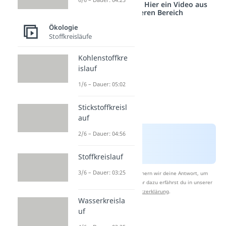
Studyflix vernetzt: Hier ein Video aus
einem anderen Bereich
Ökologie
Stoffkreisläufe
Kohlenstoffkre
islauf
1/6 – Dauer: 05:02
Stickstoffkreisl
auf
2/6 – Dauer: 04:56
Stoffkreislauf
3/6 – Dauer: 03:25
Nach Beantwortung speichern wir deine Antwort, um
Studyflix zu verbessern. Mehr dazu erfährst du in unserer
Datenschutzerklärung
.
Wasserkreisla
uf