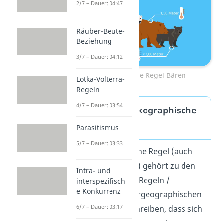
2/7 – Dauer: 04:47
Räuber-Beute-
Beziehung
3/7 – Dauer: 04:12
Bergmannsche Regel Bären
Lotka-Volterra-
Regeln
4/7 – Dauer: 03:54
Klimaregel / Ökographische
Regel
Parasitismus
5/7 – Dauer: 03:33
Die Bergmannsche Regel (auch
Bergmann Regel) gehört zu den
Intra- und
ökographischen Regeln /
interspezifisch
e Konkurrenz
Klimaregeln / tiergeographischen
6/7 – Dauer: 03:17
Regeln. Sie beschreiben, dass sich