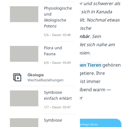
zum Beispiel größer und schwerer als
Physiologische
der
Grizzlybär
, der sich in Kanada
und
und in Alaska aufhält. Nochmal etwas
ökologische
Potenz
kleiner ist der asiatische
5/6 – Dauer: 03:48
Schwarzbär/
Kragenbär
. Sein
Lebensraum befindet sich nahe am
Flora und
Äquator in Südostasien.
Fauna
6/6 – Dauer: 03:49
Zu den
gleichwarmen Tieren
gehören
alle Vögel und Säugetiere. Ihre
Ökologie
Wechselbeziehungen
Körpertemperatur ist immer
konstant/gleichbleibend warm —
Symbiose
unabhängig von der
einfach erklärt
Außentemperatur.
1/7 – Dauer: 03:47
Symbiose