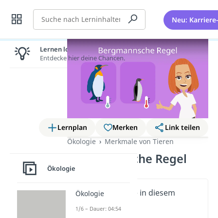
Suche
Neu: Karriere
Lernen lohnt sich!
Entdecke hier deine Chancen.
Lernplan
Merken
Link teilen
Ökologie
Merkmale von Tieren
Bergmannsche Regel
Ökologie
Wichtige Inhalte in diesem
Ökologie
Video
1/6 – Dauer: 04:54