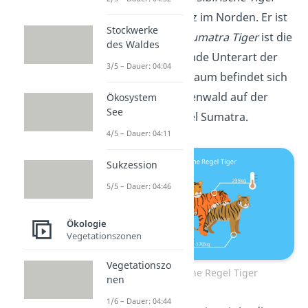
lebt in Sibirien ganz im Norden. Er ist
Stockwerke
am größten. Der
Sumatra Tiger
ist die
des Waldes
kleinste noch lebende Unterart der
3/5 – Dauer: 04:04
Tiger. Sein Lebensraum befindet sich
im tropischen Regenwald auf der
Ökosystem
See
indonesischen Insel Sumatra.
4/5 – Dauer: 04:11
Sukzession
5/5 – Dauer: 04:46
Ökologie
Vegetationszonen
Vegetationszo
Bergmannsche Regel Tiger
nen
1/6 – Dauer: 04:44