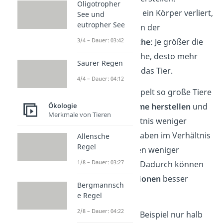
Oligotropher
Wie viel Wärme ein Körper verliert,
See und
eutropher See
ist abhängig von der
Körperoberfläche
: Je größer die
3/4 – Dauer: 03:42
Körperoberfläche, desto mehr
Saurer Regen
Wärme verliert das Tier.
4/4 – Dauer: 04:12
Das bedeutet:
Doppelt so große Tiere
können
mehr Wärme herstellen
und
Ökologie
Merkmale von Tieren
verlieren im Verhältnis weniger
Wärme. Denn sie haben im Verhältnis
Allensche
Regel
zum Körpervolumen weniger
1/8 – Dauer: 03:27
Körperoberfläche. Dadurch können
sie in
kälteren Regionen
besser
Bergmannsch
überleben.
e Regel
2/8 – Dauer: 04:22
Sind die Tiere zum Beispiel nur halb