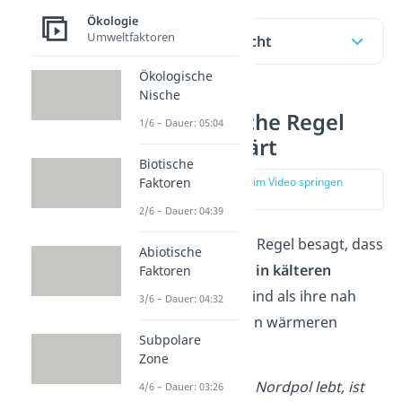
Ökologie
Umweltfaktoren
Inhaltsübersicht
Ökologische
Nische
Bergmannsche Regel
1/6 – Dauer: 05:04
einfach erklärt
Biotische
Faktoren
zur Stelle im Video springen
(00:16)
2/6 – Dauer: 04:39
Die Bergmannsche Regel besagt, dass
Abiotische
gleichwarme Tiere in kälteren
Faktoren
Regionen größer
sind als ihre nah
3/6 – Dauer: 04:32
verwandten Arten in wärmeren
Subpolare
Regionen.
Zone
Der
Eisbär
, der am Nordpol lebt, ist
4/6 – Dauer: 03:26