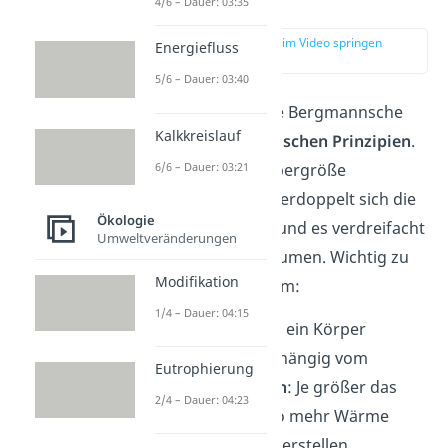
Begründung
4/6 – Dauer: 03:35
zur Stelle im Video springen
Energiefluss
(02:13)
5/6 – Dauer: 03:40
Begründet wird die Bergmannsche
Kalkkreislauf
Regel mit
physikalischen Prinzipien
.
6/6 – Dauer: 03:21
Wenn sich die Körpergröße
verdoppelt, dann verdoppelt sich die
Ökologie
Körperoberfläche und es verdreifacht
Umweltveränderungen
sich das Körpervolumen. Wichtig zu
Modifikation
wissen ist außerdem:
1/4 – Dauer: 04:15
Wie viel Wärme ein Körper
herstellt, ist abhängig vom
Eutrophierung
Körpervolumen
: Je größer das
2/4 – Dauer: 04:23
Volumen, desto mehr Wärme
kann das Tier herstellen.