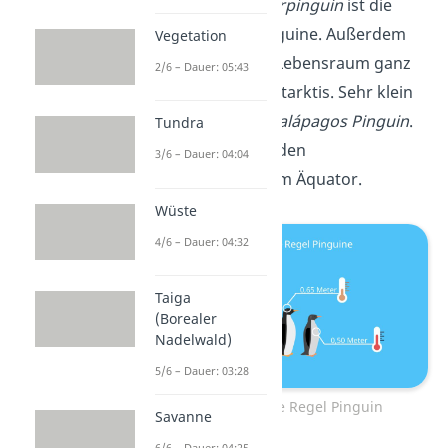
Pinguin:
Der
Kaiserpinguin
ist die
größte Art der Pinguine. Außerdem
Vegetation
befindet sich sein Lebensraum ganz
2/6 – Dauer: 05:43
im Süden in der Antarktis. Sehr klein
hingegen ist der
Galápagos Pinguin
.
Tundra
Ihn findest du auf den
3/6 – Dauer: 04:04
Galapagosinseln am Äquator.
Wüste
4/6 – Dauer: 04:32
Taiga
(Borealer
Nadelwald)
5/6 – Dauer: 03:28
Bergmannsche Regel Pinguin
Savanne
6/6 – Dauer: 04:25