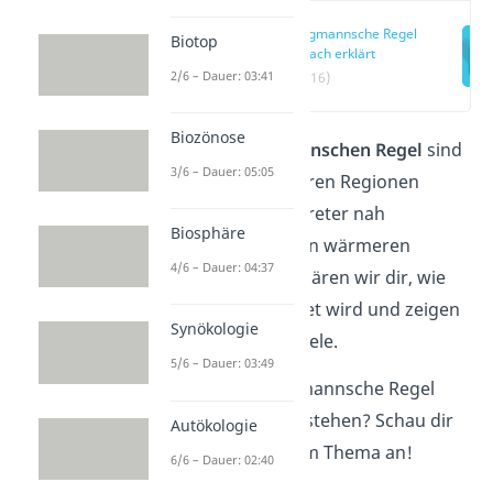
Bergmannsche Regel
Biotop
einfach erklärt
2/6 – Dauer: 03:41
(00:16)
Biozönose
Nach der
Bergmannschen Regel
sind
3/6 – Dauer: 05:05
Säugetiere in kälteren Regionen
größer als die Vertreter nah
Biosphäre
verwandter Arten in wärmeren
4/6 – Dauer: 04:37
Regionen. Hier erklären wir dir, wie
die Regel begründet wird und zeigen
Synökologie
dir konkrete Beispiele.
5/6 – Dauer: 03:49
Du willst die Bergmannsche Regel
noch schneller verstehen? Schau dir
Autökologie
unser
Video
zu dem Thema an!
6/6 – Dauer: 02:40