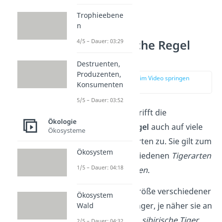
Trophieebene
n
4/5 – Dauer: 03:29
Bergmannsche Regel
Beispiel
Destruenten,
Produzenten,
zur Stelle im Video springen
Konsumenten
(01:48)
5/5 – Dauer: 03:52
Neben den
Bären
trifft die
Ökologie
Bergmannsche Regel
auch auf viele
Ökosysteme
andere Säugetierarten zu. Sie gilt zum
Ökosystem
Beispiel
bei verschiedenen
Tigerarten
1/5 – Dauer: 04:18
und bei
Pinguinarten
.
Tiger:
Die Körpergröße verschiedener
Ökosystem
Tigerarten ist geringer, je näher sie an
Wald
Äquator leben. Der
sibirische Tiger
2/5 – Dauer: 04:32