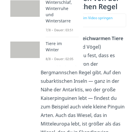
Winterschlaf,
Bergmannschen Regel
Winterruhe
und
zur Stelle im Video springen
Winterstarre
(03:22)
7/8 – Dauer: 03:51
Wenn du dir alle
gleichwarmen Tiere
Tiere im
(alle Säugetiere und Vögel)
Winter
anschaust, stellst du fest, dass es
8/8 – Dauer: 02:05
auch
Ausnahmen
von der
Bergmannschen Regel gibt. Auf den
subarktischen Inseln — ganz in der
Nähe der Antarktis, wo der große
Kaiserpinguinen lebt — findest du
zum Beispiel auch viele kleine Pinguin
Arten. Auch das Wiesel, das in
Mitteleuropa lebt, ist größer als das