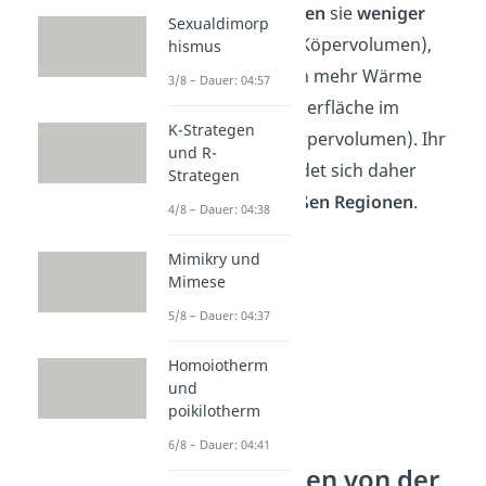
so groß,
produzieren
sie
weniger
Sexualdimorp
Wärme
(kleineres Köpervolumen),
hismus
verlieren aber auch mehr Wärme
3/8 – Dauer: 04:57
(größere Körperoberfläche im
K-Strategen
Verhältnis zum Körpervolumen). Ihr
und R-
Lebensraum befindet sich daher
Strategen
vorwiegend in
heißen Regionen
.
4/8 – Dauer: 04:38
Mimikry und
Mimese
5/8 – Dauer: 04:37
Homoiotherm
und
poikilotherm
6/8 – Dauer: 04:41
Abweichungen von der