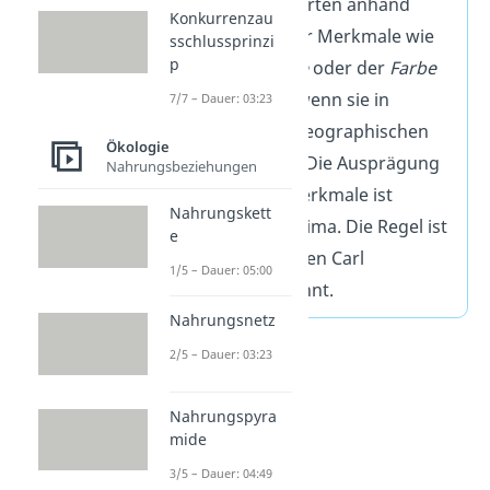
nah verwandte Arten anhand
Konkurrenzau
unterschiedlicher Merkmale wie
sschlussprinzi
p
der
Körpergröße
oder der
Farbe
unterscheiden, wenn sie in
7/7 – Dauer: 03:23
verschiedenen geographischen
Ökologie
Regionen leben. Die Ausprägung
Nahrungsbeziehungen
der einzelnen Merkmale ist
Nahrungskett
abhängig vom Klima. Die Regel ist
e
nach dem Biologen Carl
1/5 – Dauer: 05:00
Bergmann benannt.
Nahrungsnetz
2/5 – Dauer: 03:23
Nahrungspyra
mide
3/5 – Dauer: 04:49