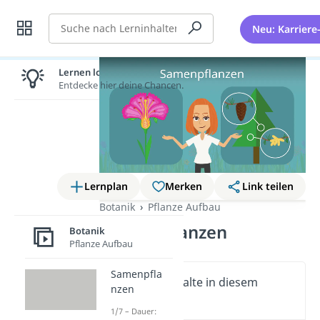
Suche
Neu: Karriere
Lernen lohnt sich!
Entdecke hier deine Chancen.
Lernplan
Merken
Link teilen
Botanik
Pflanze Aufbau
Samenpflanzen
Botanik
Pflanze Aufbau
Samenpfla
Wichtige Inhalte in diesem
nzen
Video
1/7 – Dauer: