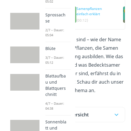
05:02
Samenpflanzen
einfach erklärt
Sprossach
(00:12)
se
2/7 – Dauer:
05:04
Samenpflanzen sind – wie der Name
schon verrät – Pflanzen, die Samen
Blüte
zur Fortpflanzung ausbilden. Wie das
3/7 – Dauer:
05:12
funktioniert und was Bedecktsamer
und Nacktsamer sind, erfährst du in
Blattaufba
diesem Beitrag! Schau dir auch unser
u und
Blattquers
Video
zu dem Thema an.
chnitt
4/7 – Dauer:
04:38
Inhaltsübersicht
Sonnenbla
tt und