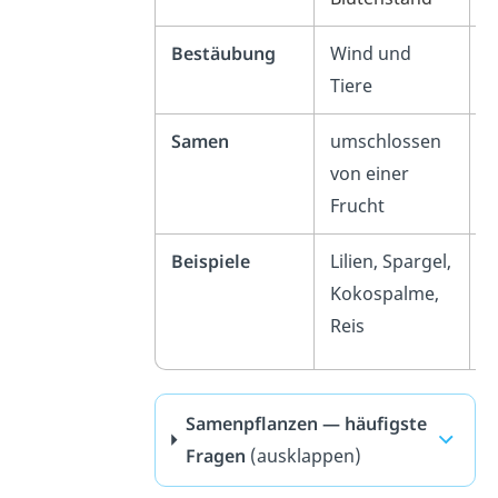
Bestäubung
Wind und
W
Tiere
Samen
umschlossen
f
von einer
Frucht
Beispiele
Lilien,
Spargel,
P
Kokospalme,
(
Reis
Samenpflanzen — häufigste
Fragen
(ausklappen)