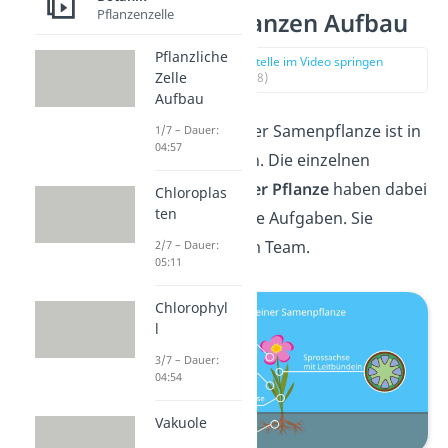
Pflanzenzelle
Samenpflanzen Aufbau
Pflanzliche
zur Stelle im Video springen
Zelle
(01:18)
Aufbau
Der Aufbau einer Samenpflanze ist in
1/7 – Dauer:
04:57
der Regel gleich. Die einzelnen
Bestandteile der Pflanze
haben dabei
Chloroplas
ten
unterschiedliche Aufgaben. Sie
arbeiten also im Team.
2/7 – Dauer:
05:11
Chlorophyl
l
3/7 – Dauer:
04:54
Vakuole