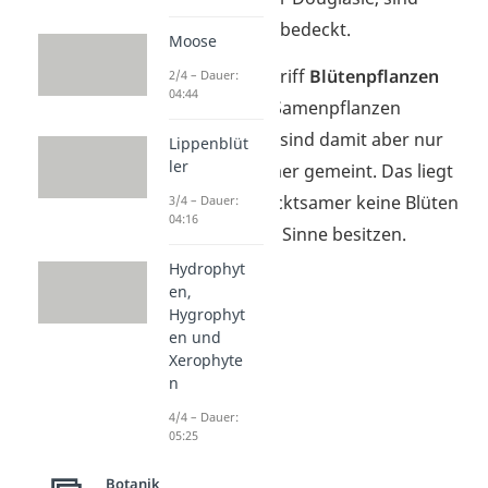
hingegen nicht bedeckt.
Moose
Merke:
Der Begriff
Blütenpflanzen
2/4 – Dauer:
04:44
wird meist für Samenpflanzen
verwendet. Oft sind damit aber nur
Lippenblüt
ler
die Bedecktsamer gemeint. Das liegt
daran, dass Nacktsamer keine Blüten
3/4 – Dauer:
04:16
im eigentlichen Sinne besitzen.
Hydrophyt
en,
Hygrophyt
en und
Xerophyte
n
4/4 – Dauer:
05:25
Botanik