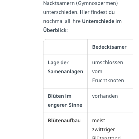
Nacktsamern (Gymnospermen)
unterschieden. Hier findest du
nochmal all ihre
Unterschiede im
Überblick
:
Bedecktsamer
N
Lage der
umschlossen
f
Samenanlagen
vom
Fruchtknoten
Blüten im
vorhanden
n
engeren Sinne
Blütenaufbau
meist
g
zwittriger
B
Blütenstand