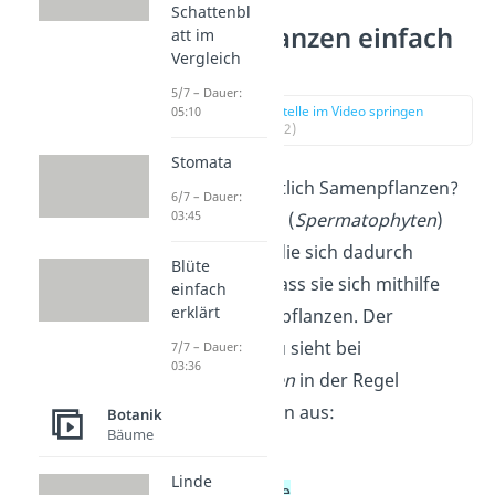
Schattenbl
Samenpflanzen einfach
att im
Vergleich
erklärt
5/7 – Dauer:
zur Stelle im Video springen
05:10
(00:12)
Stomata
Was sind eigentlich Samenpflanzen?
6/7 – Dauer:
03:45
Samenpflanzen (
Spermatophyten
)
sind Pflanzen, die sich dadurch
Blüte
auszeichnen, dass sie sich mithilfe
einfach
erklärt
der Samen fortpflanzen. Der
Pflanzenaufbau sieht bei
7/7 – Dauer:
03:36
Spermatophyten
in der Regel
folgendermaßen aus:
Botanik
Bäume
Wurzel
Linde
Sprossachse