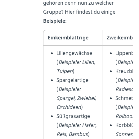
gehören denn nun zu welcher
Gruppe? Hier findest du einige
Beispiele
:
Einkeimblättrige
Zweikeimblät
Liliengewächse
Lippenbl
(
Beispiele: Lilien,
(
Beispiel
Tulpen
)
Kreuzblü
Spargelartige
(
Beispiele
(
Beispiele:
Radiesch
Spargel, Zwiebel,
Schmette
Orchideen
)
(
Beispiel:
Süßgrasartige
Roiboos
)
(
Beispiele: Hafer,
Korbblüt
Reis, Bambus
)
Sonnenb