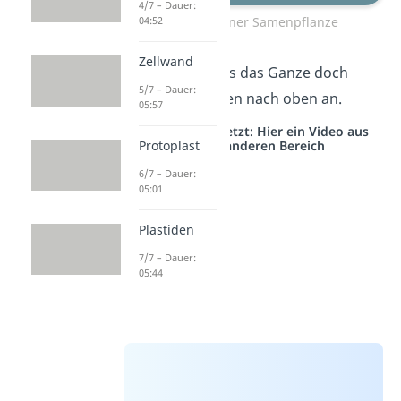
4/7 – Dauer:
04:52
Aufbau einer Samenpflanze
Zellwand
Schauen wir uns das Ganze doch
5/7 – Dauer:
einmal von unten nach oben an.
05:57
Studyflix vernetzt: Hier ein Video aus
Protoplast
einem anderen Bereich
6/7 – Dauer:
05:01
Plastiden
7/7 – Dauer:
05:44