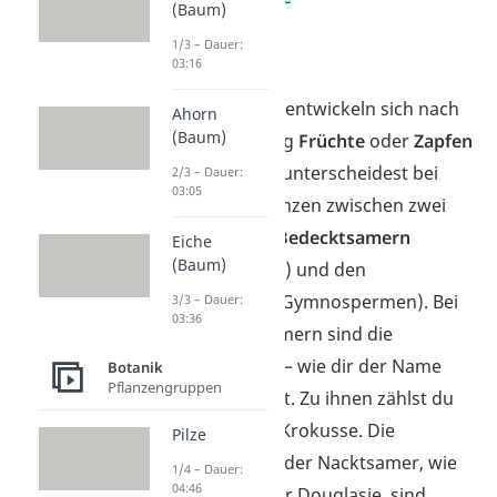
(Baum)
Blätter
1/3 – Dauer:
Blüte
03:16
Aus den Blüten entwickeln sich nach
Ahorn
(Baum)
der Befruchtung
Früchte
oder
Zapfen
mit Samen. Du unterscheidest bei
2/3 – Dauer:
03:05
den Samenpflanzen zwischen zwei
Gruppen: den
Bedecktsamern
Eiche
(Baum)
(Angiospermen) und den
Nacktsamern
(Gymnospermen). Bei
3/3 – Dauer:
03:36
den Bedecktsamern sind die
Samenanlagen – wie dir der Name
Botanik
Pflanzengruppen
verrät – bedeckt. Zu ihnen zählst du
beispielsweise Krokusse. Die
Pilze
Samenanlagen der Nacktsamer, wie
1/4 – Dauer:
04:46
zum Beispiel der Douglasie, sind