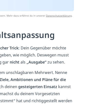
sern. Mehr dazu erfährst du in unserer
Datenschutzerklärung
.
altsanpassung
scher
Trick
: Dein Gegenüber möchte
sgeben, wie möglich. Deswegen musst
g gar
nicht
als
„Ausgabe“
zu sehen.
nem unschlagbaren Mehrwert. Nenne
Ziele, Ambitionen und Pläne für die
ch deinen
gesteigerten Einsatz
kannst
 machst du deinem Vorgesetzten
estimmt“ hat und richtiggestellt werden