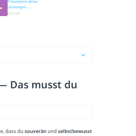
Präsentiere deine
Leistungen,
Fähigkeiten und
(02:18)
Erfolge
— Das musst du
te, dass du
souverän
und
selbstbewusst