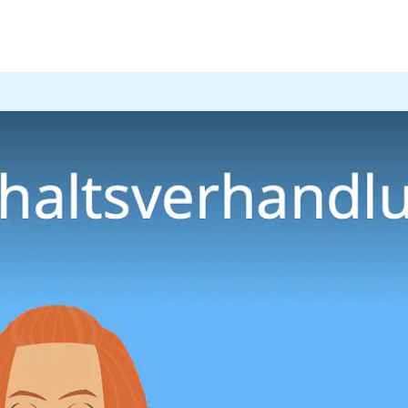
der einer Beförderung: Immer wieder müssen Arbeitnehmer
olltest, erfährst du hier und im
Video
!