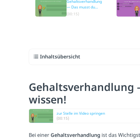
Gehaltsverhandlung
— Das musst du
wissen!
(00:15)
Inhaltsübersicht
Gehaltsverhandlung 
wissen!
zur Stelle im Video springen
(00:15)
Bei einer
Gehaltsverhandlung
ist das Wichtigs