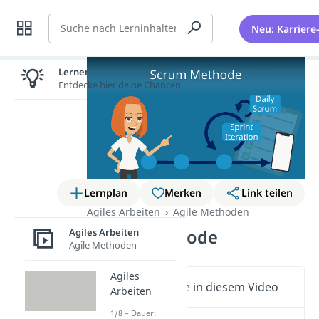
Suche
Neu: Karriere
Lernen lohnt sich!
Entdecke hier deine Chancen.
Lernplan
Merken
Link teilen
Agiles Arbeiten
Agile Methoden
Agiles Arbeiten
Scrum Methode
Agile Methoden
Agiles
Wichtige Inhalte in diesem Video
Arbeiten
1/8 – Dauer: