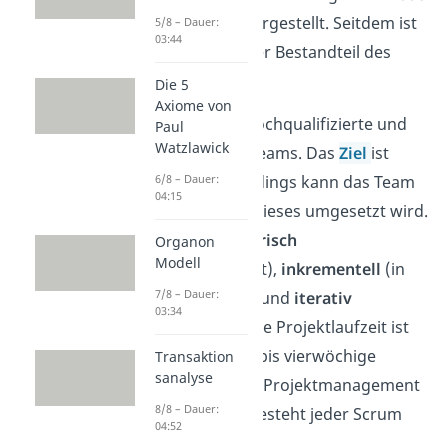
zum ersten Mal vorgestellt. Seitdem ist
5/8 – Dauer:
03:44
die Methodik fester Bestandteil des
agilen Arbeitens.
Die 5
Axiome von
Scrum setzt auf hochqualifizierte und
Paul
Watzlawick
interdisziplinäre Teams. Das
Ziel
ist
6/8 – Dauer:
vorgegeben, allerdings kann das Team
04:15
entscheiden, wie dieses umgesetzt wird.
Du arbeitest
empirisch
Organon
Modell
(erfahrungsbasiert),
inkrementell
(in
7/8 – Dauer:
kleinen Schritten) und
iterativ
03:34
(wiederholend). Die Projektlaufzeit ist
eingeteilt in zwei- bis vierwöchige
Transaktion
sanalyse
Sprints
. Um agiles Projektmanagement
8/8 – Dauer:
zu ermöglichen, besteht jeder Scrum
04:52
Sprint aus: