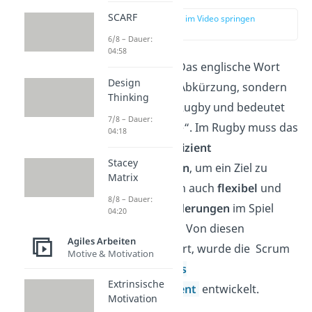
SCARF
zur Stelle im Video springen
(00:15)
6/8 – Dauer:
04:58
Was ist „scrum“? Das englische Wort
Design
„scrum“ ist keine Abkürzung, sondern
Thinking
stammt aus dem Rugby und bedeutet
7/8 – Dauer:
„dichtes Gedränge“. Im Rugby muss das
04:18
Team
nicht nur
effizient
Stacey
zusammenarbeiten
, um ein Ziel zu
Matrix
erreichen, sondern auch
flexibel
und
8/8 – Dauer:
schnell auf Veränderungen
im Spiel
04:20
reagieren
können. Von diesen
Agiles Arbeiten
Qualitäten inspiriert, wurde die Scrum
Motive & Motivation
Methode für
agiles
Extrinsische
Projektmanagement
entwickelt.
Motivation