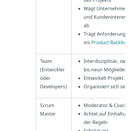
Wägt Unternehmens
und Kundeninteress
ab
Trägt Anforderunge
ins
Product Backlog
e
Team
Interdisziplinär, zwei
(Entwickler
bis neun Mitglieder
oder
Entwickelt Projekt
Developers)
Organisiert sich selb
Scrum
Moderator & Coach
Master
Achtet auf Einhaltun
der Regeln
Schützt vor