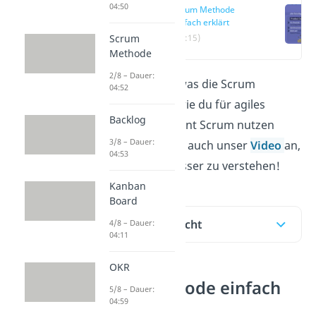
04:50
Scrum Methode
einfach erklärt
Scrum
(00:15)
Methode
2/8 – Dauer:
Hier erfährst du, was die Scrum
04:52
Methode ist und wie du für agiles
Backlog
Projektmanagement Scrum nutzen
3/8 – Dauer:
kannst. Schaue dir auch unser
Video
an,
04:53
um das Thema besser zu verstehen!
Kanban
Board
Inhaltsübersicht
4/8 – Dauer:
04:11
OKR
Scrum Methode einfach
5/8 – Dauer:
04:59
erklärt