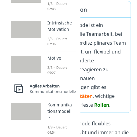
1/3 – Dauer:
Scrum Definition
02:43
Intrinsische
Die Scrum Methode ist ein
Motivation
Framework für die Teamarbeit, bei
2/3 – Dauer:
dem sich ein interdisziplinäres Team
02:36
selbst organisiert, um flexibel und
Motive
schnell auf veränderte
3/3 – Dauer:
Anforderungen reagieren zu
05:27
können. Statt genauen
Agiles Arbeiten
Arbeitsanweisungen gibt es
Kommunikationsmodelle
definierte
Aktivitäten
, wichtige
Dokumente
und feste
Rollen
.
Kommunika
tionsmodell
e
Da die Scrum Methode flexibles
1/8 – Dauer:
Management erlaubt und immer an die
04:54