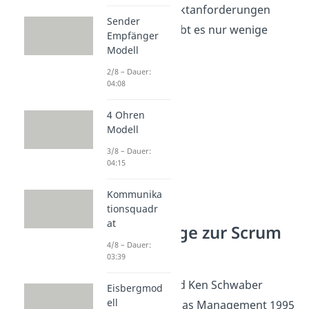
veränderten Projektanforderungen
Sender
angepasst wird, gibt es nur wenige
Empfänger
Regeln.
Modell
2/8 – Dauer:
04:08
4 Ohren
Modell
3/8 – Dauer:
04:15
Kommunika
tionsquadr
at
Alles Wichtige zur Scrum
4/8 – Dauer:
Methode
03:39
Jeff Sutherland und Ken Schwaber
Eisbergmod
ell
haben Scrum für das Management 1995