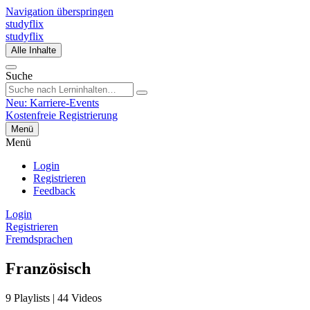
Navigation überspringen
studyflix
studyflix
Alle Inhalte
Suche
Neu: Karriere-Events
Kostenfreie Registrierung
Menü
Menü
Login
Registrieren
Feedback
Login
Registrieren
Fremdsprachen
Französisch
9 Playlists | 44 Videos