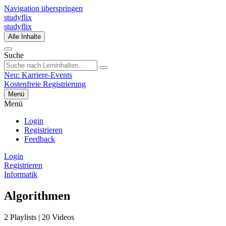
Navigation überspringen
studyflix
studyflix
Alle Inhalte
Suche
Neu: Karriere-Events
Kostenfreie Registrierung
Menü
Menü
Login
Registrieren
Feedback
Login
Registrieren
Informatik
Algorithmen
2 Playlists | 20 Videos