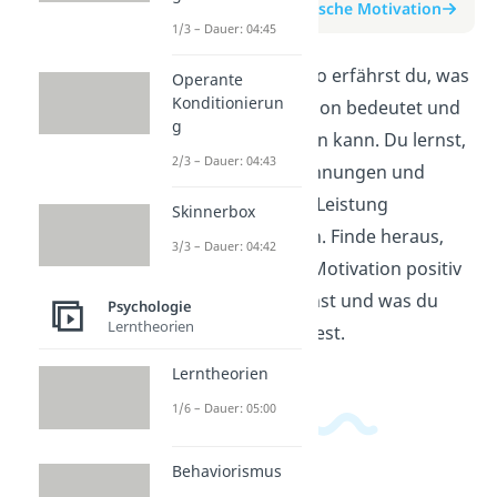
zum Beitrag: Extrinsische Motivation
1/3 – Dauer: 04:45
In diesem Erklärvideo erfährst du, was
Operante
Konditionierun
extrinsische Motivation bedeutet und
g
wie sie dich antreiben kann. Du lernst,
2/3 – Dauer: 04:43
warum äußere Belohnungen und
Anerkennung deine Leistung
Skinnerbox
beeinflussen können. Finde heraus,
3/3 – Dauer: 04:42
wie du extrinsische Motivation positiv
für dich nutzen kannst und was du
Psychologie
Lerntheorien
dabei beachten solltest.
Lerntheorien
1/6 – Dauer: 05:00
Behaviorismus