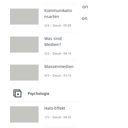
Motive & Motivation
Extrinsische Motivation
Kommunikatio
Dauer: 02:43
nsarten
Intrinsische Motivation
Dauer: 02:36
2/4 – Dauer: 05:09
Motive
Dauer: 05:27
Was sind
Medien?
3/4 – Dauer: 04:14
Massenmedien
4/4 – Dauer: 03:14
Psychologie
Halo-Effekt
1/5 – Dauer: 04:33