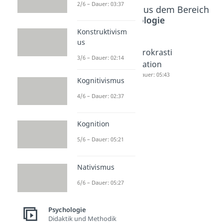
2/6 – Dauer: 03:37
Beliebte Inhalte aus dem Bereich
Psychologie
Konstruktivism
us
Intrinsisc
Motive
Prokrasti
3/6 – Dauer: 02:14
he
Dauer: 05:27
nation
Motivatio
Dauer: 05:43
Kognitivismus
n
4/6 – Dauer: 02:37
Dauer: 02:36
Kognition
5/6 – Dauer: 05:21
Nativismus
6/6 – Dauer: 05:27
Psychologie
Didaktik und Methodik