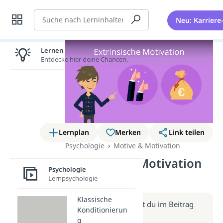
Suche
Neu: Karriere
Lernen lohnt sich!
Entdecke hier deine Chancen.
Lernplan
Merken
Link teilen
Psychologie
Motive & Motivation
Extrinsische Motivation
Psychologie
(Video)
Lernpsychologie
Klassische
Weitere Infos erhältst du im Beitrag
Konditionierun
zum Video
g