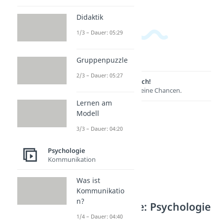
Didaktik
1/3 – Dauer: 05:29
Gruppenpuzzle
2/3 – Dauer: 05:27
Lernen lohnt sich!
Entdecke hier deine Chancen.
Lernen am
Modell
3/3 – Dauer: 04:20
Psychologie
Kommunikation
Was ist
Kommunikatio
n?
Weitere Inhalte: Psychologie
1/4 – Dauer: 04:40