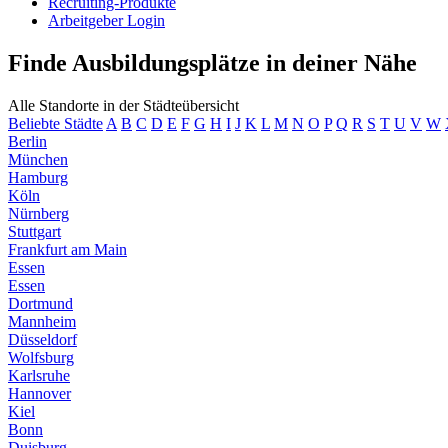
Recruiting-Produkte
Arbeitgeber Login
Finde Ausbildungsplätze in deiner Nähe
Alle Standorte in der Städteübersicht
Beliebte Städte
A
B
C
D
E
F
G
H
I
J
K
L
M
N
O
P
Q
R
S
T
U
V
W
Berlin
München
Hamburg
Köln
Nürnberg
Stuttgart
Frankfurt am Main
Essen
Essen
Dortmund
Mannheim
Düsseldorf
Wolfsburg
Karlsruhe
Hannover
Kiel
Bonn
Duisburg