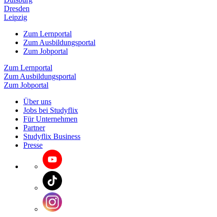
Dresden
Leipzig
Zum Lernportal
Zum Ausbildungsportal
Zum Jobportal
Zum Lernportal
Zum Ausbildungsportal
Zum Jobportal
Über uns
Jobs bei Studyflix
Für Unternehmen
Partner
Studyflix Business
Presse