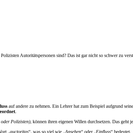
Polizisten Autoritätspersonen sind? Das ist gar nicht so schwer zu verst
luss
auf andere zu nehmen. Ein Lehrer hat zum Beispiel aufgrund sein
eordnet
.
 oder Polizisten)
, können ihren eigenen Willen durchsetzen. Das geht 
ort „
auctoritas
“, was so viel wie „
Ansehen
“ oder „
Einfluss
“ bedeutet.