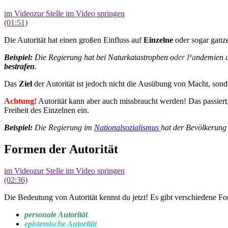
im Video
zur Stelle im Video springen
(01:51)
Die Autorität hat einen großen Einfluss auf
Einzelne
oder sogar ganz
Beispiel:
Die Regierung hat bei Naturkatastrophen o
der Pa
ndemien 
bestrafen
.
Das
Ziel
der Autorität ist jedoch nicht die Ausübung von Macht, son
Achtung!
Autorität kann aber auch missbraucht werden! Das passie
Freiheit des Einzelnen ein.
Beispiel:
Die Regierung im
Nationalsozialismus
hat der Bevölkerung
Formen der Autorität
im Video
zur Stelle im Video springen
(02:36)
Die Bedeutung von Autorität kennst du jetzt! Es gibt verschiedene F
personale Autorität
epistemische Autorität