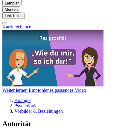
Lernplan
Merken
Link teilen
Karrierechance
Weiter lernen
Empfohlenes passendes Video
Biologie
Psychologie
Vorbilder & Beziehungen
Autorität