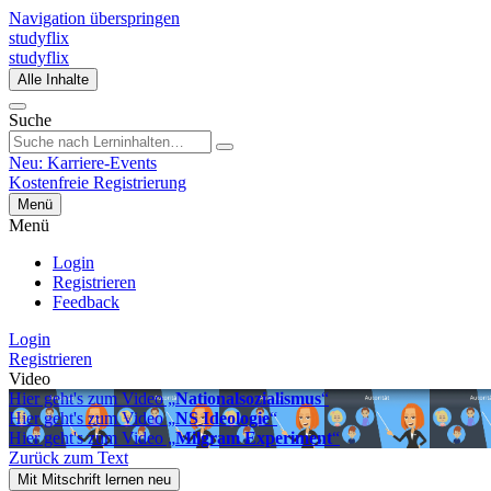
Navigation überspringen
studyflix
studyflix
Alle Inhalte
Suche
Neu: Karriere-Events
Kostenfreie Registrierung
Menü
Menü
Login
Registrieren
Feedback
Login
Registrieren
Video
Hier geht's zum Video „
Nationalsozialismus
“
Hier geht's zum Video „
NS Ideologie
“
Hier geht's zum Video „
Milgram Experiment
“
Zurück zum Text
Mit Mitschrift lernen
neu