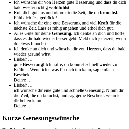
Ich wünsche dir von Herzen gute Besserung und dass du dich
bald wieder richtig
wohlfühlst
.
Ruh dich gut aus und nimm dir die Zeit, die du
brauchst
.
Fühl dich fest gedrückt!
Ich wünsche dir eine gute Besserung und viel
Kraft
für die
nächste Zeit. Lass es ruhig angehen und erhol dich gut.
Alles Gute für deine
Genesung
. Ich denke an dich und hoffe,
dass es dir bald wieder besser geht. Meld dich jederzeit, wenn
du etwas brauchst.
Ich denke an dich und wünsche dir von
Herzen
, dass du bald
wieder gesund wirst.
Liebe/r …
gute
Besserung
! Ich hoffe, du kommst schnell wieder zu
Kräften. Wenn ich etwas für dich tun kann, sag einfach
Bescheid.
Dein/e …
Liebe/r …
ich wünsche dir eine gute und schnelle Genesung. Nimm dir
die
Zeit
, die du brauchst, und sag gerne Bescheid, wenn ich
dir helfen kann.
Dein/e …
Kurze Genesungswünsche