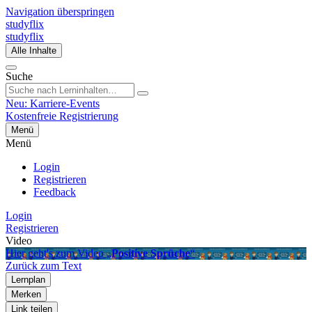
Navigation überspringen
studyflix
studyflix
Alle Inhalte
Suche
Neu: Karriere-Events
Kostenfreie Registrierung
Menü
Menü
Login
Registrieren
Feedback
Login
Registrieren
Video
Hier geht's zum Video „
Positive Sprüche
“
Zurück zum Text
Lernplan
Merken
Link teilen