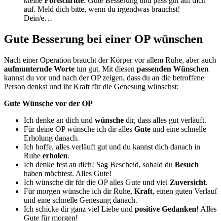
kleine
Fortschritte
. Gute Besserung und pass gut auf dich
auf. Meld dich bitte, wenn du irgendwas brauchst!
Dein/e…
Gute Besserung bei einer OP wünschen
Nach einer Operation braucht der Körper vor allem Ruhe, aber auch
aufmunternde Worte
tun gut. Mit diesen
passenden Wünschen
kannst du vor und nach der OP zeigen, dass du an die betroffene
Person denkst und ihr Kraft für die Genesung wünschst:
Gute Wünsche vor der OP
Ich denke an dich und
wünsche
dir, dass alles gut verläuft.
Für deine OP wünsche ich dir alles
Gute
und eine schnelle
Erholung danach.
Ich hoffe, alles verläuft gut und du kannst dich danach in
Ruhe
erholen
.
Ich denke fest an dich! Sag Bescheid, sobald du
Besuch
haben möchtest. Alles Gute!
Ich wünsche dir für die OP alles Gute und viel
Zuversicht
.
Für morgen wünsche ich dir Ruhe,
Kraft
, einen guten Verlauf
und eine schnelle Genesung danach.
Ich schicke dir ganz viel Liebe und
positive Gedanken
! Alles
Gute für morgen!