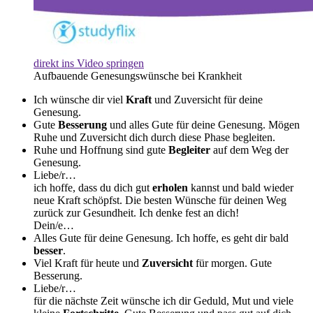
direkt ins Video springen
Aufbauende Genesungswünsche bei Krankheit
Ich wünsche dir viel
Kraft
und Zuversicht für deine
Genesung.
Gute
Besserung
und alles Gute für deine Genesung. Mögen
Ruhe und Zuversicht dich durch diese Phase begleiten.
Ruhe und Hoffnung sind gute
Begleiter
auf dem Weg der
Genesung.
Liebe/r…
ich hoffe, dass du dich gut
erholen
kannst und bald wieder
neue Kraft schöpfst. Die besten Wünsche für deinen Weg
zurück zur Gesundheit. Ich denke fest an dich!
Dein/e…
Alles Gute für deine Genesung. Ich hoffe, es geht dir bald
besser
.
Viel Kraft für heute und
Zuversicht
für morgen. Gute
Besserung.
Liebe/r…
für die nächste Zeit wünsche ich dir Geduld, Mut und viele