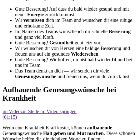
Gute Besserung! Auf dass du bald wieder gesund und mit
neuer
Energie
zurückkommst.
Wir
vermissen
dich im Team und wünschen dir eine ruhige
und erholsame Zeit.
Im Namen des Teams wünsche ich dir schnelle
Besserung
und ganz viel Kraft.
Gute Besserung!
Gesundheit
geht jetzt vor.
Wir wünschen dir von Herzen eine baldige Besserung und
freuen uns auf ein gesundes
Wiedersehen
.
Gute Besserung! Wir hoffen, du bist bald wieder
fit
und bei
uns im Team.
Das Team denkt an dich — wir senden dir viele
Genesungswünsche
und freuen uns, wenn du zurück bist.
Aufbauende Genesungswünsche bei
Krankheit
im Video
zur Stelle im Video springen
(01:15)
Wenn eine Krankheit Kraft kostet, können
aufbauende
Genesungswünsche
Halt geben und Mut machen
. Diese schönen
Wünsche helfen dir, die richtigen Worte zu finden: