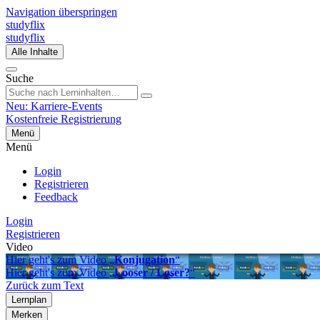
Navigation überspringen
studyflix
studyflix
Alle Inhalte
Suche
Neu: Karriere-Events
Kostenfreie Registrierung
Menü
Menü
Login
Registrieren
Feedback
Login
Registrieren
Video
Hier geht's zum Video „
Konjugation
“
Hier geht's zum Video „
Looser / Loser?
“
Zurück zum Text
Lernplan
Merken