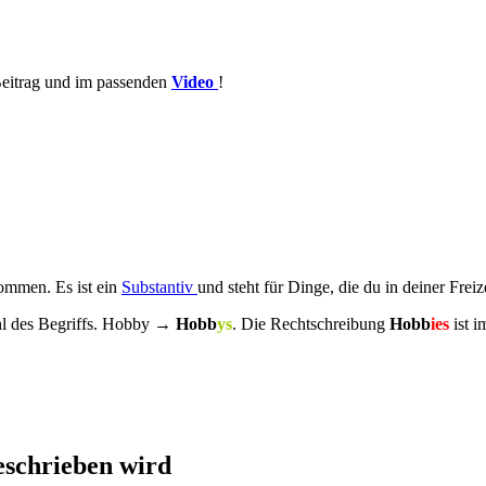
 Beitrag und im passenden
Video
!
ommen. Es ist
ein
Substantiv
und steht für Dinge, die du in deiner Freiz
hl des Begriffs. Hobby →
Hobb
ys
. Die Rechtschreibung
Hobb
ies
ist
i
eschrieben wird