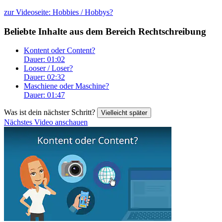
zur Videoseite: Hobbies / Hobbys?
Beliebte Inhalte aus dem Bereich
Rechtschreibung
Kontent oder Content?
Dauer: 01:02
Looser / Loser?
Dauer: 02:32
Maschiene oder Maschine?
Dauer: 01:47
Was ist dein nächster Schritt?
Vielleicht später
Nächstes Video anschauen