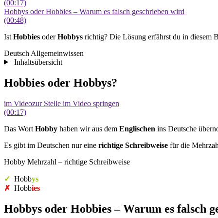
(00:17)
Hobbys oder Hobbies – Warum es falsch geschrieben wird
(00:48)
Ist
Hobbies
oder
Hobbys
richtig? Die Lösung erfährst du in diesem
Deutsch Allgemeinwissen
Inhaltsübersicht
Hobbies oder Hobbys?
im Video
zur Stelle im Video springen
(00:17)
Das Wort
Hobby
haben wir aus dem
Englischen
ins Deutsche übern
Es gibt im Deutschen nur eine
richtige Schreibweise
für die Mehrza
Hobby Mehrzahl – richtige Schreibweise
✓
Hobb
ys
✗
Hobb
ies
Hobbys oder Hobbies – Warum es falsch g