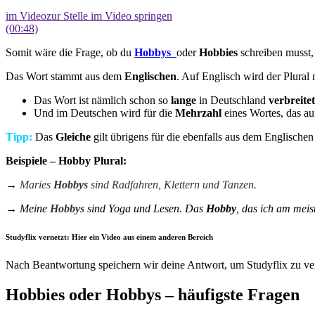
im Video
zur Stelle im Video springen
(00:48)
Somit wäre die Frage, ob du
Hobbys
oder
Hobbies
schreiben musst,
Das Wort stammt aus dem
Englischen
. Auf Englisch wird der Plural
Das Wort ist nämlich schon so
lange
in Deutschland
verbreitet
Und im Deutschen wird für die
Mehrzahl
eines Wortes, das a
Tipp:
Das
Gleiche
gilt übrigens für die ebenfalls aus dem Englisc
Beispiele – Hobby Plural:
→
Maries
Hobbys
sind Radfahren, Klettern und Tanzen.
→ Meine
Hobbys
sind Yoga und Lesen. Das
Hobby
, das ich am meis
Studyflix vernetzt: Hier ein Video aus einem anderen Bereich
Nach Beantwortung speichern wir deine Antwort, um Studyflix zu ver
Hobbies oder Hobbys – häufigste Fragen