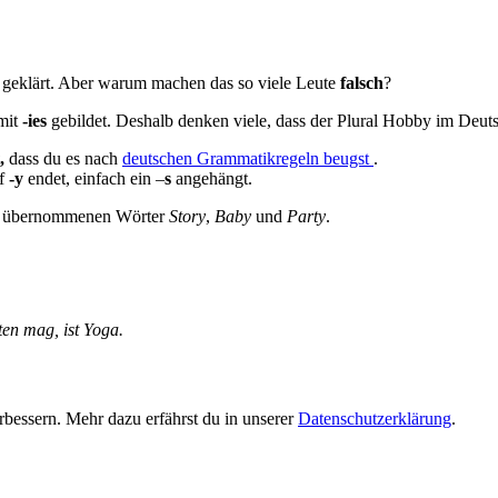
 geklärt. Aber warum machen das so viele Leute
falsch
?
 mit
-ies
gebildet. Deshalb denken viele, dass der Plural Hobby im Deuts
,
dass du es nach
deutschen Grammatikregeln
beugst
.
uf
-y
endet, einfach ein –
s
angehängt.
hen übernommenen Wörter
Story
,
Baby
und
Party
.
ten mag, ist Yoga.
bessern. Mehr dazu erfährst du in unserer
Datenschutzerklärung
.