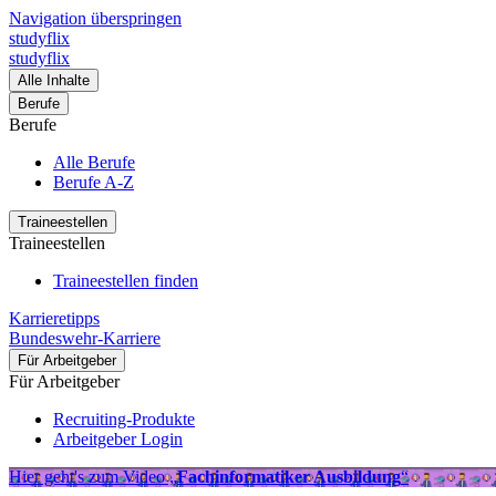
Navigation überspringen
studyflix
studyflix
Alle Inhalte
Berufe
Berufe
Alle Berufe
Berufe A-Z
Traineestellen
Traineestellen
Traineestellen finden
Karrieretipps
Bundeswehr-Karriere
Für Arbeitgeber
Für Arbeitgeber
Recruiting-Produkte
Arbeitgeber Login
Hier geht's zum Video „
Fachinformatiker Ausbildung
“