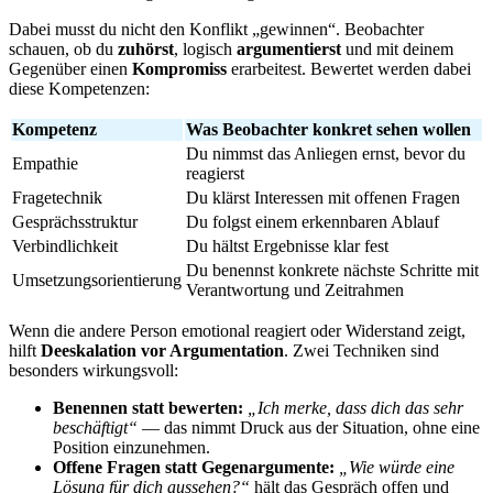
Dabei musst du nicht den Konflikt „gewinnen“. Beobachter
schauen, ob du
zuhörst
, logisch
argumentierst
und mit deinem
Gegenüber einen
Kompromiss
erarbeitest. Bewertet werden dabei
diese Kompetenzen:
Kompetenz
Was Beobachter konkret sehen wollen
Du nimmst das Anliegen ernst, bevor du
Empathie
reagierst
Fragetechnik
Du klärst Interessen mit offenen Fragen
Gesprächsstruktur
Du folgst einem erkennbaren Ablauf
Verbindlichkeit
Du hältst Ergebnisse klar fest
Du benennst konkrete nächste Schritte mit
Umsetzungsorientierung
Verantwortung und Zeitrahmen
Wenn die andere Person emotional reagiert oder Widerstand zeigt,
hilft
Deeskalation vor Argumentation
. Zwei Techniken sind
besonders wirkungsvoll:
Benennen statt bewerten:
„Ich merke, dass dich das sehr
beschäftigt“
— das nimmt Druck aus der Situation, ohne eine
Position einzunehmen.
Offene Fragen statt Gegenargumente:
„Wie würde eine
Lösung für dich aussehen?“
hält das Gespräch offen und