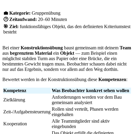
💼
Kategorie:
Gruppenübung
🕑
Zeitaufwand:
20–60 Minuten
🎯
Ziel:
funktionsfähiges Objekt, das den definierten Kriteriumstest
besteht
Bei einer
Konstruktionsübung
baust gemeinsam mit deinem
Team
aus
begrenztem Material
ein
Objekt
— zum Beispiel einen
möglichst stabilen Turm aus Papier oder eine Brücke, die ein
bestimmtes Gewicht tragen muss. Beobachter schauen dabei nicht
nur auf das Ergebnis, sondern vor allem auf den Weg dorthin.
Bewertet werden in der Konstruktionsübung diese
Kompetenzen
:
Kompetenz
Was Beobachter konkret sehen wollen
Anforderungen werden vor dem Bau
Zielklärung
gemeinsam analysiert
Rollen sind verteilt, Phasen werden
Zeit-/Aufgabensteuerung
eingehalten
Alle Teammitglieder sind aktiv
Kooperation
eingebunden
Das Objekt erfüllt die definierten