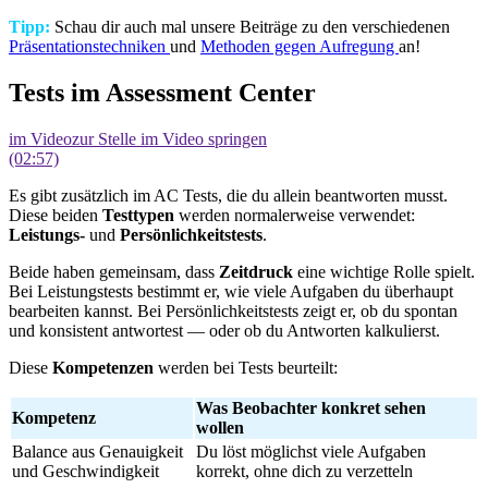
Tipp:
Schau dir auch mal unsere Beiträge zu den verschiedenen
Präsentationstechniken
und
Methoden gegen Aufregung
an!
Tests im Assessment Center
im Video
zur Stelle im Video springen
(02:57)
Es gibt zusätzlich im AC Tests, die du allein beantworten musst.
Diese beiden
Testtypen
werden normalerweise verwendet:
Leistungs-
und
Persönlichkeitstests
.
Beide haben gemeinsam, dass
Zeitdruck
eine wichtige Rolle spielt.
Bei Leistungstests bestimmt er, wie viele Aufgaben du überhaupt
bearbeiten kannst. Bei Persönlichkeitstests zeigt er, ob du spontan
und konsistent antwortest — oder ob du Antworten kalkulierst.
Diese
Kompetenzen
werden bei Tests beurteilt:
Was Beobachter konkret sehen
Kompetenz
wollen
Balance aus Genauigkeit
Du löst möglichst viele Aufgaben
und Geschwindigkeit
korrekt, ohne dich zu verzetteln