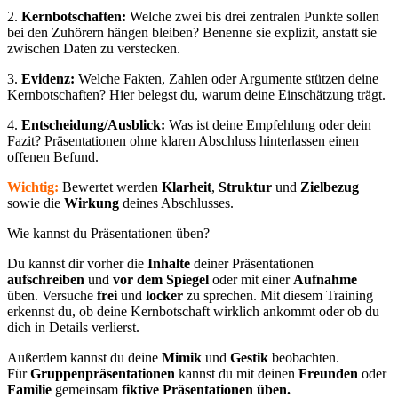
2.
Kernbotschaften:
Welche zwei bis drei zentralen Punkte sollen
bei den Zuhörern hängen bleiben? Benenne sie explizit, anstatt sie
zwischen Daten zu verstecken.
3.
Evidenz:
Welche Fakten, Zahlen oder Argumente stützen deine
Kernbotschaften? Hier belegst du, warum deine Einschätzung trägt.
4.
Entscheidung/Ausblick:
Was ist deine Empfehlung oder dein
Fazit? Präsentationen ohne klaren Abschluss hinterlassen einen
offenen Befund.
Wichtig:
Bewertet werden
Klarheit
,
Struktur
und
Zielbezug
sowie die
Wirkung
deines Abschlusses.
Wie kannst du Präsentationen üben?
Du kannst dir vorher die
Inhalte
deiner Präsentationen
aufschreiben
und
vor dem Spiegel
oder mit einer
Aufnahme
üben. Versuche
frei
und
locker
zu sprechen. Mit diesem Training
erkennst du, ob deine Kernbotschaft wirklich ankommt oder ob du
dich in Details verlierst.
Außerdem kannst du deine
Mimik
und
Gestik
beobachten.
Für
Gruppenpräsentationen
kannst du mit deinen
Freunden
oder
Familie
gemeinsam
fiktive Präsentationen üben.