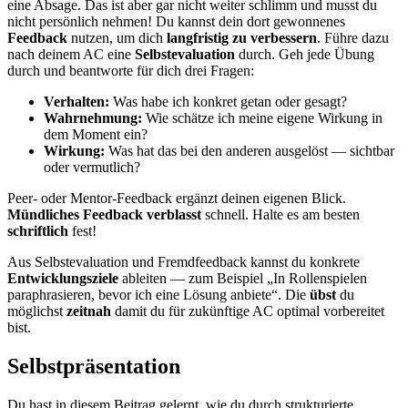
eine Absage. Das ist aber gar nicht weiter schlimm und musst du
nicht persönlich nehmen! Du kannst dein dort gewonnenes
Feedback
nutzen, um dich
langfristig zu verbessern
. Führe dazu
nach deinem AC eine
Selbstevaluation
durch. Geh jede Übung
durch und beantworte für dich drei Fragen:
Verhalten:
Was habe ich konkret getan oder gesagt?
Wahrnehmung:
Wie schätze ich meine eigene Wirkung in
dem Moment ein?
Wirkung:
Was hat das bei den anderen ausgelöst — sichtbar
oder vermutlich?
Peer- oder Mentor-Feedback ergänzt deinen eigenen Blick.
Mündliches
Feedback
verblasst
schnell. Halte es am besten
schriftlich
fest!
Aus Selbstevaluation und Fremdfeedback kannst du konkrete
Entwicklungsziele
ableiten — zum Beispiel „In Rollenspielen
paraphrasieren, bevor ich eine Lösung anbiete“. Die
übst
du
möglichst
zeitnah
damit du für zukünftige AC optimal vorbereitet
bist.
Selbstpräsentation
Du hast in diesem Beitrag gelernt, wie du durch strukturierte