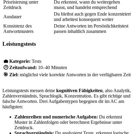
Priorisierung unter
Du erkennst, wann du weitergehen
Zeitdruck
musst, und handelst entsprechend
Du bleibst auch gegen Ende konzentriert
Ausdauer
und arbeitest konsequent weiter
Konsistenz des
Deine Antworten im Persönlichkeitstest
Antwortmusters
passen inhaltlich zusammen
Leistungstests
💼 Kategorie:
Tests
🕑
Zeitaufwand:
10–40 Minuten
🎯
Ziel:
möglichst viele korrekte Antworten in der verfügbaren Zeit
Leistungstests messen deine
kognitiven
Fähigkeiten
, also Analytik,
Zahlenverständnis, Sprachlogik, Konzentration. Es gibt richtige und
falsche Antworten. Drei Aufgabentypen begegnen dir im AC am
häufigsten:
Zahlenreihen und numerische Aufgaben:
Du erkennst
Muster in Zahlenfolgen oder berechnest Ergebnisse unter
Zeitdruck.
Sprachverständnis:
Du analysierst Texte, erkennst logische