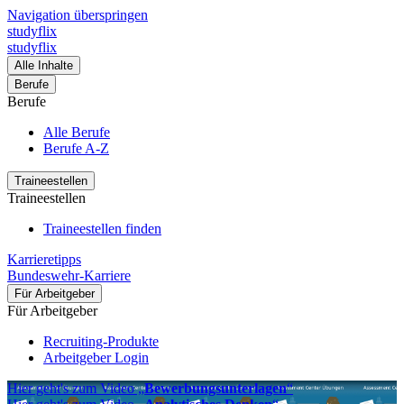
Navigation überspringen
studyflix
studyflix
Alle Inhalte
Berufe
Berufe
Alle Berufe
Berufe A-Z
Traineestellen
Traineestellen
Traineestellen finden
Karrieretipps
Bundeswehr-Karriere
Für Arbeitgeber
Für Arbeitgeber
Recruiting-Produkte
Arbeitgeber Login
Hier geht's zum Video „
Bewerbungsunterlagen
“