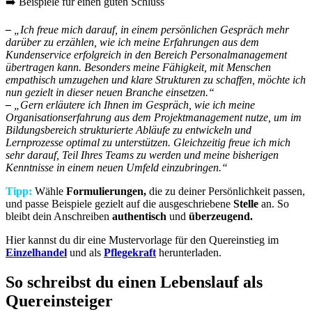
➡️ Beispiele für einen guten Schluss
–
„Ich freue mich darauf, in einem persönlichen Gespräch mehr
darüber zu erzählen, wie ich meine Erfahrungen aus dem
Kundenservice erfolgreich in den Bereich Personalmanagement
übertragen kann. Besonders meine Fähigkeit, mit Menschen
empathisch umzugehen und klare Strukturen zu schaffen, möchte ich
nun gezielt in dieser neuen Branche einsetzen.“
–
„Gern erläutere ich Ihnen im Gespräch, wie ich meine
Organisationserfahrung aus dem Projektmanagement nutze, um im
Bildungsbereich strukturierte Abläufe zu entwickeln und
Lernprozesse optimal zu unterstützen. Gleichzeitig freue ich mich
sehr darauf, Teil Ihres Teams zu werden und meine bisherigen
Kenntnisse in einem neuen Umfeld einzubringen.“
Tipp:
Wähle
Formulierungen,
die zu deiner Persönlichkeit passen,
und passe Beispiele gezielt auf die ausgeschriebene
Stelle
an. So
bleibt dein Anschreiben
authentisch
und
überzeugend.
Hier kannst du dir eine Mustervorlage für den Quereinstieg im
Einzelhandel
und als
Pflegekraft
herunterladen.
So schreibst du einen Lebenslauf als
Quereinsteiger