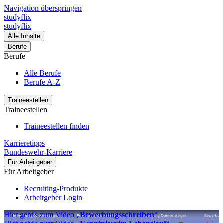
Navigation überspringen
studyflix
studyflix
Alle Inhalte
Berufe
Berufe
Alle Berufe
Berufe A-Z
Traineestellen
Traineestellen
Traineestellen finden
Karrieretipps
Bundeswehr-Karriere
Für Arbeitgeber
Für Arbeitgeber
Recruiting-Produkte
Arbeitgeber Login
Hier geht's zum Video „
Bewerbungsschreiben
“