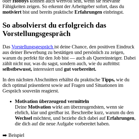
oder
Hobbys
können auch wertvoll sein, wenn sie relevante
Fähigkeiten zeigen. So erkennt der Arbeitgeber sofort, dass du
motiviert
bist und bereits praktische
Erfahrungen
einbringst.
So absolvierst du erfolgreich das
Vorstellungsgespräch
Das
Vorstellungsgespräch
ist deine Chance, den positiven Eindruck
aus deiner Bewerbung zu bestätigen und persönlich zu zeigen,
warum du perfekt für den Job bist — auch als Quereinsteiger. Dabei
zählt nicht nur, was du sagst, sondern auch, wie du auftrittst:
selbstbewusst,
interessiert und
gut vorbereitet.
In den nächsten Abschnitten erhältst du praktische
Tipps,
wie du
dich optimal präsentierst sowie auf Fragen und Situationen im
Gespräch souverän reagierst.
Motivation überzeugend vermitteln
Deine
Motivation
wirkt am überzeugendsten, wenn sie
ehrlich, klar und greifbar ist. Beschreibe kurz, warum du den
Wechsel
möchtest, und beziehe dich dabei auf
Erfahrungen
,
die dich auf die neue Aufgabe vorbereitet haben.
➡️ Beispiel