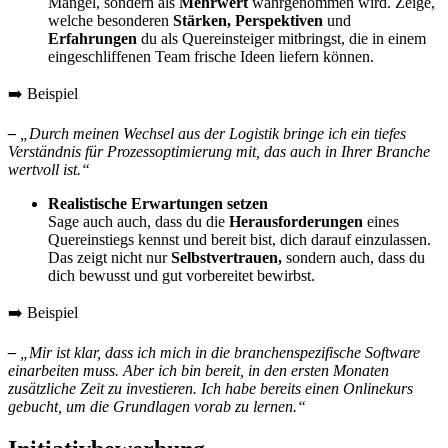
Mangel, sondern als
Mehrwert
wahrgenommen wird. Zeige,
welche besonderen
Stärke
n,
Perspektiven
und
Erfahrungen
du als Quereinsteiger mitbringst
, die in einem
eingeschliffenen Team frische Ideen liefern können.
➡️ Beispiel
–
„Durch meinen Wechsel aus der Logistik bringe ich ein tiefes
Verständnis für Prozessoptimierung mit, das auch in Ihrer Branche
wertvoll ist.“
Realistische Erwartungen setzen
Sage auch auch, dass du die
Herausforderungen
eines
Quereinstiegs kennst und bereit bist, dich darauf einzulassen.
Das zeigt nicht nur
Selbstvertrauen
,
sondern auch, dass du
dich bewusst und gut vorbereitet bewirbst.
➡️ Beispiel
–
„Mir ist klar, dass ich mich in die branchenspezifische Software
einarbeiten muss. Aber ich bin bereit, in den ersten Monaten
zusätzliche Zeit zu investieren. Ich habe bereits einen Onlinekurs
gebucht, um die Grundlagen vorab zu lernen.“