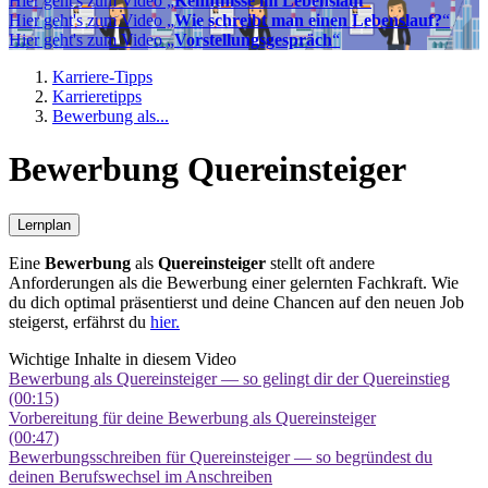
Hier geht's zum Video „
Kenntnisse im Lebenslauf
“
Hier geht's zum Video „
Wie schreibt man einen Lebenslauf?
“
Hier geht's zum Video „
Vorstellungsgespräch
“
Karriere-Tipps
Karrieretipps
Bewerbung als...
Bewerbung Quereinsteiger
Lernplan
Eine
Bewerbung
als
Quereinsteiger
stellt oft andere
Anforderungen als die Bewerbung einer gelernten Fachkraft. Wie
du dich optimal präsentierst und deine Chancen auf den neuen Job
steigerst, erfährst du
hier.
Wichtige Inhalte in diesem Video
Bewerbung als Quereinsteiger — so gelingt dir der Quereinstieg
(00:15)
Vorbereitung für deine Bewerbung als Quereinsteiger
(00:47)
Bewerbungsschreiben für Quereinsteiger — so begründest du
deinen Berufswechsel im Anschreiben