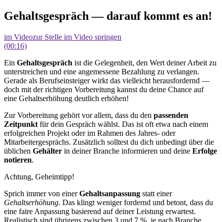
Gehaltsgespräch — darauf kommt es an!
im Video
zur Stelle im Video springen
(00:16)
Ein
Gehaltsgespräch
ist die Gelegenheit, den Wert deiner Arbeit zu
unterstreichen und eine angemessene Bezahlung zu verlangen.
Gerade als Berufseinsteiger wirkt das vielleicht herausfordernd —
doch mit der richtigen Vorbereitung kannst du deine Chance auf
eine Gehaltserhöhung deutlich erhöhen!
Zur Vorbereitung gehört vor allem, dass du den
passenden
Zeitpunkt
für dein Gespräch wählst
. Das ist oft etwa nach einem
erfolgreichen Projekt oder im Rahmen des Jahres- oder
Mitarbeitergesprächs.
Zusätzlich solltest du dich unbedingt über die
üblichen
Gehälter
in deiner Branche informieren und deine
Erfolge
notieren
.
Achtung, Geheimtipp!
Sprich immer von einer
Gehaltsanpassung
statt einer
Gehaltserhöhung
. Das klingt weniger fordernd und betont, dass du
eine faire Anpassung basierend auf deiner Leistung erwartest.
Realistisch sind übrigens zwischen 3 und 7 %, je nach Branche,