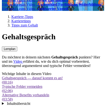
Hier geht's zum Video „
Work Life Balance
“
Hier geht's zum Video „
Unterschied Fortbildung Weiterbildung
“
Hier geht's zum Video „
Geldwerter Vorteil
“
Karriere-Tipps
Karrieretipps
Tipps zum Gehalt
Gehaltsgespräch
Lernplan
Du möchtest in deinem nächsten
Gehaltsgespräch
punkten? Hier
und im
Video
erfährst du, wie du dich optimal vorbereitest,
überzeugend argumentierst und typische Fehler vermeidest!
Wichtige Inhalte in diesem Video
Gehaltsgespräch — darauf kommt es an!
(00:16)
Typische Fehler vermeiden
(02:06)
Alternative Benefits verhandeln
(03:58)
Inhaltsübersicht