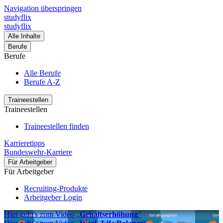
Navigation überspringen
studyflix
studyflix
Alle Inhalte
Berufe
Berufe
Alle Berufe
Berufe A-Z
Traineestellen
Traineestellen
Traineestellen finden
Karrieretipps
Bundeswehr-Karriere
Für Arbeitgeber
Für Arbeitgeber
Recruiting-Produkte
Arbeitgeber Login
Hier geht's zum Video „
Gehaltserhöhung
“