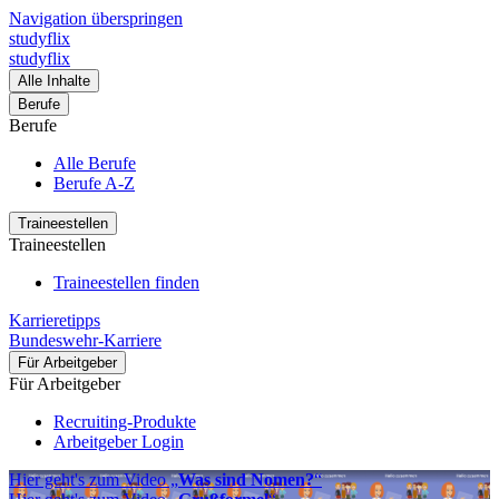
Navigation überspringen
studyflix
studyflix
Alle Inhalte
Berufe
Berufe
Alle Berufe
Berufe A-Z
Traineestellen
Traineestellen
Traineestellen finden
Karrieretipps
Bundeswehr-Karriere
Für Arbeitgeber
Für Arbeitgeber
Recruiting-Produkte
Arbeitgeber Login
Hier geht's zum Video „
Was sind Nomen?
“