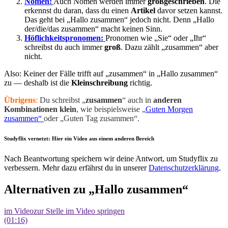
Nomen:
Auch Nomen werden immer
großgeschrieben
. Die
erkennst du daran, dass du einen
Artikel
davor setzen kannst.
Das geht bei „Hallo zusammen“ jedoch nicht. Denn „Hallo
der/die/das zusammen“ macht keinen Sinn.
Höflichkeitspronomen:
Pronomen wie „Sie“ oder „Ihr“
schreibst du auch immer
groß
. Dazu zählt „zusammen“ aber
nicht.
Also: Keiner der Fälle trifft auf „zusammen“ in „Hallo zusammen“
zu — deshalb ist die
Kleinschreibung
richtig.
Übrigens
:
Du schreibst „
zusammen
“ auch in
anderen
Kombinationen klein
, wie beispielsweise „
Guten Morgen
zusammen“
oder „Guten Tag zusammen“.
Studyflix vernetzt: Hier ein Video aus einem anderen Bereich
Nach Beantwortung speichern wir deine Antwort, um Studyflix zu
verbessern. Mehr dazu erfährst du in unserer
Datenschutzerklärung
.
Alternativen zu „Hallo zusammen“
im Video
zur Stelle im Video springen
(01:16)