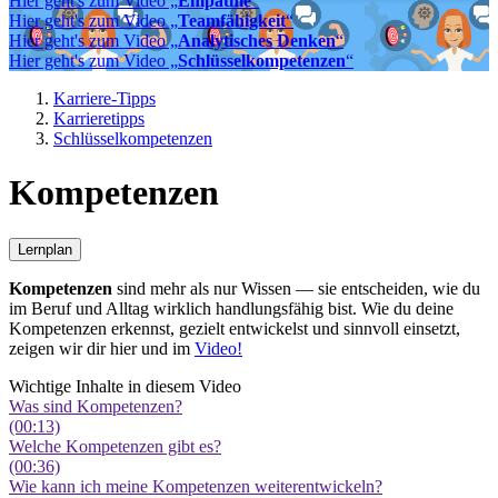
Hier geht's zum Video „
Empathie
“
Hier geht's zum Video „
Teamfähigkeit
“
Hier geht's zum Video „
Analytisches Denken
“
Hier geht's zum Video „
Schlüsselkompetenzen
“
Karriere-Tipps
Karrieretipps
Schlüsselkompetenzen
Kompetenzen
Lernplan
Kompetenzen
sind mehr als nur Wissen — sie entscheiden, wie du
im Beruf und Alltag wirklich handlungsfähig bist. Wie du deine
Kompetenzen erkennst, gezielt entwickelst und sinnvoll einsetzt,
zeigen wir dir hier und im
Video!
Wichtige Inhalte in diesem Video
Was sind Kompetenzen?
(00:13)
Welche Kompetenzen gibt es?
(00:36)
Wie kann ich meine Kompetenzen weiterentwickeln?