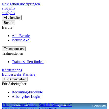
Navigation überspringen
studyflix
studyflix
Alle Inhalte
Berufe
Berufe
Alle Berufe
Berufe A-Z
Traineestellen
Traineestellen
Traineestellen finden
Karrieretipps
Bundeswehr-Karriere
Für Arbeitgeber
Für Arbeitgeber
Recruiting-Produkte
Arbeitgeber Login
Hier geht's zum Video „
Soziale Kompetenz
“