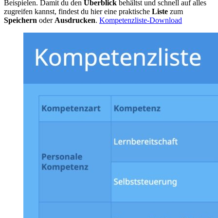
Beispielen. Damit du den
Überblick
behältst und schnell auf alles
zugreifen kannst, findest du hier eine praktische
Liste
zum
Speichern
oder
Ausdrucken
.
Kompetenzliste-Download