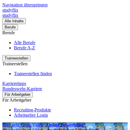
Navigation überspringen
studyflix
studyflix
Alle Inhalte
Berufe
Berufe
Alle Berufe
Berufe A-Z
Traineestellen
Traineestellen
Traineestellen finden
Karrieretipps
Bundeswehr-Karriere
Für Arbeitgeber
Für Arbeitgeber
Recruiting-Produkte
Arbeitgeber Login
Hier geht's zum Video „
Online Bewerbung
“