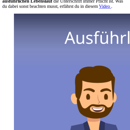
ausführlichen Lebenslauf
die Unterschrift immer Pflicht ist. Was
du dabei sonst beachten musst, erfährst du in diesem
Video
.