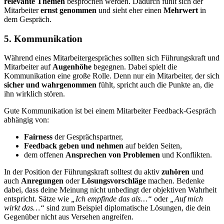
relevante Themen
besprochen werden. Dadurch fühlt sich der
Mitarbeiter
ernst genommen
und sieht eher einen
Mehrwert
in
dem Gespräch.
5. Kommunikation
Während eines Mitarbeitergespräches sollten sich Führungskraft und
Mitarbeiter auf
Augenhöhe
begegnen. Dabei spielt die
Kommunikation eine große Rolle. Denn nur ein Mitarbeiter, der sich
sicher und wahrgenommen
fühlt, spricht auch die Punkte an, die
ihn wirklich stören.
Gute Kommunikation ist bei einem Mitarbeiter Feedback-Gespräch
abhängig von:
Fairness
der Gesprächspartner,
Feedback geben und nehmen
auf beiden Seiten,
dem offenen
Ansprechen von Problemen
und Konflikten.
In der Position der Führungskraft solltest du aktiv
zuhören
und
auch
Anregungen
oder
Lösungsvorschläge
machen. Bedenke
dabei, dass deine Meinung nicht unbedingt der objektiven Wahrheit
entspricht. Sätze wie
„Ich empfinde das als…“
oder
„Auf mich
wirkt das…“
sind zum Beispiel diplomatische Lösungen, die dein
Gegenüber nicht aus Versehen angreifen.