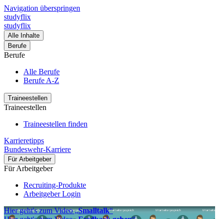
Navigation überspringen
studyflix
studyflix
Alle Inhalte
Berufe
Berufe
Alle Berufe
Berufe A-Z
Traineestellen
Traineestellen
Traineestellen finden
Karrieretipps
Bundeswehr-Karriere
Für Arbeitgeber
Für Arbeitgeber
Recruiting-Produkte
Arbeitgeber Login
Hier geht's zum Video „
Smalltalk
“