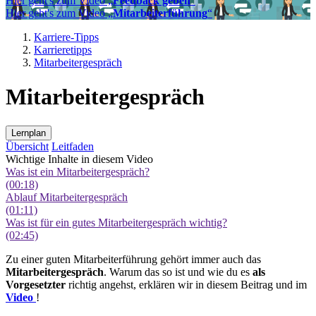
Hier geht's zum Video „
Feedback geben
“
Hier geht's zum Video „
Mitarbeiterführung
“
Karriere-Tipps
Karrieretipps
Mitarbeitergespräch
Mitarbeitergespräch
Lernplan
Übersicht
Leitfaden
Wichtige Inhalte in diesem Video
Was ist ein Mitarbeitergespräch?
(00:18)
Ablauf Mitarbeitergespräch
(01:11)
Was ist für ein gutes Mitarbeitergespräch wichtig?
(02:45)
Zu einer guten Mitarbeiterführung gehört immer auch das
Mitarbeitergespräch
. Warum das so ist und wie du es
als
Vorgesetzter
richtig angehst, erklären wir in diesem Beitrag und im
Video
!