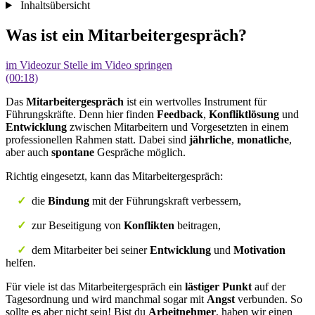
Inhaltsübersicht
Was ist ein Mitarbeitergespräch?
im Video
zur Stelle im Video springen
(00:18)
Das
Mitarbeitergespräch
ist ein wertvolles Instrument für
Führungskräfte. Denn hier finden
Feedback
,
Konfliktlösung
und
Entwicklung
zwischen Mitarbeitern und Vorgesetzten in einem
professionellen Rahmen statt. Dabei sind
jährliche
,
monatliche
,
aber auch
spontane
Gespräche möglich.
Richtig eingesetzt, kann das Mitarbeitergespräch:
✓
die
Bindung
mit der Führungskraft verbessern,
✓
zur Beseitigung von
Konflikten
beitragen,
✓
dem Mitarbeiter bei seiner
Entwicklung
und
Motivation
helfen.
Für viele ist das Mitarbeitergespräch ein
lästiger Punkt
auf der
Tagesordnung und wird manchmal sogar mit
Angst
verbunden. So
sollte es aber nicht sein! Bist du
Arbeitnehmer
, haben wir einen