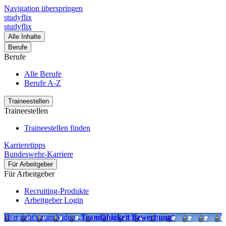
Navigation überspringen
studyflix
studyflix
Alle Inhalte
Berufe
Berufe
Alle Berufe
Berufe A-Z
Traineestellen
Traineestellen
Traineestellen finden
Karrieretipps
Bundeswehr-Karriere
Für Arbeitgeber
Für Arbeitgeber
Recruiting-Produkte
Arbeitgeber Login
Hier geht's zum Video „
Teamfähigkeit Bewerbung
“