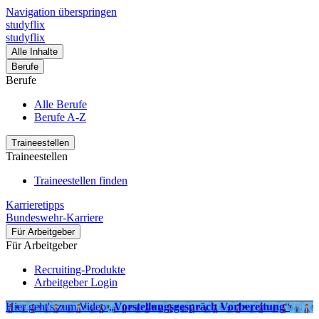
Navigation überspringen
studyflix
studyflix
Alle Inhalte
Berufe
Berufe
Alle Berufe
Berufe A-Z
Traineestellen
Traineestellen
Traineestellen finden
Karrieretipps
Bundeswehr-Karriere
Für Arbeitgeber
Für Arbeitgeber
Recruiting-Produkte
Arbeitgeber Login
Hier geht's zum Video „
Vorstellungsgespräch Vorbereitung
“