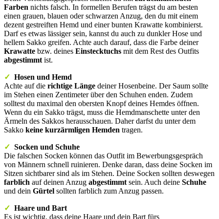
Farben
nichts falsch. In formellen Berufen trägst du am besten
einen grauen, blauen oder schwarzen Anzug, den du mit einem
dezent gestreiften Hemd und einer bunten Krawatte kombinierst.
Darf es etwas lässiger sein, kannst du auch zu dunkler Hose und
hellem Sakko greifen. Achte auch darauf, dass die Farbe deiner
Krawatte
bzw. deines
Einstecktuchs
mit dem Rest des Outfits
abgestimmt
ist.
✓
Hosen und Hemd
Achte auf die
richtige
Länge
deiner
Hosenbeine
. Der Saum sollte
im Stehen einen Zentimeter über den Schuhen enden.
Zudem
solltest du maximal den obersten Knopf deines Hemdes öffnen.
Wenn du ein Sakko trägst, muss die Hemdmanschette unter den
Ärmeln des Sakkos herausschauen. Daher darfst du unter dem
Sakko
keine kurzärmligen Hemden
tragen.
✓
Socken und Schuhe
Die falschen
Socken
können das Outfit im Bewerbungsgespräch
von Männern schnell ruinieren. Denke daran, dass deine Socken im
Sitzen sichtbarer sind als im Stehen. Deine Socken sollten deswegen
farblich
auf deinen Anzug
abgestimmt
sein.
Auch deine
Schuhe
und dein
Gürtel
sollten farblich zum Anzug passen.
✓
Haare und Bart
Es ist wichtig, dass deine Haare und dein Bart fürs