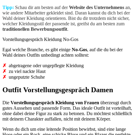
Tipp:
Schau dir am besten auf der
Website des Unternehmens
an,
wie andere Mitarbeiter gekleidet sind. Daran kannst du dich bei der
Wahl deiner Kleidung orientieren. Bist du dir trotzdem nicht sicher,
welcher Kleidungsstil der passende ist, greifst du am besten zum
traditionellen Bewerbungsoutfit
.
Vorstellungsgespräch Kleidung No-Gos
Egal welche Branche, es gibt einige
No-Gos
, auf die du bei der
Wahl deines Outfits unbedingt achten solltest:
✗
abgetragene oder ungepflegte Kleidung
✗
zu viel nackte Haut
✗
ungeputzte Schuhe
Outfit Vorstellungsgespräch Damen
Die
Vorstellungsgespräch Kleidung von Frauen
überzeugt durch
gutes Aussehen und passende Form. Das ideale Outfit ist vorteilhaft,
ohne dabei deine Figur zu stark zu betonen. Du möchtest schließlich
mit deinem Charakter auffallen, nicht mit deinem Körper.
Wenn du dich um eine leitende Position bewirbst, sind eine lange
Hose oder ein Rock, eine schicke Bluse und ein Blazer die perfekte