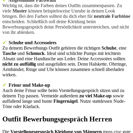
✓
Abgestimmte Farbwahl
Wichtig ist, dass die Farben deines Outfits zusammenpassen. Zu
viele
Muster
können beispielsweise Unruhe in deinen Look
bringen. Bei den Farben solltest du dich eher für
neutrale Farbtöne
entscheiden. Schließlich soll deine Kleidung beim
Bewerbungsgespräch deine Persönlichkeit unterstreichen, und nicht
von ihr ablenken.
✓
Schuhe und Accessoires
Zu deinem Bewerbungs Outfit gehören die richtigen
Schuhe
, eine
Tasche
und
Schmuck
. Ideal sind schlichte Pumps mit leichtem
Absatz und eine Handtasche aus Leder. Deine Accessoires sollten
nicht zu auffällig
und ausgefallen sein. Denn Halskette, Ohrringe,
Armbänder, Ringe und Uhr können zusammen schnell überladen
wirken.
✓
Frisur und Make-up
Auch deine Frisur sollte beim Vorstellungsgespräch sitzen und zu
deinem Typ passen
.
Vermeide außerdem
zu viel Make-up
sowie
auffallend lange und bunte
Fingernägel
. Nutze stattdessen Nude-
Töne oder Klarlack.
Outfit Bewerbungsgespräch Herren
Die
Vorstellungsgespräch Kleidung von Männern
muss
eine
gute