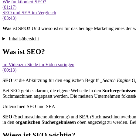
Wie funktioniert SEO?
(01:17)
SEO und SEA im Vergleich
(03:43)
Was ist SEO?
Und wieso ist es für das heutige Marketing eines der 
Inhaltsübersicht
Was ist SEO?
im Video
zur Stelle im Video springen
(00:13)
SEO
ist die Abkürzung für den englischen Begriff
„Search Engine Op
Bei SEO geht es darum, die eigene Webseite in den
Suchergebnisse
Suchmaschinen angepasst werden. Die meisten Unternehmen fokussie
Unterschied SEO und SEA
SEO
(Suchmaschinenoptimierung) und
SEA
(Suchmaschinenwerbung) 
in den
organischen Suchergebnissen
oben angezeigt zu werden. Be
Wieso ist SEO wichtig?