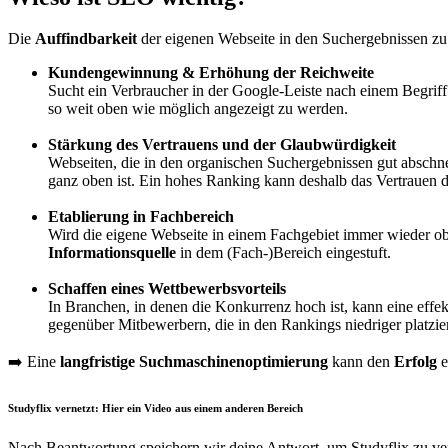
Die
Auffindbarkeit
der eigenen Webseite in den Suchergebnissen z
Kundengewinnung & Erhöhung der Reichweite
Sucht ein Verbraucher in der Google-Leiste nach einem Begriff
so weit oben wie möglich angezeigt zu werden.
Stärkung des Vertrauens und der Glaubwürdigkeit
Webseiten, die in den organischen Suchergebnissen gut abschn
ganz oben ist. Ein hohes Ranking kann deshalb das Vertrauen 
Etablierung in Fachbereich
Wird die eigene Webseite in einem Fachgebiet immer wieder obe
Informationsquelle
in dem (Fach-)Bereich eingestuft.
Schaffen eines Wettbewerbsvorteils
In Branchen, in denen die Konkurrenz hoch ist, kann eine effe
gegenüber Mitbewerbern, die in den Rankings niedriger platzier
➡️ Eine
langfristige Suchmaschinenoptimierung
kann den
Erfolg
e
Studyflix vernetzt: Hier ein Video aus einem anderen Bereich
Nach Beantwortung speichern wir deine Antwort, um Studyflix zu ver