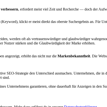
u
verbessern
, erfordert meist viel Zeit und Recherche — doch der Au
 (Keyword), klickt er meist direkt das oberste Suchergebnis an. Für Un
eiden, werden oft als vertrauenswürdiger und glaubwürdiger wahrgeno
der Nutzer stärken und die Glaubwürdigkeit der Marke erhöhen.
n angezeigt, erhöht das nicht nur die
Markenbekanntheit
. Die Webs
ktive SEO-Strategie den Unterschied ausmachen. Unternehmen, die in de
t sind.
ines Unternehmens garantieren, ohne dauerhaft für Anzeigen in den S
bessern. Mehr dazu erfährst du in unserer
Datenschutzerklärung
.