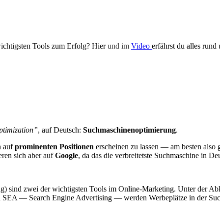
wichtigsten Tools zum Erfolg? Hier
und im
Video
erfährst du alles run
timization”
, auf Deutsch:
Suchmaschinenoptimierung
.
n
auf
prominenten Positionen
erscheinen zu lassen — am besten also 
ren sich aber auf
Google
, da das die verbreitetste Suchmaschine in De
sind zwei der wichtigsten Tools im Online-Marketing. Unter der Abkü
i SEA — Search Engine Advertising — werden Werbeplätze in der Such