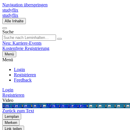
Navigation überspringen
studyflix
studyflix
Alle Inhalte
Suche
Neu: Karriere-Events
Kostenfreie Registrierung
Menü
Menü
Login
Registrieren
Feedback
Login
Registrieren
Video
Hier geht's zum Video „
Marketingstrategien
“
Zurück zum Text
Lernplan
Merken
Link teilen