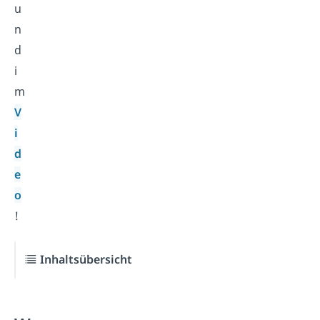
u
n
d
i
m
V
i
d
e
o
!
Inhaltsübersicht