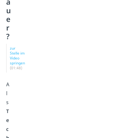
a
u
e
r
?
zur
Stelle im
Video
springen
(01:48)
A
l
s
T
e
c
h