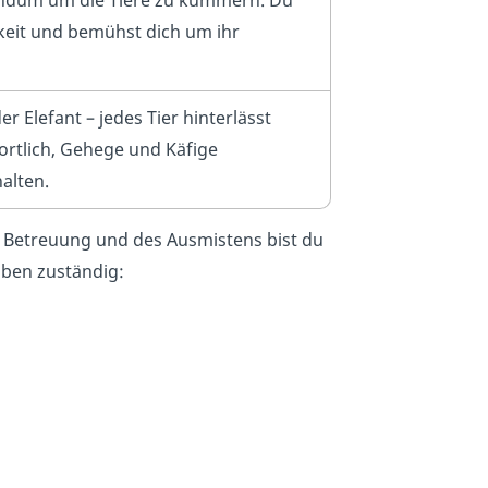
rundum um die Tiere zu kümmern. Du
eit und bemühst dich um ihr
 Elefant – jedes Tier hinterlässt
ortlich, Gehege und Käfige
halten.
Betreuung und des Ausmistens bist du
aben zuständig: