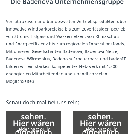
Die Badenova Unternehmensgruppe
Von attraktiven und bundesweiten Vertriebsprodukten über
innovative Windparkprojekte bis zum zuverlässigen Betrieb
von Strom-, Erdgas- und Wassernetzen; von Klimaschutz
und Energieeffizienz bis zum regionalen Innovationsfonds...
Mit unseren Gesellschaften Badenova, Badenova Netze,
Badenova Wärmeplus, Badenova Erneuerbare und badenIT
bilden wir ein starkes, kompetentes Netzwerk mit 1.800
engagierten Mitarbeitenden und unendlich vielen
Hier wären
Hier wären
Möglichkeiten.
eigentlich
eigentlich
Inhalte von
Inhalte von
Schau doch mal bei uns rein:
YouTube zu
YouTube zu
sehen.
sehen.
Hier wären
Hier wären
Leider hast du in
Leider hast du in
eigentlich
eigentlich