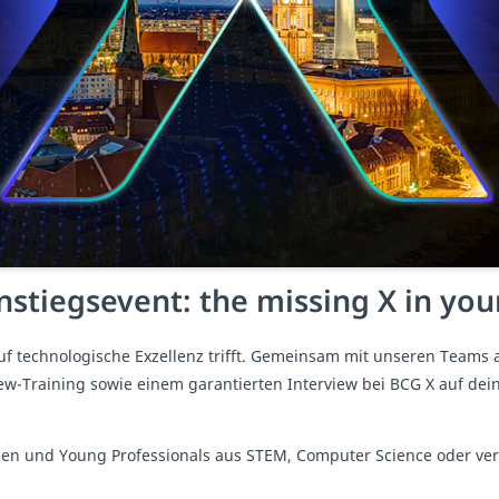
nstiegsevent: the missing X in you
auf technologische Exzellenz trifft. Gemeinsam mit unseren Teams 
iew-Training sowie einem garantierten Interview bei BCG X auf dein
nen und Young Professionals aus STEM, Computer Science oder ve