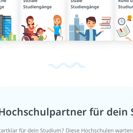
iche
Soziale
Duale
Rund 
ge
Studiengänge
Studiengänge
Studi
Hochschulpartner für dein
tartklar für dein Studium? Diese Hochschulen warten