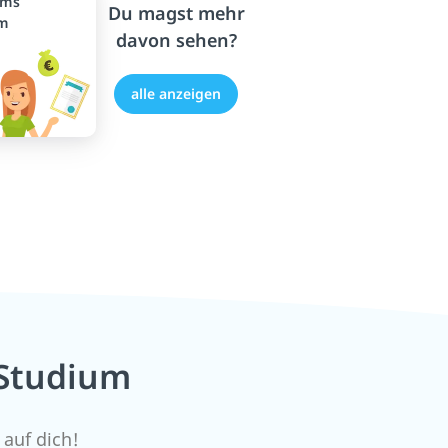
ums
Du magst mehr
um
davon sehen?
alle anzeigen
 Studium
 auf dich!