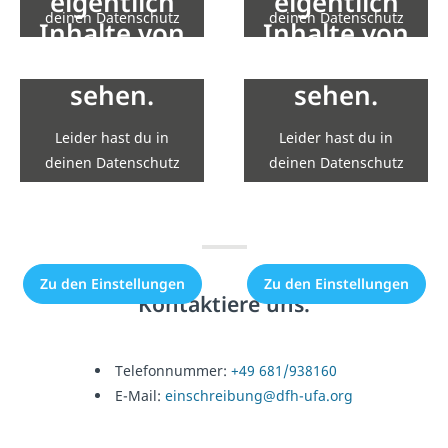
eigentlich
eigentlich
deinen Datenschutz
deinen Datenschutz
Inhalte von
Inhalte von
Einstellungen die
Einstellungen die
YouTube zu
YouTube zu
Einbindung nicht
Einbindung nicht
sehen.
sehen.
erlaubt.
erlaubt.
Leider hast du in
Leider hast du in
Zu den Einstellungen
Zu den Einstellungen
deinen Datenschutz
deinen Datenschutz
Einstellungen die
Einstellungen die
Einbindung nicht
Einbindung nicht
erlaubt.
erlaubt.
Zu den Einstellungen
Zu den Einstellungen
Kontaktiere uns:
Telefonnummer:
+49 681/938160
E-Mail:
einschreibung@dfh-ufa.org