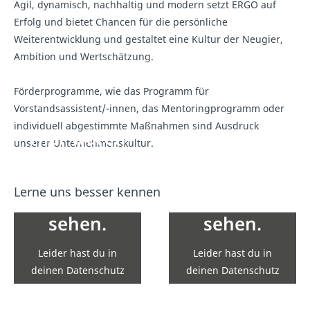
Agil, dynamisch, nachhaltig und modern setzt ERGO auf
Erfolg und bietet Chancen für die persönliche
Weiterentwicklung und gestaltet eine Kultur der Neugier,
Ambition und Wertschätzung.
Förderprogramme, wie das Programm für
Vorstandsassistent/-innen, das Mentoringprogramm oder
individuell abgestimmte Maßnahmen sind Ausdruck
Hier wären
Hier wären
unserer Unternehmenskultur.
eigentlich
eigentlich
Inhalte von
Inhalte von
Lerne uns besser kennen
YouTube zu
YouTube zu
sehen.
sehen.
Leider hast du in
Leider hast du in
deinen Datenschutz
deinen Datenschutz
Einstellungen die
Einstellungen die
Einbindung nicht
Einbindung nicht