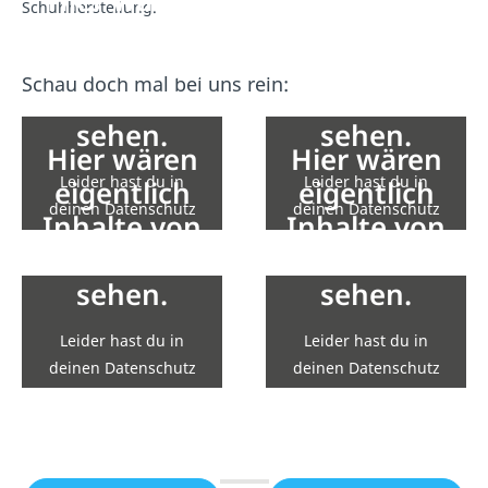
Hier wären
Hier wären
Schuhherstellung.
eigentlich
eigentlich
Inhalte von
Inhalte von
Schau doch mal bei uns rein:
YouTube zu
YouTube zu
sehen.
sehen.
Hier wären
Hier wären
Leider hast du in
Leider hast du in
eigentlich
eigentlich
deinen Datenschutz
deinen Datenschutz
Inhalte von
Inhalte von
Einstellungen die
Einstellungen die
YouTube zu
YouTube zu
Einbindung nicht
Einbindung nicht
sehen.
sehen.
erlaubt.
erlaubt.
Leider hast du in
Leider hast du in
Zu den Einstellungen
Zu den Einstellungen
deinen Datenschutz
deinen Datenschutz
Einstellungen die
Einstellungen die
Einbindung nicht
Einbindung nicht
erlaubt.
erlaubt.