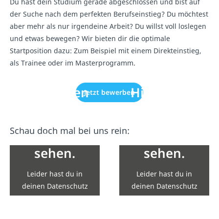
Du hast dein Studium gerade abgeschlossen und bist auf
der Suche nach dem perfekten Berufseinstieg? Du möchtest
aber mehr als nur irgendeine Arbeit? Du willst voll loslegen
und etwas bewegen? Wir bieten dir die optimale
Startposition dazu: Zum Beispiel mit einem Direkteinstieg,
als Trainee oder im Masterprogramm.
Hier wären
Hier wären
Jetzt bewerben
eigentlich
eigentlich
Inhalte von
Inhalte von
Schau doch mal bei uns rein:
YouTube zu
YouTube zu
sehen.
sehen.
Leider hast du in
Leider hast du in
deinen Datenschutz
deinen Datenschutz
Einstellungen die
Einstellungen die
Einbindung nicht
Einbindung nicht