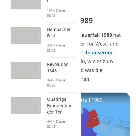
t
1/4 – Dauer:
03:42
Mauerfall 1989
Hambacher
Früher vor dem
Mauerfall 1989
hat
Fest
das Brandenburger Tor West- und
2/4 – Dauer:
05:09
Ostberlin getrennt.
In unserem
Beitrag
erfährst du, wie es zum
Revolution
Mauerfall kam und was die
1848
Auswirkungen waren.
3/4 – Dauer:
05:20
Quadriga
Brandenbur
ger Tor
4/4 – Dauer:
02:43