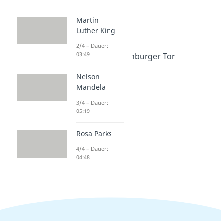
Dauer: 03:42
Hambacher Fest
Martin
Dauer: 05:09
Luther King
Revolution 1848
2/4 – Dauer:
Dauer: 05:20
03:49
Quadriga Brandenburger Tor
Dauer: 02:43
Nelson
Mandela
3/4 – Dauer:
05:19
Rosa Parks
4/4 – Dauer:
04:48