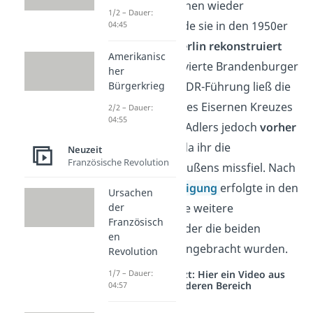
Um das Wahrzeichen wieder
1/2 – Dauer:
aufzubauen, wurde sie in den 1950er
04:45
Jahren
in West-Berlin rekonstruiert
Amerikanisc
und auf das renovierte Brandenburger
her
Bürgerkrieg
Tor gesetzt. Die DDR-Führung ließ die
beiden Symbole des Eisernen Kreuzes
2/2 – Dauer:
04:55
und preußischen Adlers jedoch
vorher
noch entfernen
, da ihr die
Neuzeit
Französische Revolution
Glorifizierung Preußens missfiel. Nach
der
Wiedervereinigung
erfolgte in den
Ursachen
der
1990er Jahren eine weitere
Französisch
Renovierung, bei der die beiden
en
Symbole wieder angebracht wurden.
Revolution
1/7 – Dauer:
Studyflix vernetzt: Hier ein Video aus
einem anderen Bereich
04:57