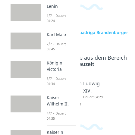
Lenin
1/7 – Dauer:
04:24
zur Videoseite: Quadriga Brandenburger
Karl Marx
Tor
2/7 – Dauer:
03:45
Beliebte Inhalte aus dem Bereich
Königin
Neuzeit
Victoria
3/7 – Dauer:
Heinrich
Friedrich
Ludwig
04:34
VIII.
der
XIV.
Kaiser
Dauer: 05:03
Große
Dauer: 04:29
Wilhelm II.
Dauer: 03:03
4/7 – Dauer:
04:35
Kaiserin