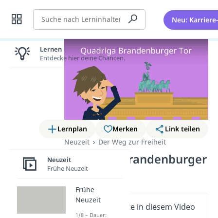
Suche
Neu: Karriere
Lernen lohnt sich!
Entdecke hier deine Chancen.
Lernplan
Merken
Link teilen
Neuzeit
Der Weg zur Freiheit
Quadriga Brandenburger
Neuzeit
Frühe Neuzeit
Tor
Frühe
Neuzeit
Wichtige Inhalte in diesem Video
1/8 – Dauer: