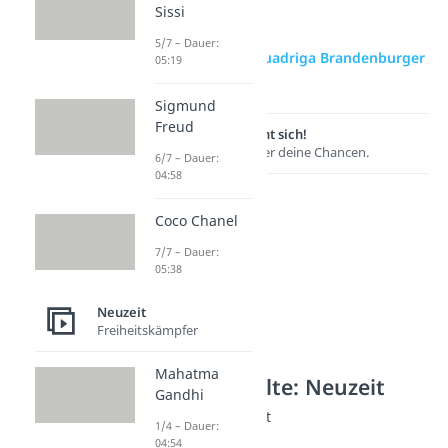
Sissi
5/7 – Dauer:
zur Videoseite: Quadriga Brandenburger
05:19
Tor
Sigmund
Freud
Lernen lohnt sich!
Entdecke hier deine Chancen.
6/7 – Dauer:
04:58
Coco Chanel
7/7 – Dauer:
05:38
Neuzeit
Freiheitskämpfer
Mahatma
Weitere Inhalte: Neuzeit
Gandhi
Der Weg zur Freiheit
1/4 – Dauer:
Wartburgfest
04:54