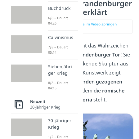
Quadriga Brandenburger
Buchdruck
Tor einfach erklärt
6/8 – Dauer:
04:26
zur Stelle im Video springen
(00:15)
Calvinismus
Die
Quadriga
krönt das Wahrzeichen
7/8 – Dauer:
05:14
Berlins — das
Brandenburger Tor
! Sie
ist eine beeindruckende Skulptur aus
Siebenjähri
Kupferblech. Das Kunstwerk zeigt
ger Krieg
einen von
vier Pferden gezogenen
8/8 – Dauer:
04:15
Streitwagen
, auf dem die
römische
Siegesgöttin Viktoria
steht.
Neuzeit
30-jähriger Krieg
30-jähriger
Krieg
1/2 – Dauer: