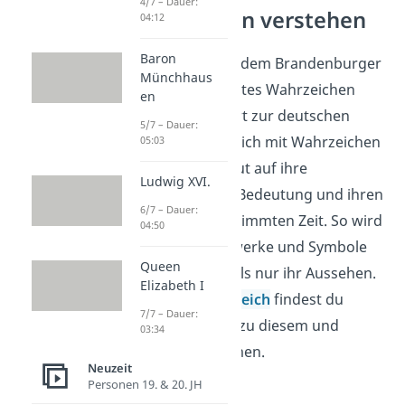
4/7 – Dauer:
Wahrzeichen verstehen
04:12
Baron
Die Quadriga auf dem Brandenburger
Münchhaus
Tor ist ein bekanntes Wahrzeichen
en
Berlins und gehört zur deutschen
5/7 – Dauer:
Geschichte. Wer sich mit Wahrzeichen
05:03
beschäftigt, schaut auf ihre
Ludwig XVI.
Entstehung, ihre Bedeutung und ihren
6/7 – Dauer:
Platz in einer bestimmten Zeit. So wird
04:50
klar, warum Bauwerke und Symbole
Queen
oft mehr zeigen als nur ihr Aussehen.
Elizabeth I
Im
Geschichtsbereich
findest du
7/7 – Dauer:
passende Videos zu diesem und
03:34
verwandten Themen.
Neuzeit
Personen 19. & 20. JH