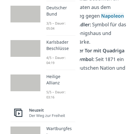
gefallene Soldaten aus dem
Deutscher
Bund
Befreiungskrieg gegen
Napoleon
3/5 – Dauer:
Preußischer Adler:
Symbol für das
05:04
preußische Königshaus und
preußische Stärke.
Karlsbader
Beschlüsse
Brandenburger Tor mit Quadriga
4/5 – Dauer:
als Nationalsymbol:
Seit 1871 ein
04:19
Symbol der deutschen Nation und
Identität.
Heilige
Allianz
5/5 – Dauer:
03:16
Neuzeit
Der Weg zur Freiheit
Wartburgfes