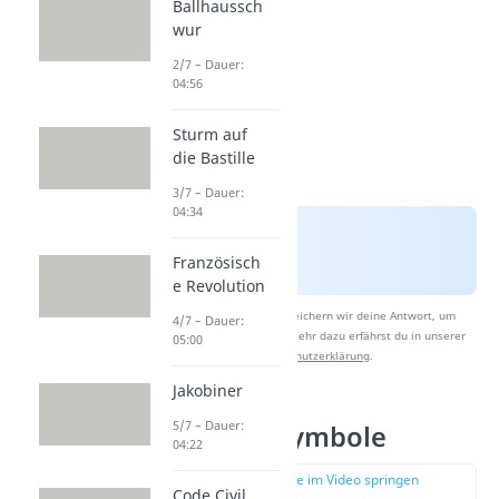
Ballhaussch
wur
2/7 – Dauer:
04:56
Sturm auf
die Bastille
3/7 – Dauer:
04:34
Französisch
e Revolution
Nach Beantwortung speichern wir deine Antwort, um
4/7 – Dauer:
Studyflix zu verbessern. Mehr dazu erfährst du in unserer
05:00
Datenschutzerklärung
.
Jakobiner
5/7 – Dauer:
Quadriga Symbole
04:22
zur Stelle im Video springen
Code Civil
(01:39)