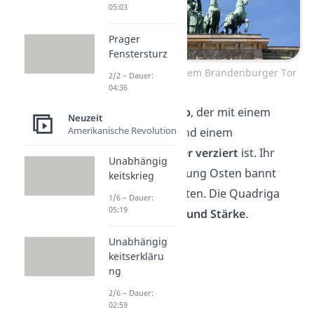
05:03
Prager
Fenstersturz
Die Quadriga auf dem Brandenburger Tor
2/2 – Dauer:
04:36
Sie hält einen
Stab
, der mit einem
Neuzeit
Amerikanische Revolution
Eisernen Kreuz
und einem
preußischen Adler verziert
ist. Ihr
Unabhängig
stolzer Blick Richtung Osten bannt
keitskrieg
neugierige Touristen. Die Quadriga
1/6 – Dauer:
05:19
symbolisiert
Sieg und Stärke
.
Unabhängig
keitserkläru
ng
2/6 – Dauer:
02:59