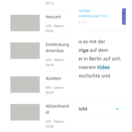
05:13
Quadriga
Brandenburger Tor
Neuzeit
einfach erklärt
(00:15)
2/8 – Dauer:
05:02
Du fragst dich, was es mit der
Entdeckung
imposanten
Quadriga
auf dem
Amerikas
Brandenburger Tor
in Berlin auf sich
3/8 – Dauer:
04:20
hat? Hier und in unserem
Video
erfährst du ihre Geschichte und
Azteken
Bedeutung!
4/8 – Dauer:
05:25
Ablasshand
Inhaltsübersicht
el
5/8 – Dauer:
03:49