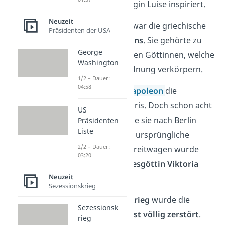
preußischen Königin Luise inspiriert.
Neuzeit
Übrigens:
Eirene war die griechische
Präsidenten der USA
Göttin des Friedens
. Sie gehörte zu
George
den Horen, also den Göttinnen, welche
Washington
die natürliche Ordnung verkörpern.
1/2 – Dauer:
04:58
1806 entführte
Napoleon
die
Quadriga nach Paris. Doch schon acht
US
Jahre später wurde sie nach Berlin
Präsidenten
Liste
zurückgeholt. Die ursprüngliche
2/2 – Dauer:
Eirene auf dem Streitwagen wurde
03:20
dabei zu der
Siegesgöttin Viktoria
Neuzeit
umgedeutet.
Sezessionskrieg
Im
Zweiten Weltkrieg
wurde die
Sezessionsk
Quadriga dann
fast völlig zerstört
.
rieg