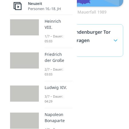
Neuzeit
Personen 16.-18. JH
Zum Video: Mauerfall 1989
Heinrich
VIII.
Quadriga Brandenburger Tor
1/7 – Dauer:
— häufigste Fragen
05:03
(ausklappen)
Friedrich
der Große
2/7 – Dauer:
03:03
Ludwig XIV.
3/7 – Dauer:
04:29
Napoleon
Bonaparte