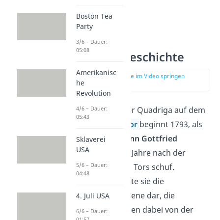
Boston Tea
Party
3/6 – Dauer:
05:08
Quadriga Geschichte
Amerikanisc
zur Stelle im Video springen
he
(00:52)
Revolution
4/6 – Dauer:
Die Geschichte der Quadriga auf dem
05:43
Brandenburger Tor
beginnt 1793, als
der Künstler
Johann Gottfried
Sklaverei
USA
Schadow
sie zwei Jahre nach der
5/6 – Dauer:
Fertigstellung des Tors schuf.
04:48
Ursprünglich stellte sie die
Friedensgöttin Eirene dar, die
4. Juli USA
Gesichtszüge waren dabei von der
6/6 – Dauer:
01:57