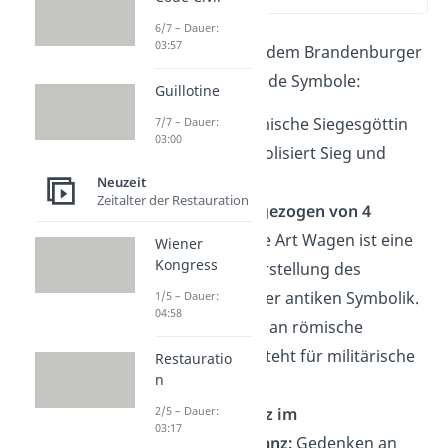
6/7 – Dauer:
03:57
Die Quadriga auf dem Brandenburger
Tor enthält folgende Symbole:
Guillotine
Figur:
Die römische Siegesgöttin
7/7 – Dauer:
03:00
Viktoria symbolisiert Sieg und
Triumph.
Neuzeit
Zeitalter der Restauration
Streitwagen gezogen von 4
Pferden:
Diese Art Wagen ist eine
Wiener
Kongress
klassische Darstellung des
Triumphs in der antiken Symbolik.
1/5 – Dauer:
04:58
Stab:
Erinnert an römische
Feldzeichen, steht für militärische
Restauratio
n
Stärke.
Eisernes Kreuz im
2/5 – Dauer:
03:17
Eichenlaubkranz:
Gedenken an