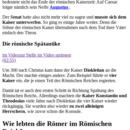
bedeutete nicht das Ende der römischen Kaiserzeit: Auf Caesar
folgte nämlich sein Neffe
Augustus
.
Der
Senat
hatte also nicht mehr viel zu sagen und
musste sich dem
Kaiser unterwerfen
. So ging es einige Jahre weiter. Denn die
Söhne der römischen Kaiser übernahmen nach dem Tod ihrer Väter
einfach den Thron.
Die römische Spätantike
im Video
zur Stelle im Video springen
(02:55)
Um 300 nach Christus kam dann der Kaiser
Diokletian
an die
Macht. Der machte einiges anders: Zum Beispiel führte er
vier
Kaiser
ein, die je einen Teil des Römischen Reiches regierten.
Damit tat er auch den ersten Schritt in Richtung Spaltung des
Römischen Reichs. Allerdings machten die
Kaiser Konstantin und
Theodosius
viele Jahre nach Diokletian die vier Kaiser wieder
rückgängig. Sie wurden also wieder
zu zwei alleinigen
Herrschern
, wie zuvor schon die Konsule.
Wie lebten die Römer im Römischen