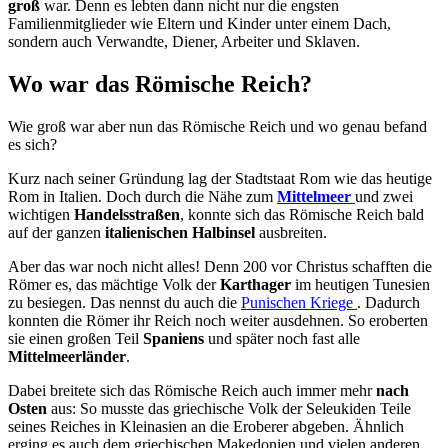
groß
war. Denn es lebten dann nicht nur die engsten
Familienmitglieder wie Eltern und Kinder unter einem Dach,
sondern auch Verwandte, Diener, Arbeiter und Sklaven.
Wo war das Römische Reich?
Wie groß war aber nun das Römische Reich und wo genau befand
es sich?
Kurz nach seiner Gründung lag der Stadtstaat Rom wie das heutige
Rom in Italien. Doch durch die Nähe zum
Mittelmeer
und zwei
wichtigen
Handelsstraßen
, konnte sich das Römische Reich bald
auf der ganzen
italienischen Halbinsel
ausbreiten.
Aber das war noch nicht alles! Denn 200 vor Christus schafften die
Römer es, das mächtige Volk der
Karthager
im heutigen Tunesien
zu besiegen. Das nennst du auch die
Punischen Kriege
. Dadurch
konnten die Römer ihr Reich noch weiter ausdehnen. So eroberten
sie einen großen Teil
Spaniens
und später noch fast alle
Mittelmeerländer
.
Dabei breitete sich das Römische Reich auch immer mehr
nach
Osten
aus: So musste das griechische Volk der Seleukiden Teile
seines Reiches in Kleinasien an die Eroberer abgeben. Ähnlich
erging es auch dem griechischen Makedonien und vielen anderen