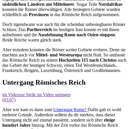
südöstlichen Ländern am Mittelmeer
. Sogar Teile
Nordafrikas
konnten die Römer überwältigen. Alle besiegten Gebiete wurden
schließlich als
Provinzen
in das Römische Reich aufgenommen.
Doch irgendwann war auch für die scheinbar unbesiegbaren Römer
Schluss: Das
Partherreich
im heutigen Iran konnte es mit ihnen
aufnehmen und die
Ausdehnung Roms nach Osten stoppen
.
Beide Reiche waren gleich stark.
Aber trotzdem konnten die Römer weiter Gebiete erobern. Denn sie
machten auch vor
Mittel- und Westeuropa
nicht Halt. So umfasste
das Römische Reich zu seinen
Hochzeiten 115
nach Christus
auch
das Gebiet der heutigen Schweiz, einen Teil Westdeutschlands,
Frankreich, Belgien, Luxemburg, Österreich und Großbritannien.
Untergang Römisches Reich
im Video
zur Stelle im Video springen
(03:07)
Aber wie kam es dann zum
Untergang Roms?
Dafür gab es wohl
mehrere Gründe. Außerdem solltest du dir merken, dass dieser
Untergang nicht auf einmal passierte, sondern sich über
einige
hundert Jahre
hinzog. Mit der Zeit verlor das Römische Reich