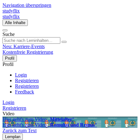
Navigation überspringen
studyflix
studyflix
Alle Inhalte
Suche
Neu: Karriere-Events
Kostenfreie Registrierung
Profil
Profil
Login
Registrieren
Registrieren
Feedback
Login
Registrieren
Video
Hier geht's zum Video „
Mittelalter
“
Hier geht's zum Video „
Romulus und Remus
“
Zurück zum Text
Lernplan