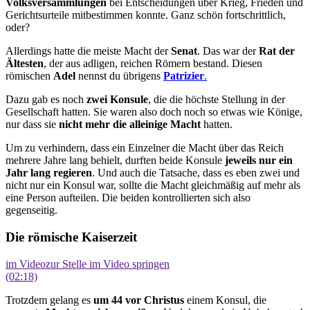
Volksversammlungen
bei Entscheidungen über Krieg, Frieden und
Gerichtsurteile mitbestimmen konnte. Ganz schön fortschrittlich,
oder?
Allerdings hatte die meiste Macht der
Senat
. Das war der
Rat der
Ältesten
, der aus adligen, reichen Römern bestand. Diesen
römischen
Adel
nennst du übrigens
Patrizier
.
Dazu gab es noch
zwei Konsule
, die die höchste Stellung in der
Gesellschaft hatten. Sie waren also doch noch so etwas wie Könige,
nur dass sie
nicht mehr die alleinige Macht
hatten.
Um zu verhindern, dass ein Einzelner die Macht über das Reich
mehrere Jahre lang behielt, durften beide Konsule
jeweils nur ein
Jahr lang regieren
. Und auch die Tatsache, dass es eben zwei und
nicht nur ein Konsul war, sollte die Macht gleichmäßig auf mehr als
eine Person aufteilen. Die beiden kontrollierten sich also
gegenseitig.
Die römische Kaiserzeit
im Video
zur Stelle im Video springen
(02:18)
Trotzdem gelang es
um 44 vor Christus
einem Konsul, die