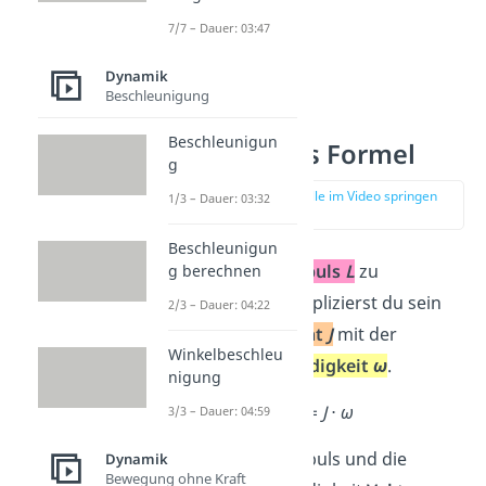
7/7 – Dauer: 03:47
Dynamik
Beschleunigung
Beschleunigun
Drehimpuls Formel
g
zur Stelle im Video springen
1/3 – Dauer: 03:32
(00:44)
Beschleunigun
Um den
Drehimpuls
L
zu
g berechnen
berechnen, multiplizierst du sein
2/3 – Dauer: 04:22
Trägheitsmoment
J
mit der
Winkelbeschleu
Winkelgeschwindigkeit
ω
.
nigung
L
=
J
⋅
ω
3/3 – Dauer: 04:59
Weil der Drehimpuls und die
Dynamik
Bewegung ohne Kraft