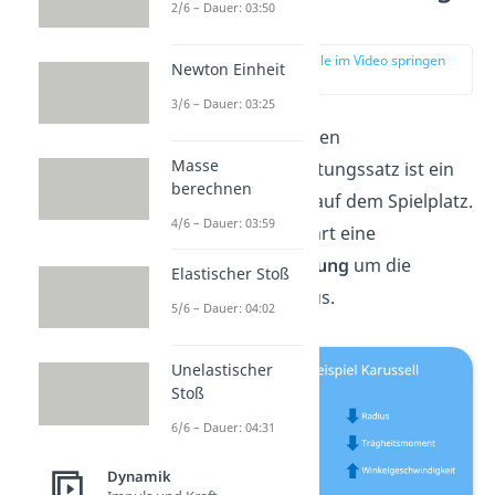
2/6 – Dauer: 03:50
Beispiel
zur Stelle im Video springen
Newton Einheit
(03:07)
3/6 – Dauer: 03:25
Ein
Beispiel
für den
Masse
Drehimpulserhaltungssatz ist ein
berechnen
Kinderkarussell
auf dem Spielplatz.
4/6 – Dauer: 03:59
Das Karussell führt eine
Rotationsbewegung
um die
Elastischer Stoß
mittlere Achse aus.
5/6 – Dauer: 04:02
Unelastischer
Stoß
6/6 – Dauer: 04:31
Dynamik