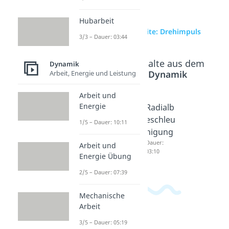
Hubarbeit
zur Videoseite: Drehimpuls
3/3 – Dauer: 03:44
Beliebte Inhalte aus dem
Dynamik
Bereich
Dynamik
Arbeit, Energie und Leistung
Arbeit und
Energie
Drallsat
Drehmo
Radialb
z
ment
eschleu
1/5 – Dauer: 10:11
Dauer:
Dauer:
nigung
09:01
04:22
Dauer:
Arbeit und
03:10
Energie Übung
2/5 – Dauer: 07:39
Mechanische
Arbeit
3/5 – Dauer: 05:19