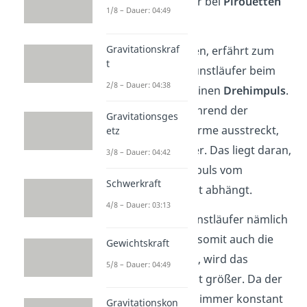
ein Eiskunstläufer bei
Pirouetten
1/8 – Dauer: 04:49
zunutze.
Gravitationskraf
Um sich zu drehen, erfährt zum
t
Beispiel der Eiskunstläufer beim
2/8 – Dauer: 04:38
Schwung holen einen
Drehimpuls
.
Wenn er jetzt während der
Gravitationsges
Pirouette seine Arme ausstreckt,
etz
wird er langsamer. Das liegt daran,
3/8 – Dauer: 04:42
dass der Drehimpuls vom
Schwerkraft
Trägheitsmoment abhängt.
4/8 – Dauer: 03:13
Streckt der Eiskunstläufer nämlich
seine Arme (und somit auch die
Gewichtskraft
Masse der Arme), wird das
5/8 – Dauer: 04:49
Trägheitsmoment größer. Da der
Drehimpuls aber immer konstant
Gravitationskon