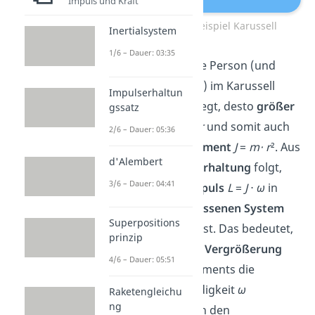
Impuls und Kraft
Drehimpuls Beispiel Karussell
Inertialsystem
1/6 – Dauer: 03:35
Je weiter sich eine Person (und
somit ihre Masse) im Karussell
Impulserhaltun
nach
außen
bewegt, desto
größer
gssatz
wird der
Radius
r
und somit auch
2/6 – Dauer: 05:36
das
Trägheitsmoment
J
=
m⋅ r
². Aus
d'Alembert
der
Drehimpulserhaltung
folgt,
3/6 – Dauer: 04:41
dass der
Drehimpuls
L
=
J
⋅
ω
in
einem
abgeschlossenen System
Superpositions
immer konstant ist. Das bedeutet,
prinzip
dass sich mit der
Vergrößerung
4/6 – Dauer: 05:51
des Trägheitsmoments die
Winkelgeschwindigkeit
ω
Raketengleichu
ng
verringert
. Durch den