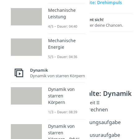
zur Videoseite: Drehimpuls
Mechanische
Leistung
Lernen lohnt sich!
Entdecke hier deine Chancen.
4/5 – Dauer: 04:40
Mechanische
Energie
5/5 – Dauer: 04:36
Dynamik
Dynamik von starren Körpern
Dynamik von
Weitere Inhalte: Dynamik
starren
Körpern
Rotation und Trägheit II
Drehmoment berechnen
1/3 – Dauer: 08:39
Dauer: 04:26
Drehmoment Übungsaufgabe
Dynamik von
Dauer: 04:21
starren
Drehmoment Klausuraufgabe