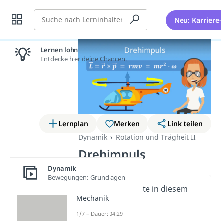
Suche
Neu: Karriere
Lernen lohnt sich!
Entdecke hier deine Chancen.
Lernplan
Merken
Link teilen
Dynamik
Rotation und Trägheit II
Drehimpuls
Dynamik
Bewegungen: Grundlagen
Wichtige Inhalte in diesem
Mechanik
Video
1/7 – Dauer: 04:29