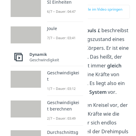
SI Einheiten
zur Stelle im Video springen
6/7 – Dauer: 04:47
(00:14)
Joule
Mit dem
Drehimpuls
L
beschreibst
7/7 – Dauer: 03:41
du den Bewegungszustand eines
sich drehenden Körpers. Er ist eine
Dynamik
Erhaltungsgröße. Das heißt, der
Geschwindigkeit
Drehimpuls bleibt immer
gleich
Geschwindigkei
groß
, solange keine Kräfte von
t
außen
einwirken. Es liegt also ein
1/7 – Dauer: 03:12
abgeschlossenes System
vor.
Geschwindigkei
Stell dir dazu einen Kreisel vor, der
t berechnen
sich dreht. Ohne Kräfte wie die
2/7 – Dauer: 03:49
Reibung würde er sich endlos
weiterdrehen, weil der Drehimpuls
Durchschnittsg