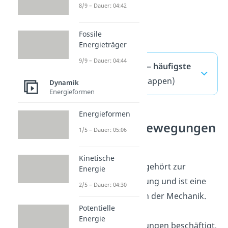
8/9 – Dauer: 04:42
Fossile
Energieträger
9/9 – Dauer: 04:44
Drehimpuls — häufigste
Fragen
(ausklappen)
Dynamik
Energieformen
Energieformen
Rotationsbewegungen
1/5 – Dauer: 05:06
verstehen
Kinetische
Der Drehimpuls gehört zur
Energie
Rotationsbewegung und ist eine
2/5 – Dauer: 04:30
wichtige Größe in der Mechanik.
Potentielle
Wer sich mit
Energie
Rotationsbewegungen beschäftigt,