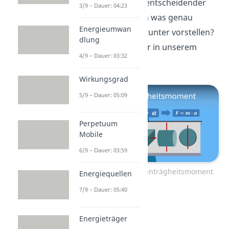
Drehimpuls von entscheidender
3/9 – Dauer: 04:23
Bedeutung. Doch was genau
Energieumwan
kannst du dir darunter vorstellen?
dlung
Das zeigen wir dir in unserem
4/9 – Dauer: 03:32
Video
dazu!
Wirkungsgrad
5/9 – Dauer: 05:09
Perpetuum
Mobile
6/9 – Dauer: 03:59
Zum Video: Massenträgheitsmoment
Energiequellen
7/9 – Dauer: 05:40
Energieträger