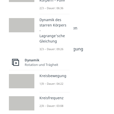
Körpern - PdvV
Dauer: 06:50
Drehimpuls
2/3 – Dauer: 06:36
Dauer: 04:12
Drallsatz
Dynamik des
Dauer: 09:01
starren Körpers
Drallsatz Aufgaben
-
Dauer: 10:44
Lagrange'sche
Drehmoment
Gleichung
Dauer: 04:22
Radialbeschleunigung
3/3 – Dauer: 09:26
Dauer: 03:10
Dynamik
Rotation und Trägheit
Kreisbewegung
1/8 – Dauer: 04:22
Kreisfrequenz
2/8 – Dauer: 03:08