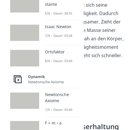
stante
bleibt, verkleinert sich seine
Winkelgeschwindigkeit. Dadurch
6/8 – Dauer: 04:35
dreht er sich langsamer. Zieht der
Isaac Newton
Eiskunstläufer die Masse seiner
7/8 – Dauer: 03:28
Arme also ganz nah an den Körper,
dann wird das Trägheitsmoment
Ortsfaktor
kleiner und er dreht sich schneller.
8/8 – Dauer: 03:49
Dynamik
Newtonsche Axiome
Newtonsche
Axiome
1/6 – Dauer: 03:40
F = m • a
Drehimpulserhaltung