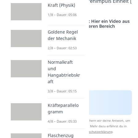
erhältst du die Drehimpuls Einheit [
Kraft (Physik)
]
.
1/8 – Dauer: 05:06
Studyflix vernetzt: Hier ein Video aus
einem anderen Bereich
Goldene Regel
der Mechanik
2/8 – Dauer: 02:53
Normalkraft
und
Hangabtriebskr
aft
3/8 – Dauer: 05:15
Kräfteparallelo
gramm
Nach Beantwortung speichern wir deine Antwort, um
4/8 – Dauer: 05:33
Studyflix zu verbessern. Mehr dazu erfährst du in
unserer
Datenschutzerklärung
.
Flaschenzug