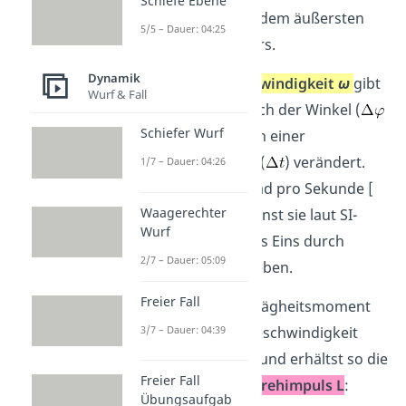
Schiefe Ebene
Mittelpunkt und dem äußersten
5/5 – Dauer: 04:25
Punkt des Körpers.
Dynamik
Die
Winkelgeschwindigkeit
ω
gibt
Wurf & Fall
an, wie schnell sich der Winkel (
Schiefer Wurf
) in einem Kreis in einer
bestimmten Zeit (
) verändert.
1/7 – Dauer: 04:26
Ihre Einheit ist Rad pro Sekunde [
Waagerechter
], doch du kannst sie laut SI-
Wurf
Einheiten auch als Eins durch
2/7 – Dauer: 05:09
Sekunde [
] angeben.
Freier Fall
Du kannst das Trägheitsmoment
3/7 – Dauer: 04:39
und die Winkelgeschwindigkeit
auch umformen und erhältst so die
Freier Fall
Formel für den
Drehimpuls L
:
Übungsaufgab