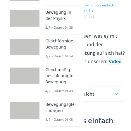
Drehimpuls einfach
erklärt
Bewegung in
(00:14)
der Physik
2/7 – Dauer: 04:38
Du möchtest wissen, was es mit
Gleichförmige
dem
Drehimpuls
und der
Bewegung
Drehimpulserhaltung
auf sich hat?
3/7 – Dauer: 04:54
Das erfährst du in unserem
Video
Gleichmäßig
und im Beitrag!
beschleunigte
Bewegung
4/7 – Dauer: 04:43
Inhaltsübersicht
Bewegungsglei
chungen
Drehimpuls einfach
5/7 – Dauer: 06:05
erklärt