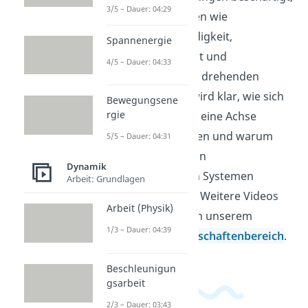
3/5 – Dauer: 04:29
betrachtet Größen wie
Winkelgeschwindigkeit,
Spannenergie
Trägheitsmoment und
4/5 – Dauer: 04:33
Drehmoment bei drehenden
Körpern. Dabei wird klar, wie sich
Bewegungsene
rgie
Bewegungen um eine Achse
beschreiben lassen und warum
5/5 – Dauer: 04:31
manche Größen in
Dynamik
abgeschlossenen Systemen
Arbeit: Grundlagen
erhalten bleiben. Weitere Videos
Arbeit (Physik)
dazu findest du in unserem
1/3 – Dauer: 04:39
Ingenieurwissenschaftenbereich
.
Beschleunigun
gsarbeit
2/3 – Dauer: 03:43