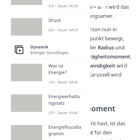
Zusammenhang
v
=
ω
⋅ r
wird das
5/6 – Dauer: 06:20
Karussell somit langsamer.
Druck
Wenn sich die Person nun in
6/6 – Dauer: 04:20
Richtung Schwerpunkt bewegt,
Dynamik
verkleinert
sich der
Radius
und
Energie: Grundlagen
somit auch das
Trägheitsmoment
.
Die
Winkelgeschwindigkeit
wird
Was ist
Energie?
größer
und das Karussell wird
1/9 – Dauer: 04:45
schneller
.
Energieerhaltu
ngssatz
Trägheitsmoment
2/9 – Dauer: 03:45
Wie du jetzt gelernt hast, ist das
Energieflussdia
Trägheitsmoment
für den
gramm