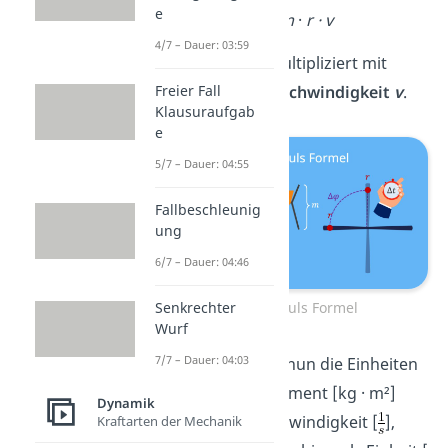
e
L
=
m
·
r ·
v
4/7 – Dauer: 03:59
Also
Masse
m
multipliziert mit
Freier Fall
Radius
r
und
Geschwindigkeit
v
.
Klausuraufgab
e
5/7 – Dauer: 04:55
Fallbeschleunig
ung
6/7 – Dauer: 04:46
Drehimpuls Formel
Senkrechter
Wurf
7/7 – Dauer: 04:03
Multiplizierst du nun die Einheiten
von Trägheitsmoment [kg · m²]
Dynamik
und Winkelgeschwindigkeit [
],
Kraftarten der Mechanik