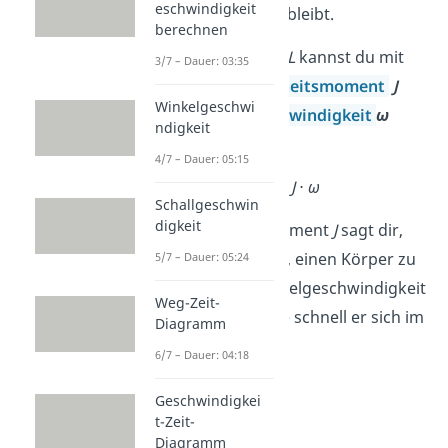
eschwindigkeit
immer
konstant
bleibt.
berechnen
Den Drehimpuls
L
kannst du mit
3/7 – Dauer: 03:35
der Formel
Trägheitsmoment
J
Winkelgeschwi
mal
Winkelgeschwindigkeit
ω
ndigkeit
berechnen:
4/7 – Dauer: 05:15
L
=
J
⋅
ω
Schallgeschwin
digkeit
Das Trägheitsmoment
J
sagt dir,
wie schwer es ist, einen Körper zu
5/7 – Dauer: 05:24
drehen. Die Winkelgeschwindigkeit
Weg-Zeit-
ω
beschreibt, wie schnell er sich im
Diagramm
Kreis dreht.
6/7 – Dauer: 04:18
Geschwindigkei
t-Zeit-
Diagramm