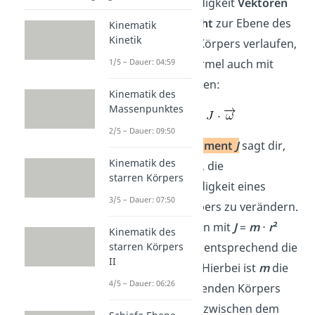
Winkelgeschwindigkeit
Vektoren
sind, die
senkrecht
zur Ebene des
Kinematik
Kinetik
sich drehenden Körpers verlaufen,
1/5 – Dauer: 04:59
kannst du die Formel auch mit
Vektoren schreiben:
Kinematik des
Massenpunktes
2/5 – Dauer: 09:50
Das
Trägheitsmoment
J
sagt dir,
Kinematik des
wie schwer es ist, die
starren Körpers
Winkelgeschwindigkeit eines
3/5 – Dauer: 07:50
rotierenden Körpers zu verändern.
Du berechnest ihn mit
J
=
m
⋅
r
²
Kinematik des
starren Körpers
und benutzt dementsprechend die
II
Einheit [kg · m²]. Hierbei ist
m
die
4/5 – Dauer: 06:26
Masse des rotierenden Körpers
und
r
der Radius zwischen dem