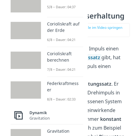
5/8 – Dauer: 04:37
Drehimpulserhaltung
Corioliskraft auf
zur Stelle im Video springen
der Erde
(02:15)
6/8 – Dauer: 04:21
So wie es für den Impuls einen
Corioliskraft
Impulserhaltungssatz
gibt, hat
berechnen
auch der Drehimpuls einen
7/8 – Dauer: 04:21
entsprechenden
Federkraftmess
Drehimpulserhaltungssatz
. Er
er
besagt, dass der Drehimpuls in
8/8 – Dauer: 02:33
einem abgeschlossenen System
ohne von außen einwirkende
Dynamik
Gravitation
Drehmomente
immer
konstant
ist. Das macht sich zum Beispiel
Gravitation