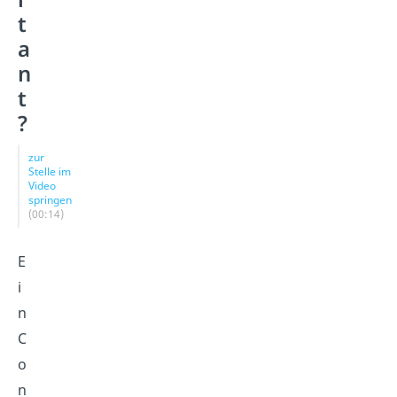
t
a
n
t
?
zur
Stelle im
Video
springen
(00:14)
E
i
n
C
o
n