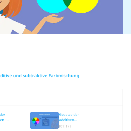
ditive und subtraktive Farbmischung
der
Gesetze der
en –
additiven
Farbmischung
(01:17)
hung