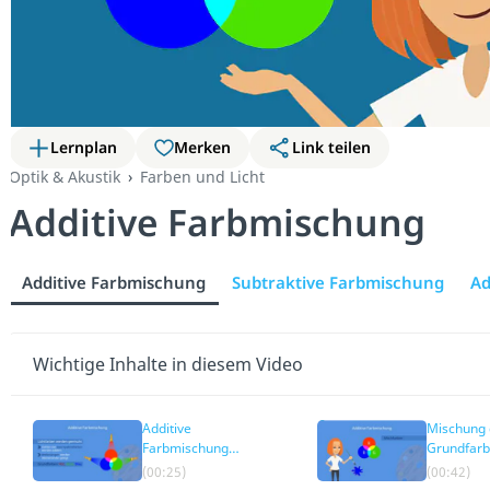
Lernplan
Merken
Link teilen
Optik & Akustik
Farben und Licht
Additive Farbmischung
Additive Farbmischung
Subtraktive Farbmischung
Ad
Wichtige Inhalte in diesem Video
Additive
Mischung 
Farbmischung
Grundfarb
einfach erklärt
additive
(00:25)
(00:42)
Farbmisc