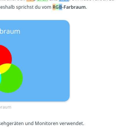
Deshalb sprichst du vom
R
G
B
-Farbraum
.
braum
nsehgeräten und Monitoren verwendet.