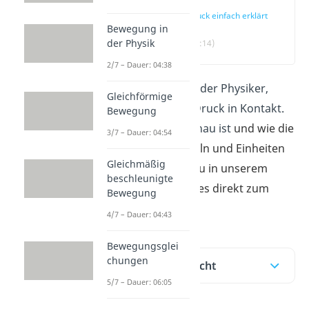
Druck einfach erklärt
Bewegung in
der Physik
(00:14)
2/7 – Dauer: 04:38
Ob Arzt, Taucher oder Physiker,
Gleichförmige
jeder kommt mit Druck in Kontakt.
Bewegung
Was der Druck genau ist
und wie die
3/7 – Dauer: 04:54
wichtigsten Formeln und Einheiten
Gleichmäßig
aussehen, lernst du in unserem
beschleunigte
Beitrag. Hier geht es direkt zum
Bewegung
Video
!
4/7 – Dauer: 04:43
Bewegungsglei
chungen
Inhaltsübersicht
5/7 – Dauer: 06:05