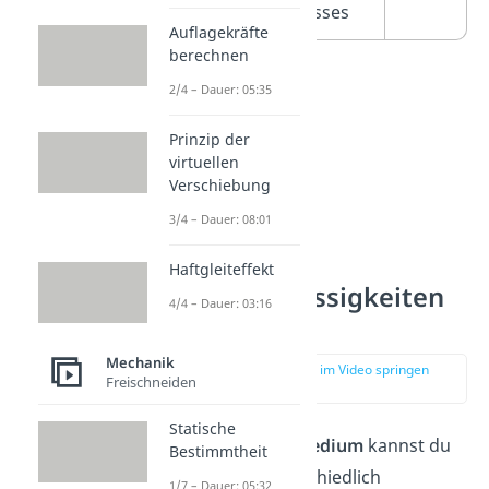
menschlichen Bisses
Auflagekräfte
berechnen
2/4 – Dauer: 05:35
Prinzip der
virtuellen
Verschiebung
3/4 – Dauer: 08:01
Haftgleiteffekt
Druck in Flüssigkeiten
4/4 – Dauer: 03:16
und Gasen
Mechanik
zur Stelle im Video springen
Freischneiden
(02:02)
Statische
Je nach
Art von Medium
kannst du
Bestimmtheit
den Druck unterschiedlich
1/7 – Dauer: 05:32