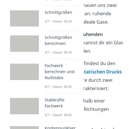
betrachten. Wir schauen uns zwei
Schnittgrößen
konkrete Beispiele an: ruhende
Flüssigkeiten und ideale Gase.
2/7 – Dauer: 05:24
Beginnen wir mit
ruhenden
Schnittgrößen
Flüssigkeiten
. Du kannst dir ein Glas
berechnen
mit Wasser vorstellen.
3/7 – Dauer: 09:10
In dieser Situation findest du den
Fachwerk
Begriff des
Hydrostatischen Drucks
berechnen und
Nullstäbe
. Er ist insbesondere durch zwei
4/7 – Dauer: 03:55
Eigenschaften charakterisiert:
Stabkräfte
(1) Er besitzt innerhalb einer
Fachwerk
Flüssigkeit in allen Richtungen
5/7 – Dauer: 04:56
denselben
Betrag.
Knotenpunktver