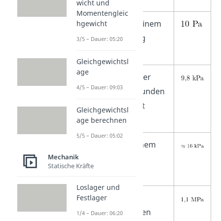
wicht und
Momentengleic
Druck, der von einem
hgewicht
leichten Windzug
3/5 – Dauer: 05:20
ausgeübt wird
Gleichgewichtsl
age
Druck, der von der
4/5 – Dauer: 09:03
Lunge einer gesunden
Person ausgeübt
Gleichgewichtsl
werden kann
age berechnen
5/5 – Dauer: 05:02
Blutdruck bei einem
Mechanik
gesunden
Statische Kräfte
Erwachsenen
Loslager und
Druck eines
Festlager
durchschnittlichen
1/4 – Dauer: 06:20