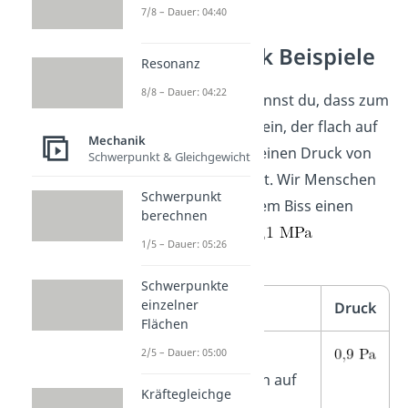
7/8 – Dauer: 04:40
Druck Physik Beispiele
Resonanz
8/8 – Dauer: 04:22
In der Tabelle erkennst du, dass zum
Beispiel ein 5€-Schein, der flach auf
Mechanik
einem Tisch ruht, einen Druck von
Schwerpunkt & Gleichgewicht
etwa
ausübt. Wir Menschen
Schwerpunkt
können mit unserem Biss einen
berechnen
Druck von bis zu
1/5 – Dauer: 05:26
hervorrufen.
Schwerpunkte
einzelner
Beispiel
Druck
Flächen
Druck eines 5€-
2/5 – Dauer: 05:00
Scheins, der flach auf
Kräftegleichge
dem Tisch liegt