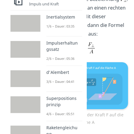
Impuls und Kraft
Das Zeichen
soll an einen rechten
Winkel erinnern. Mit dieser
Inertialsystem
Bezeichnung sieht dann die Formel
1/6 – Dauer: 03:35
für den Druck p so aus:
Impulserhaltun
gssatz
2/6 – Dauer: 05:36
d'Alembert
3/6 – Dauer: 04:41
Superpositions
prinzip
4/6 – Dauer: 05:51
Senkrechter Anteil der Kraft F auf die
Fläche A
Raketengleichu
ng