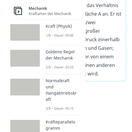
Der Druck p gibt das Verhältnis
Mechanik
von Kraft F pro Fläche A an. Er ist
Kraftarten der Mechanik
insbesondere in zwei
Kraft (Physik)
Situationen von großer
1/8 – Dauer: 05:06
Bedeutung: Als Druck innerhalb
von Flüssigkeiten und Gasen;
Goldene Regel
und als Druck, der von einem
der Mechanik
Festkörper auf einen anderen
2/8 – Dauer: 02:53
Körper ausgeübt wird.
Normalkraft
und
Hangabtriebskr
aft
3/8 – Dauer: 05:15
Kräfteparallelo
gramm