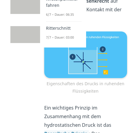
(2) Er wirkt immer
senkrecht
auf
fahren
jede Fläche, die im Kontakt mit der
6/7 – Dauer: 06:35
Flüssigkeit steht.
Ritterschnitt
7/7 – Dauer: 03:00
Eigenschaften des Drucks in ruhenden
Flüssigkeiten
Ein wichtiges Prinzip im
Zusammenhang mit dem
hydrostatischen Druck ist das