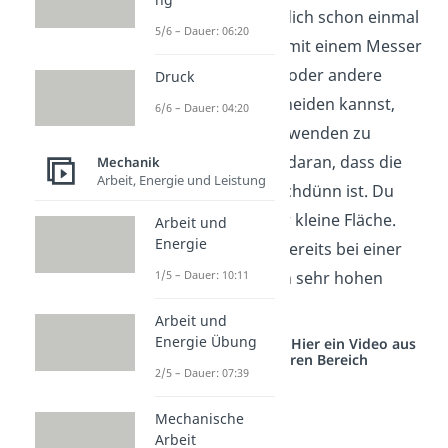
Vielleicht hast du dich schon einmal
5/6 – Dauer: 06:20
gefragt, wieso du mit einem Messer
relativ leicht Brot (oder andere
Druck
Lebensmittel) schneiden kannst,
6/6 – Dauer: 04:20
ohne viel Kraft aufwenden zu
müssen. Das liegt daran, dass die
Mechanik
Arbeit, Energie und Leistung
Messerklinge hauchdünn ist. Du
hast also eine sehr kleine Fläche.
Arbeit und
Energie
Damit kannst du bereits bei einer
kleinen Kraft einen sehr hohen
1/5 – Dauer: 10:11
Druck ausüben.
Arbeit und
Energie Übung
Studyflix vernetzt: Hier ein Video aus
einem anderen Bereich
2/5 – Dauer: 07:39
Mechanische
Arbeit