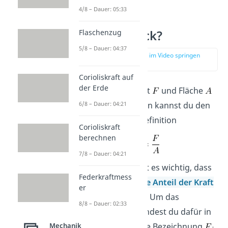
4/8 – Dauer: 05:33
Was ist Druck?
Flaschenzug
5/8 – Dauer: 04:37
zur Stelle im Video springen
(01:18)
Corioliskraft auf
der Erde
Wenn du eine Kraft
und Fläche
6/8 – Dauer: 04:21
gegeben hast, dann kannst du den
Druck p mit der Definition
Corioliskraft
berechnen
7/8 – Dauer: 04:21
berechnen. Hier ist es wichtig, dass
Federkraftmess
nur der
senkrechte Anteil der Kraft
er
verwendet wird. Um das
8/8 – Dauer: 02:33
hervorzuheben, findest du dafür in
der Physik auch die Bezeichnung
.
Mechanik