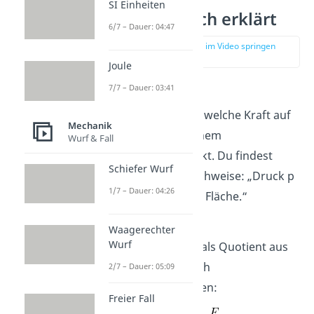
SI Einheiten
Druck einfach erklärt
6/7 – Dauer: 04:47
zur Stelle im Video springen
(00:14)
Joule
7/7 – Dauer: 03:41
Der
Druck
p
in der
Physik beschreibt, welche Kraft auf
Mechanik
eine Fläche von einem
Wurf & Fall
Quadratmeter wirkt. Du findest
Schiefer Wurf
dafür oft die Sprechweise:
„Druck p
1/7 – Dauer: 04:26
ist gleich Kraft pro Fläche.“
Daher kannst du
Waagerechter
Wurf
den Druck p auch als
Quotient aus
Kraft F geteilt durch
2/7 – Dauer: 05:09
Fläche A
ausrechnen:
Freier Fall