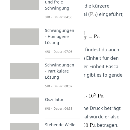
und freie
Dafür wurde auch die kürzere
Schwingung
Bezeichnung
Pascal
(
) eingeführt,
3/8 – Dauer: 04:56
das heißt:
Schwingungen
- Homogene
Lösung
Neben dem Pascal findest du auch
4/8 – Dauer: 07:06
das
Bar
als weitere Einheit für den
Schwingungen
Druck. Zwischen der Einheit Pascal
- Partikuläre
und der Einheit Bar gibt es folgende
Lösung
Beziehung:
5/8 – Dauer: 08:07
Oszillator
Der Atmosphärische Druck beträgt
6/8 – Dauer: 04:38
etwa 1 bar. In Pascal würde er also
betragen.
Stehende Welle