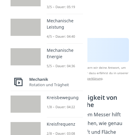
3/5 – Dauer: 05:19
Mechanische
Leistung
4/5 – Dauer: 04:40
Mechanische
Energie
5/5 – Dauer: 04:36
Nach Beantwortung speichern wir deine Antwort, um
Studyflix zu verbessern. Mehr dazu erfährst du in unserer
Datenschutzerklärung
.
Mechanik
Rotation und Trägheit
Druck Abhängigkeit von
Kreisbewegung
Kraft und Fläche
1/8 – Dauer: 04:22
Das Beispiel mit dem Messer hilft
uns auch zu verstehen, wie genau
Kreisfrequenz
der Druck von Kraft und Fläche
2/8 – Dauer: 03:08