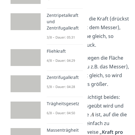
abhängt:
Zentripetalkraft
(1) Vergrößerst du die Kraft (drückst
und
du also stärker mit dem Messer),
Zentrifugalkraft
lässt aber die Fläche gleich, so
3/8 – Dauer: 05:31
erhöht sich der Druck.
Fliehkraft
(2) Machst du hingegen die Fläche
4/8 – Dauer: 04:29
kleiner (schärfst du z.B. das Messer),
lässt aber die Kraft gleich, so wird
Zentrifugalkraft
der Druck ebenfalls größer.
5/8 – Dauer: 04:28
Der Druck berücksichtigt beides:
Trägheitsgesetz
welche Kraft
ausgeübt wird und
6/8 – Dauer: 04:50
wie groß die Fläche
ist, auf die die
Kraft
wirkt. Die einfach zu
Massenträgheit
merkende Sprechweise „
Kraft pro