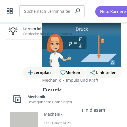
Suche
Neu: Karriere
Lernen lohnt sich!
Entdecke hier deine Chancen.
Lernplan
Merken
Link teilen
Mechanik
Impuls und Kraft
Druck
Mechanik
Bewegungen: Grundlagen
Wichtige Inhalte in diesem
Mechanik
Video
1/7 – Dauer: 04:29