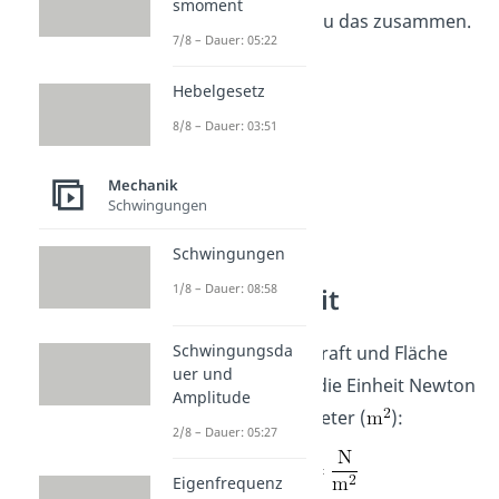
smoment
Fläche
“ fasst genau das zusammen.
7/8 – Dauer: 05:22
Hebelgesetz
8/8 – Dauer: 03:51
Mechanik
Schwingungen
Schwingungen
1/8 – Dauer: 08:58
Druck Einheit
Schwingungsda
Als Quotient aus Kraft und Fläche
uer und
besitzt der Druck die Einheit Newton
Amplitude
(
) pro Quadratmeter (
):
2/8 – Dauer: 05:27
Eigenfrequenz