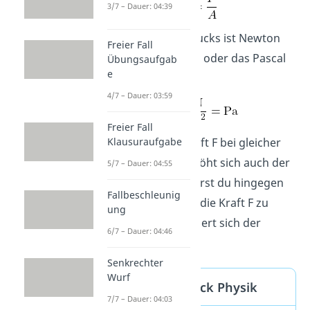
3/7 – Dauer: 04:39
Die Einheit des Drucks ist Newton
Freier Fall
pro Quadratmeter oder das Pascal
Übungsaufgab
e
(Pa):
4/7 – Dauer: 03:59
Freier Fall
Erhöhst du die Kraft F bei gleicher
Klausuraufgabe
Fläche A, dann erhöht sich auch der
5/7 – Dauer: 04:55
Druck p. Vergrößerst du hingegen
Fallbeschleunig
die Fläche A, ohne die Kraft F zu
ung
verändern, verringert sich der
6/7 – Dauer: 04:46
Druck.
Senkrechter
Wurf
Definition Druck Physik
7/7 – Dauer: 04:03