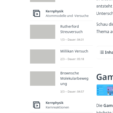
entsteht
Kernphysik
Untersch
Atommodelle und -Versuche
Schau di
Rutherford
Thema aud
Streuversuch
1/3 – Dauer: 04:31
Millikan Versuch
Inh
2/3 – Dauer: 05:18
Brownsche
Gam
Molekularbeweg
ung
3/3 – Dauer: 04:57
Kernphysik
Die
Gamm
Kernreaktionen
höchste