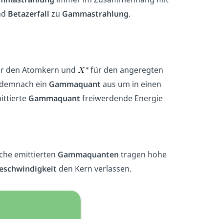
nd
Betazerfall
zu
Gammastrahlung
.
r den Atomkern und
für den angeregten
 demnach ein
Gammaquant
aus um in einen
ittierte
Gammaquant
freiwerdende Energie
lche emittierten
Gammaquanten
tragen hohe
eschwindigkeit
den Kern verlassen.