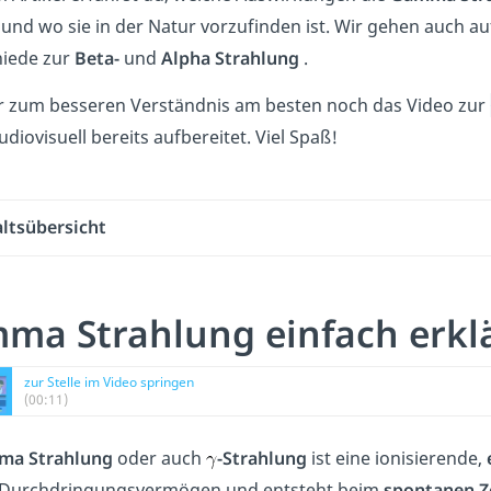
 und wo sie in der Natur vorzufinden ist. Wir gehen auch a
iede zur
Beta-
und
Alpha Strahlung
.
r zum besseren Verständnis am besten noch das Video zur
iovisuell bereits aufbereitet. Viel Spaß!
altsübersicht
ma Strahlung einfach erkl
zur Stelle im Video springen
(00:11)
a Strahlung
oder auch
-Strahlung
ist eine ionisierende,
 Durchdringungsvermögen und entsteht beim
spontanen Ze