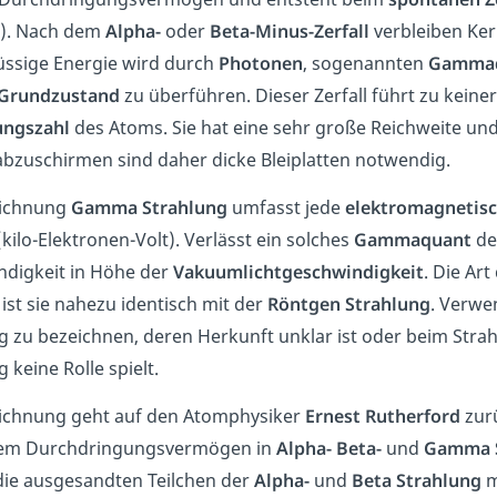
). Nach dem
Alpha-
oder
Beta-Minus-Zerfall
verbleiben Ker
ssige Energie wird durch
Photonen
, sogenannten
Gammaq
Grundzustand
zu überführen. Dieser Zerfall führt zu keine
ungszahl
des Atoms. Sie hat eine sehr große Reichweite und
 abzuschirmen sind daher dicke Bleiplatten notwendig.
eichnung
Gamma Strahlung
umfasst jede
elektromagnetisc
kilo-Elektronen-Volt). Verlässt ein solches
Gammaquant
den
digkeit in Höhe der
Vakuumlichtgeschwindigkeit
. Die Art
 ist sie nahezu identisch mit der
Röntgen Strahlung
. Verwe
g zu bezeichnen, deren Herkunft unklar ist oder beim Stra
 keine Rolle spielt.
ichnung geht auf den Atomphysiker
Ernest Rutherford
zurü
rem Durchdringungsvermögen in
Alpha- Beta-
und
Gamma S
ie ausgesandten Teilchen der
Alpha-
und
Beta Strahlung
m