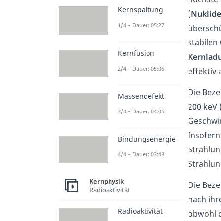
Kernspaltung
(
Nuklide
1/4 – Dauer: 05:27
überschü
stabilen
Kernfusion
Kernlad
2/4 – Dauer: 05:06
effektiv
Die Bez
Massendefekt
200 keV (
3/4 – Dauer: 04:05
Geschwin
Insofern
Bindungsenergie
Strahlun
4/4 – Dauer: 03:48
Strahlung
Kernphysik
Die Beze
Radioaktivität
nach ih
Radioaktivität
obwohl d