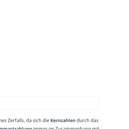
es Zerfalls, da sich die
Kernzahlen
durch das
mmastrahlung
immer im Zusammenhang mit