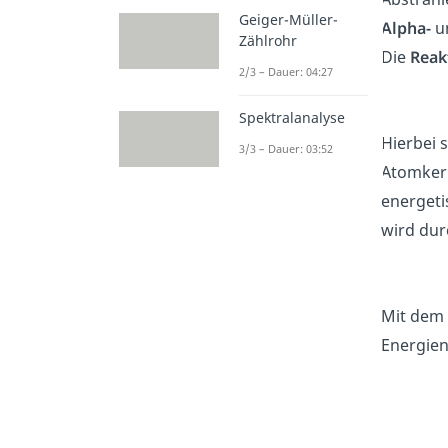
Geiger-Müller-
Alpha-
u
Zählrohr
Die
Reak
2/3 – Dauer: 04:27
Spektralanalyse
Hierbei 
3/3 – Dauer: 03:52
Atomker
energeti
wird dur
Mit dem
Energie