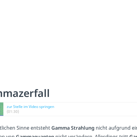
mazerfall
zur Stelle im Video springen
(01:30)
tlichen Sinne entsteht
Gamma Strahlung
nicht aufgrund ein
len von
Gammaquanten
nicht verändern. Allerdings tritt
Ga