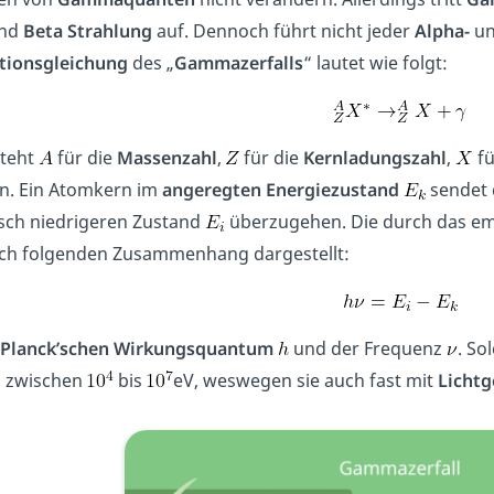
nd
Beta Strahlung
auf. Dennoch führt nicht jeder
Alpha-
u
tionsgleichung
des „
Gammazerfalls
“ lautet wie folgt:
steht
für die
Massenzahl
,
für die
Kernladungszahl
,
fü
n. Ein Atomkern im
angeregten Energiezustand
sendet
sch niedrigeren Zustand
überzugehen. Die durch das em
ch folgenden Zusammenhang dargestellt:
Planck’schen Wirkungsquantum
und der Frequenz
. So
n zwischen
bis
eV, weswegen sie auch fast mit
Lichtg