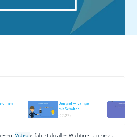
zeichnen
Beispiel — Lampe
mit Schalter
(02:27)
diesem
Video
erfährst du alles Wichtige, um sie zu