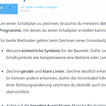
zur Stelle im Video springen
(00:59)
Um einen Schaltplan zu zeichnen, brauchst du meistens
Sti
Programme
, mit denen du einen Schaltplan erstellen kanns
Für beide Methoden gelten beim Zeichnen eines Stromlauf
Benutze
einheitliche Symbole
für die Bauteile: Dafür so
Schaltsymbole wie beispielsweise eine Batterie oder La
Zeichne
gerade
und
klare Linien
: Zeichne deutlich erke
So können andere erkennen, wohin die Stromkabel führen
einer Richtungsänderung zeichnest du deshalb auch imm
übersichtlich.
Achte
auf die
korrekte Ausrichtung
: Manche Baukompone