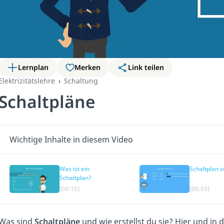
Lernplan
Merken
Link teilen
Elektrizitätslehre
Schaltung
Schaltpläne
Wichtige Inhalte in diesem Video
Was ist ein
Schaltplan 
Schaltplan?
(00:15)
(00:59)
Was sind
Schaltpläne
und wie erstellst du sie? Hier
und in 