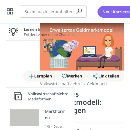
Suche
Neu: Karriere
Lernen lohnt sich!
Entdecke hier deine Chancen.
Lernplan
Merken
Link teilen
Volkswirtschaftslehre
Geldmarkt
Erweitertes
Volkswirtschaftslehre
Marktformen
Geldmarktmodell:
Sichteinlagen
Marktform
en
1/8 – Dauer: