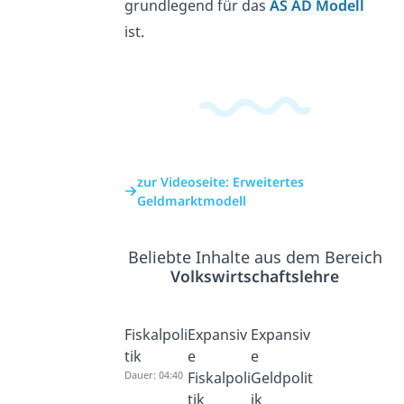
grundlegend für das
AS AD Modell
ist.
zur Videoseite: Erweitertes
Geldmarktmodell
Beliebte Inhalte aus dem Bereich
Volkswirtschaftslehre
Fiskalpoli
Expansiv
Expansiv
tik
e
e
Dauer: 04:40
Fiskalpoli
Geldpolit
tik
ik