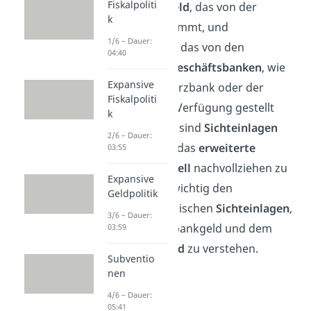
Fiskalpoliti
zwischen
Bargeld
, das von der
k
Zentralbank
kommt, und
1/6 – Dauer:
Sichtguthaben
, das von den
04:40
sogenannten
Geschäftsbanken
, wie
Expansive
z.B. der Commerzbank oder der
Fiskalpoliti
Sparkasse, zur Verfügung gestellt
k
wird. Doch was sind
Sichteinlagen
2/6 – Dauer:
eigentlich? Um das
erweiterte
03:55
Geldmarktmodell
nachvollziehen zu
Expansive
können, ist es wichtig den
Geldpolitik
Unterschied
zwischen
Sichteinlagen
,
3/6 – Dauer:
also Geschäftsbankgeld und dem
03:59
Zentralbankgeld
zu verstehen.
Subventio
nen
4/6 – Dauer:
05:41