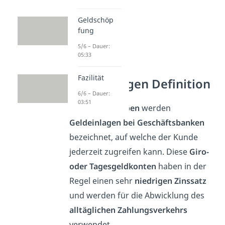
Geldschöp
fung
5/6 – Dauer:
05:33
Fazilität
Sichteinlagen Definition
6/6 – Dauer:
03:51
Als
Sichtguthaben
werden
Geldeinlagen bei Geschäftsbanken
bezeichnet, auf welche der Kunde
jederzeit zugreifen kann. Diese
Giro-
oder Tagesgeldkonten
haben in der
Regel einen sehr
niedrigen Zinssatz
und werden für die Abwicklung des
alltäglichen Zahlungsverkehrs
verwendet.