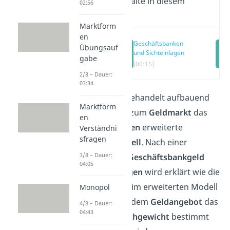
Wichtige Inhalte in diesem
02:56
Video
Marktform
en
Geschäftsbanken
Übungsauf
und Sichteinlagen
gabe
(00:15)
2/8 – Dauer:
03:34
Dieser Artikel behandelt aufbauend
Marktform
auf den Artikel zum
Geldmarkt
das
en
um
Sichteinlagen
erweiterte
Verständni
sfragen
Geldmarktmodell
. Nach einer
3/8 – Dauer:
Definition von
Geschäftsbankgeld
04:05
und
Sichteinlagen
wird erklärt wie die
Geldnachfrage
im erweiterten Modell
Monopol
zusammen mit dem
Geldangebot
das
4/8 – Dauer:
04:43
Geldmarktgleichgewicht
bestimmt