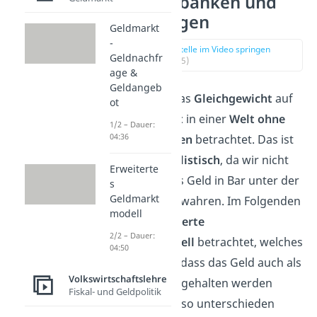
Geschäftsbanken und
Sichteinlagen
Geldmarkt
-
zur Stelle im Video springen
Geldnachfr
(00:15)
age &
Geldangeb
Bisher wurde das
Gleichgewicht
auf
ot
dem
Geldmarkt
in einer
Welt ohne
1/2 – Dauer:
04:36
Geschäftsbanken
betrachtet. Das ist
natürlich
unrealistisch
, da wir nicht
Erweiterte
unser gesamtes Geld in Bar unter der
s
Geldmarkt
Matratze aufbewahren. Im Folgenden
modell
wird das
erweiterte
2/2 – Dauer:
Geldmarktmodell
betrachtet, welches
04:50
berücksichtigt, dass das Geld auch als
Volkswirtschaftslehre
Sichtguthaben
gehalten werden
Fiskal- und Geldpolitik
kann. Es wird also unterschieden