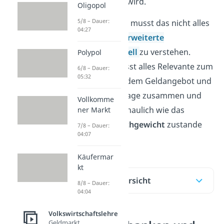
und berechnet wird.
Oligopol
5/8 – Dauer:
Keine Sorge, du musst das nicht alles
04:27
lesen, um das
erweiterte
Geldmarktmodell
zu verstehen.
Polypol
Unser
Video
fasst alles Relevante zum
6/8 – Dauer:
05:32
Geldmarkt mit dem Geldangebot und
der Geldnachfrage zusammen und
Vollkomme
erklärt dir anschaulich wie das
ner Markt
Geldmarktgleichgewicht
zustande
7/8 – Dauer:
04:07
kommt!
Käufermar
kt
Inhaltsübersicht
8/8 – Dauer:
04:04
Volkswirtschaftslehre
Geldmarkt