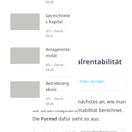
03:40
Gezeichnete
s Kapital
3/5 – Dauer:
05:21
Anlageninte
nsität
Gesamtkapitalrentabilität
4/5 – Dauer:
Formel
04:29
zur Stelle im Video springen
Betriebserg
(01:11)
ebnis
5/5 – Dauer:
Schauen wir uns als nächstes an, wie man
04:26
die Gesamtkapitalrentabilität berechnet.
Die
Formel
dafür sieht so aus: