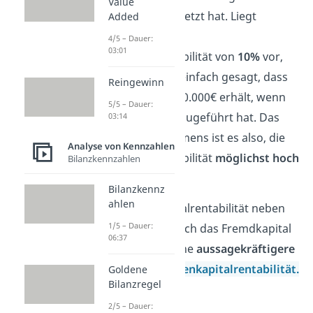
Value
Fremdkapital eingesetzt hat. Liegt
Added
beispielsweise eine
4/5 – Dauer:
03:01
Gesamtkapitalrentabilität von
10%
vor,
dann bedeutet das einfach gesagt, dass
Reingewinn
das Unternehmen 10.000€ erhält, wenn
5/5 – Dauer:
es 100.000€ Kapital zugeführt hat. Das
03:14
Ziel eines Unternehmens ist es also, die
Analyse von Kennzahlen
Gesamtkapitalrentabilität
möglichst hoch
Bilanzkennzahlen
zu halten.
Bilanzkennz
ahlen
Da die Gesamtkapitalrentabilität neben
1/5 – Dauer:
dem Eigenkapital auch das Fremdkapital
06:37
betrachtet, ist sie eine
aussagekräftigere
Kennzahl
als die
Eigenkapitalrentabilität.
Goldene
Bilanzregel
2/5 – Dauer: