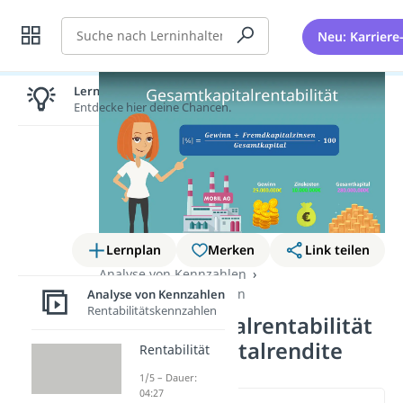
Suche
Neu: Karriere
Lernen lohnt sich!
Entdecke hier deine Chancen.
Lernplan
Merken
Link teilen
Analyse von Kennzahlen
Rentabilitätskennzahlen
Analyse von Kennzahlen
Rentabilitätskennzahlen
Gesamtkapitalrentabilität
/ Gesamtkapitalrendite
Rentabilität
1/5 – Dauer:
04:27