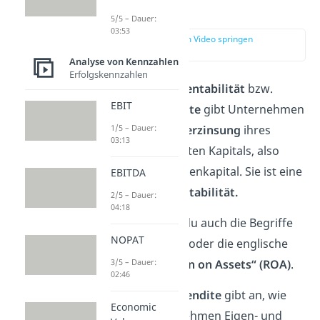
Definition
5/5 – Dauer:
03:53
zur Stelle im Video springen
(00:13)
Analyse von Kennzahlen
Erfolgskennzahlen
Die
Gesamtkapitalrentabilität
bzw.
EBIT
Gesamtkapitalrendite
gibt Unternehmen
1/5 – Dauer:
Auskunft über die
Verzinsung
ihres
03:13
gesamten eingesetzten Kapitals, also
über Fremd- und Eigenkapital. Sie ist eine
EBITDA
Form der
Kapitalrentabilität.
2/5 – Dauer:
04:18
Verwenden kannst du auch die Begriffe
NOPAT
Gesamtrentabilität
oder die englische
3/5 – Dauer:
Bezeichnung
„Return on Assets“ (ROA)
.
02:46
Die
Gesamtkapitalrendite
gibt an, wie
Economic
effizient ein Unternehmen Eigen- und