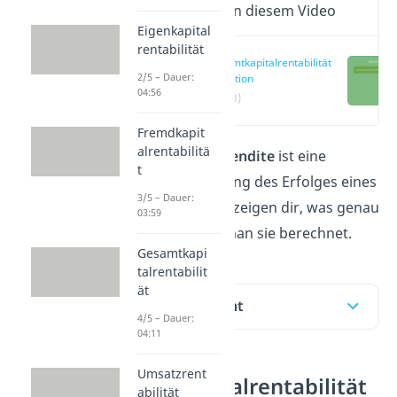
Wichtige Inhalte in diesem Video
Eigenkapital
rentabilität
Gesamtkapitalrentabilität
2/5 – Dauer:
Definition
04:56
(00:13)
Fremdkapit
alrentabilitä
Die
Gesamtkapitalrendite
ist eine
t
Kennzahl zur Messung des Erfolges eines
3/5 – Dauer:
Unternehmens. Wir zeigen dir, was genau
03:59
sie angibt und wie man sie berechnet.
Gesamtkapi
talrentabilit
ät
Inhaltsübersicht
4/5 – Dauer:
04:11
Umsatzrent
Gesamtkapitalrentabilität
abilität