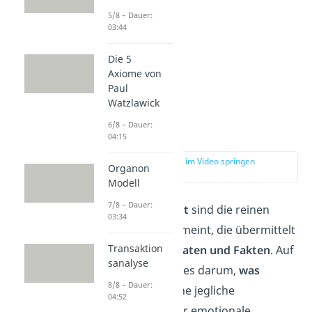
5/8 – Dauer:
03:44
Die 5
Axiome von
Paul
Watzlawick
6/8 – Dauer:
Sachinhalt
04:15
zur Stelle im Video springen
Organon
(00:55)
Modell
7/8 – Dauer:
Mit dem
Sachinhalt
sind die reinen
03:34
Informationen
gemeint, die übermittelt
Transaktion
werden, also die
Daten und Fakten
. Auf
sanalyse
dieser Ebene geht es darum,
was
8/8 – Dauer:
gesagt wird — ohne jegliche
04:52
Interpretation oder emotionale