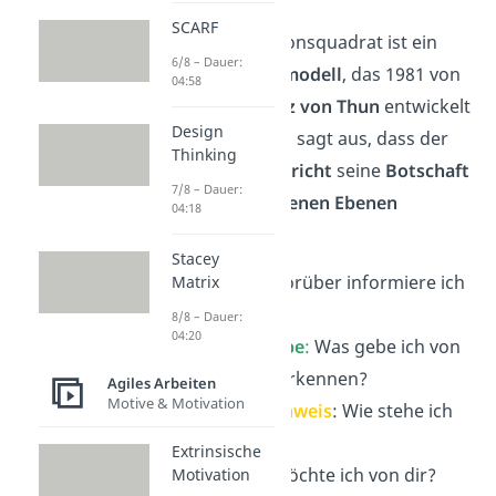
SCARF
Das Kommunikationsquadrat ist ein
6/8 – Dauer:
Kommunikationsmodell
, das 1981 von
04:58
Friedemann
Schulz von Thun
entwickelt
Design
wurde. Das Modell sagt aus, dass der
Thinking
Sender einer
Nachricht
seine
Botschaft
7/8 – Dauer:
auf
vier verschiedenen Ebenen
04:18
übermittelt:
Stacey
Sachinhalt
:
Worüber informiere ich
Matrix
dich?
8/8 – Dauer:
04:20
Selbstkundgabe
:
Was gebe ich von
mir selbst zu erkennen?
Agiles Arbeiten
Motive & Motivation
Beziehungshinweis
: Wie stehe ich
zu dir?
Extrinsische
Appell
:
Was möchte ich von dir?
Motivation