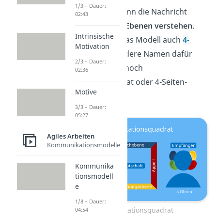
1/3 – Dauer:
Der Empfänger kann die Nachricht
02:43
ebenfalls
auf vier Ebenen verstehen
.
Intrinsische
Deswegen heißt das Modell auch
4-
Motivation
Ohren Modell.
Andere Namen dafür
2/3 – Dauer:
sind zum Beispiel noch
02:36
Nachrichtenquadrat oder 4-Seiten-
Motive
Modell.
3/3 – Dauer:
05:27
Agiles Arbeiten
Kommunikationsmodelle
Kommunika
tionsmodell
e
1/8 – Dauer:
Kommunikationsquadrat
04:54