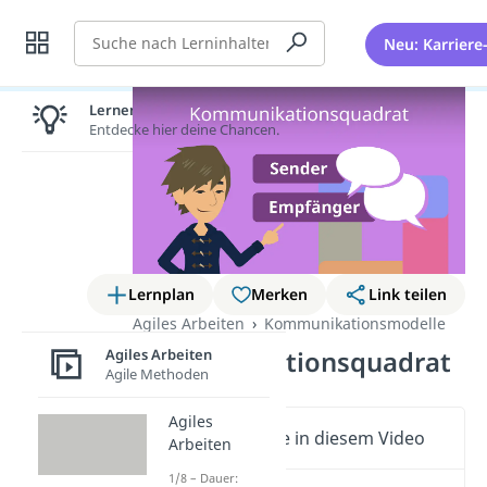
Suche
Neu: Karriere
Lernen lohnt sich!
Entdecke hier deine Chancen.
Lernplan
Merken
Link teilen
Agiles Arbeiten
Kommunikationsmodelle
Agiles Arbeiten
Kommunikationsquadrat
Agile Methoden
Agiles
Wichtige Inhalte in diesem Video
Arbeiten
1/8 – Dauer: