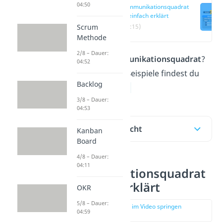
04:50
Kommunikationsquadrat
— einfach erklärt
Scrum
(00:15)
Methode
2/8 – Dauer:
Was ist das
Kommunikationsquadrat
?
04:52
Erklärungen und Beispiele findest du
Backlog
hier und im
Video.
3/8 – Dauer:
04:53
Inhaltsübersicht
Kanban
Board
4/8 – Dauer:
04:11
Kommunikationsquadrat
— einfach erklärt
OKR
5/8 – Dauer:
zur Stelle im Video springen
04:59
(00:15)