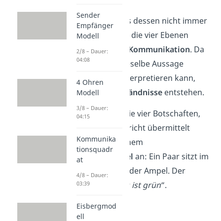
Sender
Auch wenn wir uns dessen nicht immer
Empfänger
bewusst sind, sind die vier Ebenen
Modell
Bestandteil jeder Kommunikation
. Da
2/8 – Dauer:
04:08
der Empfänger dieselbe Aussage
unterschiedlich interpretieren kann,
4 Ohren
können
Missverständnisse
entstehen.
Modell
3/8 – Dauer:
Schauen wir uns die vier Botschaften,
04:15
die mit einer Nachricht übermittelt
Kommunika
werden, mal an einem
tionsquadr
bekannten
Beispiel
an: Ein Paar sitzt im
at
Auto und steht an der Ampel. Der
4/8 – Dauer:
03:39
Beifahrer sagt: „
Es ist grün
“.
Eisbergmod
ell