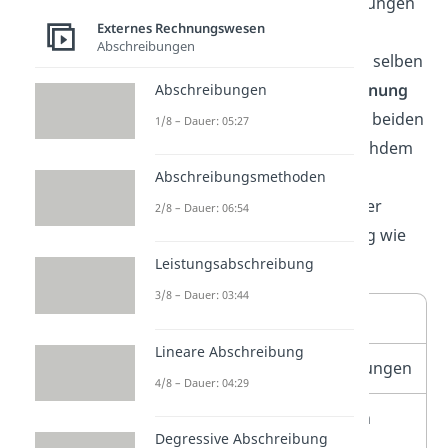
Trotz verschiedener Berechnungen
Externes Rechnungswesen
kommen Gesamt- und
Abschreibungen
Umsatzkostenverfahren zum selben
Betriebsergebnis. Die
Berechnung
Abschreibungen
des
Jahresergebnisses
ist bei beiden
1/8 – Dauer: 05:27
Verfahren aber
dieselbe
. Nachdem
du also das Betriebsergebnis
Abschreibungsmethoden
ermittelt hast, gehst du bei der
2/8 – Dauer: 06:54
Gewinn- und Verlustrechnung wie
folgt vor:
Leistungsabschreibung
3/8 – Dauer: 03:44
Betriebsergebnis
Lineare Abschreibung
+
Erträge aus Beteiligungen
4/8 – Dauer: 04:29
+
Erträge aus anderen
Degressive Abschreibung
Wertpapieren und