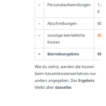
–
Personalaufwendungen
1.20
€
–
Abschreibungen
800.
–
sonstige betriebliche
500.
Kosten
=
Betriebsergebnis
960.
Wie du siehst, werden die Kosten
beim Gesamtkostenverfahren nur
anders angegeben. Das
Ergebnis
bleibt aber
dasselbe
.