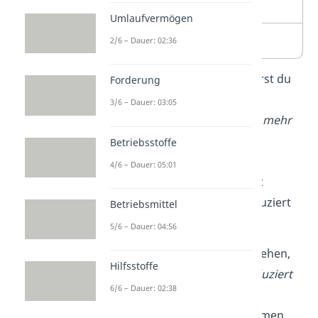
Transportkosten
Umlaufvermögen
=
Betriebsergebnis
2/6 – Dauer: 02:36
Bestandsveränderungen führst du
Forderung
als
eigene Posten
mit auf.
3/6 – Dauer: 03:05
Produziert ein Unternehmen
mehr
als es verkauft
, entstehen
Betriebsstoffe
Bestandserhöhungen
. Diese
4/6 – Dauer: 05:01
addierst
du, da sie zwar nicht
verkauft, aber dennoch produziert
Betriebsmittel
wurden.
5/6 – Dauer: 04:56
Bestandsminderungen
entstehen,
Hilfsstoffe
wenn
mehr verkauft als produziert
6/6 – Dauer: 02:38
wurde. Das ist beispielsweise
möglich, wenn das Unternehmen