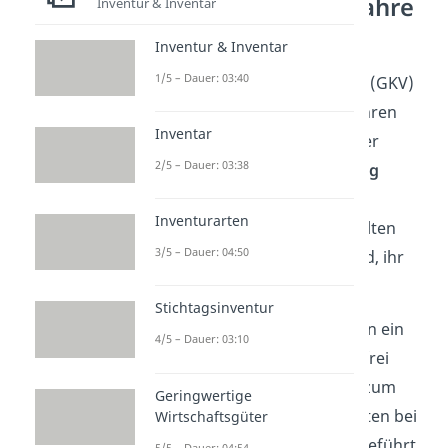
Umsatzkostenverfahre
Inventur & Inventar
n?
Inventur & Inventar
1/5 – Dauer: 03:40
Das Gesamtkostenverfahren (GKV)
und das Umsatzkostenverfahren
Inventar
(UKV) sind zwei
Methoden
der
2/5 – Dauer: 03:38
Gewinn- und Verlustrechnung
(GuV). Damit ermitteln
Inventurarten
Unternehmen, die zur doppelten
3/5 – Dauer: 04:50
Buchführung verpflichtet sind, ihr
Jahresergebnis
.
Stichtagsinventur
Welches der beiden Verfahren ein
4/5 – Dauer: 03:10
Unternehmen wählt, ist ihm frei
überlassen, denn sie führen zum
Geringwertige
selben Ergebnis
. Welche Posten bei
Wirtschaftsgüter
beiden Verfahren jeweils angeführt
5/5 – Dauer: 04:54