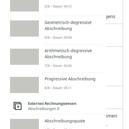
5/8 – Dauer: 04:12
Ausleihungen des
Finanzanlagevermögens
Geometrisch-degressive
Abschreibung
+
sonstige Zinsen und
6/8 – Dauer: 05:04
ähnliche Erträge
Arithmetisch-degressive
–
Abschreibungen auf
Abschreibung
Finanzanlagen und
7/8 – Dauer: 02:45
Wertpapiere des
Umlaufvermögens
Progressive Abschreibung
8/8 – Dauer: 06:11
–
Zinsen und ähnliche
Aufwendungen
Externes Rechnungswesen
Abschreibungen II
+
/
–
Steuern vom Einkommen
Abschreibungsquote
und vom Ertrag, z. B.