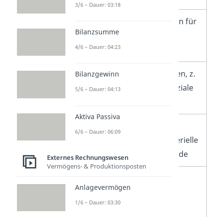
3/6 – Dauer: 03:18
–
Materialaufwendungen für
Bilanzsumme
Roh-, Hilfs- und
4/6 – Dauer: 04:23
Betriebsstoffe
–
Personalaufwendungen, z.
Bilanzgewinn
B. Löhne, Gehälter, soziale
5/6 – Dauer: 04:13
Abgaben
Aktiva Passiva
–
Abschreibungen auf
6/6 – Dauer: 06:09
materielle und immaterielle
Vermögensgegenstände
Externes Rechnungswesen
Vermögens- & Produktionsposten
–
sonstige betriebliche
Anlagevermögen
Aufwendungen, z. B.
1/6 – Dauer: 03:30
Werbeaufwand,