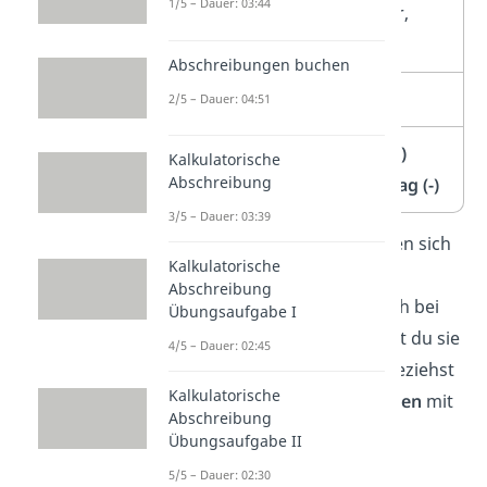
1/5 – Dauer: 03:44
Körperschaftssteuer,
Gewerbesteuer
Abschreibungen buchen
+
/
–
sonstige Steuern
2/5 – Dauer: 04:51
=
Jahresüberschuss (+)
Kalkulatorische
Abschreibung
oder Jahresfehlbetrag (-)
3/5 – Dauer: 03:39
Übrigens:
GKV und UKV finden sich
Kalkulatorische
nicht nur in der Gewinn- und
Abschreibung
Verlustrechnung wieder. Auch bei
Übungsaufgabe I
der
Kostenrechnung
wendest du sie
4/5 – Dauer: 02:45
an. In der Kostenrechnung beziehst
Kalkulatorische
du aber
kalkulatorische Kosten
mit
Abschreibung
ein.
Übungsaufgabe II
5/5 – Dauer: 02:30