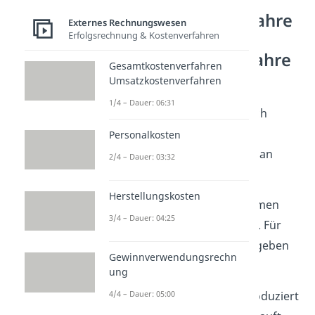
Gesamtkostenverfahre
Externes Rechnungswesen
n
Erfolgsrechnung & Kostenverfahren
Umsatzkostenverfahre
Gesamtkostenverfahren
n — Beispiel
Umsatzkostenverfahren
1/4 – Dauer: 06:31
Schauen wir uns den Vergleich
Umsatzkostenverfahren vs.
Personalkosten
Gesamtkostenverfahren mal an
2/4 – Dauer: 03:32
einem Beispiel an:
Herstellungskosten
Angenommen, ein Unternehmen
3/4 – Dauer: 04:25
stellt Spielzeugflugzeuge her. Für
das
jetzige Geschäftsjahr
ergeben
Gewinnverwendungsrechn
sich folgende Zahlen:
ung
10.000 Spielflugzeuge produziert
4/4 – Dauer: 05:00