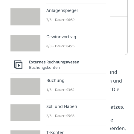
+
sonstige betriebliche
Erträge
Anlagenspiegel
7/8 – Dauer: 06:59
–
sonstige betriebliche
Aufwendungen
Gewinnvortrag
8/8 – Dauer: 04:26
=
Betriebsergebnis
Externes Rechnungswesen
Doch wo sind jetzt die
Buchungskonten
Aufwendungen für Material und
Buchung
Personal, die Abschreibungen und
die Bestandsveränderungen? Die
1/8 – Dauer: 03:52
befinden sich in den
Herstellungskosten des Umsatzes
.
Soll und Haben
2/8 – Dauer: 05:35
Darin können auch
besondere
Verwaltungskosten
erfasst werden.
T-Konten