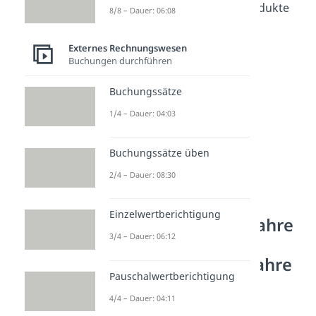
sind zusätzlich verkaufte Produkte
8/8 – Dauer: 06:08
und werden daher
addiert
.
Externes Rechnungswesen
Buchungen durchführen
Buchungssätze
1/4 – Dauer: 04:03
Buchungssätze üben
2/4 – Dauer: 08:30
GuV,
Einzelwertberichtigung
Gesamtkostenverfahre
3/4 – Dauer: 06:12
n und
Umsatzkostenverfahre
Pauschalwertberichtigung
n
4/4 – Dauer: 04:11