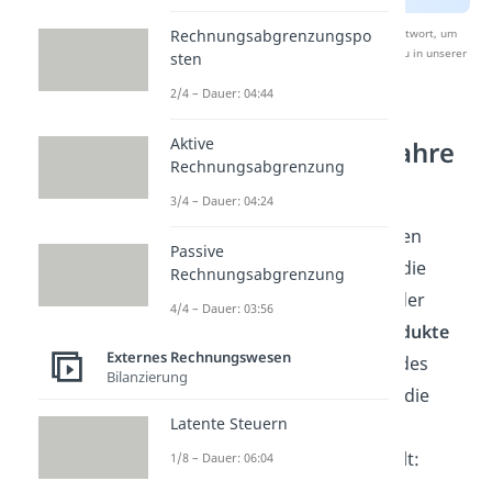
Nach Beantwortung speichern wir deine Antwort, um
Rechnungsabgrenzungspo
Studyflix zu verbessern. Mehr dazu erfährst du in unserer
sten
Datenschutzerklärung
.
2/4 – Dauer: 04:44
Aktive
Umsatzkostenverfahre
Rechnungsabgrenzung
n (UKV)
3/4 – Dauer: 04:24
Beim Umsatzverfahren werden
Passive
hingegen nur die Kosten für die
Rechnungsabgrenzung
Erstellung und den Vertrieb der
4/4 – Dauer: 03:56
tatsächlich abgesetzten Produkte
Externes Rechnungswesen
aufgelistet. Zur Berechnung des
Bilanzierung
Betriebsergebnisses werden die
Latente Steuern
Aufwendungen nach
Funktionsbereichen
unterteilt:
1/8 – Dauer: 06:04
Herstellung
,
Verwaltung
und