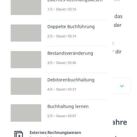
zwei Verfahren: das
1/5 – Dauer: 03:16
Gesamtkostenverfahren
und das
Umsatzkostenverfahren
. Wo der
Doppelte Buchführung
Unterschied zwischen den
2/5 – Dauer: 05:14
Verfahren liegt und wie beide
berechnet werden, zeigen wir dir
Bestandsveränderung
hier im Beitrag und im Video!
3/5 – Dauer: 05:46
Debitorenbuchhaltung
Inhaltsübersicht
4/5 – Dauer: 03:37
Buchhaltung lernen
Was sind
5/5 – Dauer: 05:07
Gesamtkostenverfahre
n und
Externes Rechnungswesen