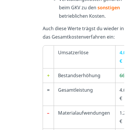
beim GKV zu den
sonstigen
betrieblichen Kosten.
Auch diese Werte trägst du wieder in
das Gesamtkostenverfahren ein:
Umsatzerlöse
4.00
€
+
Bestandserhöhung
660.
=
Gesamtleistung
4.66
€
–
Materialaufwendungen
1.20
€