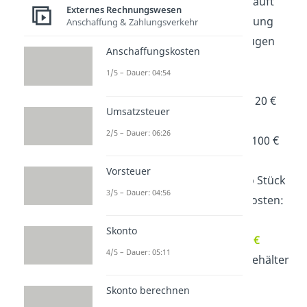
→ davon 8.000 Stück verkauft
Externes Rechnungswesen
ergibt Bestandserhöhung
Anschaffung & Zahlungsverkehr
von 2.000 Spielflugzeugen
Anschaffungskosten
Verkaufspreis jedes
1/5 – Dauer: 04:54
Spielflugzeugs: 500 €
Materialaufwendungen: 120 €
Umsatzsteuer
pro Stück
2/5 – Dauer: 06:26
Personalaufwendungen: 100 €
pro Stück
Vorsteuer
Abschreibungen: 60 € pro Stück
3/5 – Dauer: 04:56
besondere Verwaltungskosten:
50 € pro Stück
Skonto
Vertriebskosten:
400.000 €
4/5 – Dauer: 05:11
davon 200.000 € für Gehälter
und 200.000 € für
Skonto berechnen
Abschreibungen