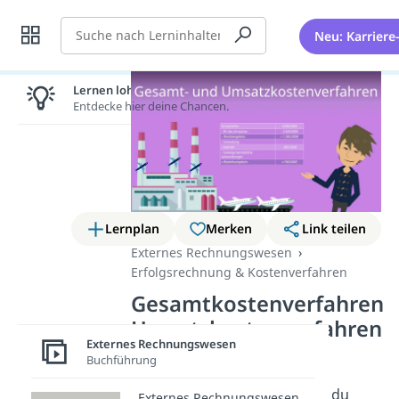
Suche
Neu: Karriere
Lernen lohnt sich!
Entdecke hier deine Chancen.
Lernplan
Merken
Link teilen
Externes Rechnungswesen
Erfolgsrechnung & Kostenverfahren
Gesamtkostenverfahren
Umsatzkostenverfahren
Externes Rechnungswesen
Buchführung
Bei der Gewinn- und
Verlustrechnung verwendest du
Externes Rechnungswesen