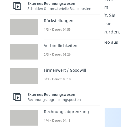
Externes Rechnungswesen
hergestellte Produkte aus dem
Schulden & immaterielle Bilanzposten
letzten Geschäftsjahr verkauft. Sie
Rückstellungen
musst du daher
abziehen
, da sie
1/3 – Dauer: 04:55
nicht dieses Jahr produziert wurden.
Studyflix vernetzt: Hier ein Video aus
Verbindlichkeiten
einem anderen Bereich
2/3 – Dauer: 03:26
Firmenwert / Goodwill
3/3 – Dauer: 03:10
Externes Rechnungswesen
Rechnungsabgrenzungsposten
Rechnungsabgrenzung
1/4 – Dauer: 04:18