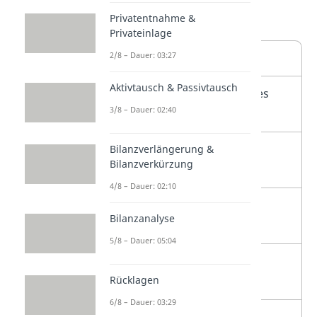
Privatentnahme &
Vertrieb
.
Privateinlage
2/8 – Dauer: 03:27
Umsatzerlöse
Aktivtausch & Passivtausch
–
Herstellungskosten des
3/8 – Dauer: 02:40
Umsatzes
=
Bruttoergebnis vom
Bilanzverlängerung &
Bilanzverkürzung
Umsatz
4/8 – Dauer: 02:10
–
Vertriebskosten
Bilanzanalyse
5/8 – Dauer: 05:04
–
allgemeine
Rücklagen
Verwaltungskosten
6/8 – Dauer: 03:29