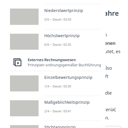
Niederstwertprinzip
Gesamtkostenverfahre
n (GKV)
5/6 – Dauer: 03:59
Beim Gesamtkostenverfahren
Höchstwertprinzip
werden alle im Jahr
entstandenen
6/6 – Dauer: 02:35
Kosten
dargestellt. Das bedeutet, es
werden
alle produzierten
Externes Rechnungswesen
Prinzipien ordnungsgemäßer Buchführung
Erzeugnisse berücksichtigt. Also
auch solche, die
nicht verkauft
Einzelbewertungsprinzip
wurden. Zur Berechnung des
1/4 – Dauer: 03:30
Betriebsergebnisses werden die
Aufwendungen nach den
Maßgeblichkeitsprinzip
Aufwandsarten
sortiert
:
Material
,
2/4 – Dauer: 03:41
Personal
und
Abschreibungen
.
Stichtagsprinzip