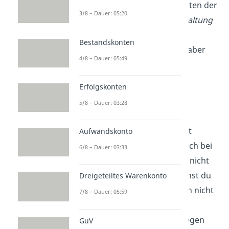
Das sind zum Beispiel die Kosten der
3/8 – Dauer: 05:20
Material- und Werkzeugverwaltung
oder der
Verwaltung von
Bestandskonten
Fertigungsstellen
. Sie zählen aber
4/8 – Dauer: 05:49
nicht
zu den
allgemeinen
Verwaltungskosten.
Erfolgskonten
Die
Bestandsveränderungen
5/8 – Dauer: 03:28
werden im Vergleich zum
Gesamtkostenverfahren nicht
Aufwandskonto
explizit ausgewiesen: Da es sich bei
6/8 – Dauer: 03:33
einer
Bestandserhöhung
um nicht
verkaufte Waren handelt, ziehst du
Dreigeteiltes Warenkonto
die dafür angefallenen Kosten nicht
7/8 – Dauer: 05:59
als Aufwendungen ab.
Bestandsminderungen
hingegen
GuV