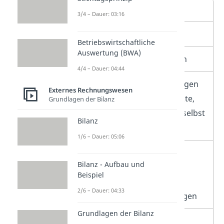
Umsatzerlöse
3/4 – Dauer: 03:16
+
Bestandserhöhungen
Betriebswirtschaftliche
Auswertung (BWA)
–
Bestandsminderungen
4/4 – Dauer: 04:44
+
aktivierte Eigenleistungen
Externes Rechnungswesen
(= hergestellte Produkte,
Grundlagen der Bilanz
die ein Unternehmen selbst
Bilanz
nutzt)
1/6 – Dauer: 05:06
+
sonstige betriebliche
Bilanz - Aufbau und
Erträge, z. B. Verkauf
Beispiel
eigener
2/6 – Dauer: 04:33
Maschinen/Firmenwagen
Grundlagen der Bilanz
=
Gesamtleistung