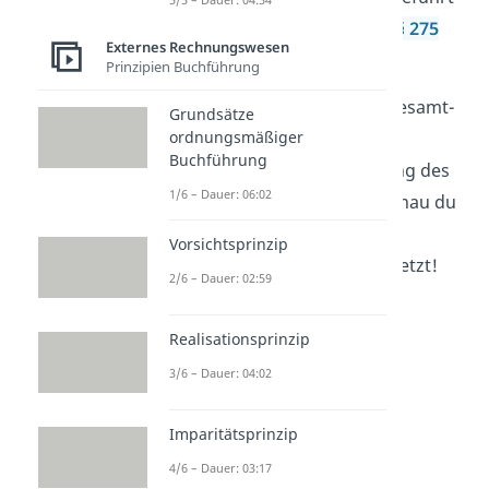
werden müssen, ist dabei in
§ 275
Externes Rechnungswesen
Abs. 2 und 3 HGB
festgelegt.
Prinzipien Buchführung
Der
Unterschied
zwischen Gesamt-
Grundsätze
ordnungsmäßiger
und Umsatzkostenverfahren
Buchführung
besteht nur in der Berechnung des
1/6 – Dauer: 06:02
Betriebsergebnisses
. Wie genau du
das bei beiden Verfahren
Vorsichtsprinzip
berechnest, erklären wir dir jetzt!
2/6 – Dauer: 02:59
Realisationsprinzip
3/6 – Dauer: 04:02
Imparitätsprinzip
4/6 – Dauer: 03:17