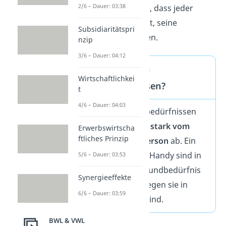
2/6 – Dauer: 03:38
Deshalb ist es wichtig, dass jeder
Mensch in der Lage ist, seine
Subsidiaritätspri
Bedürfnisse zu erfüllen.
nzip
3/6 – Dauer: 04:12
Was zählt zu den
Wirtschaftlichkei
Grundbedürfnissen?
t
4/6 – Dauer: 04:03
Was zu den Grundbedürfnissen
gehört, hängt auch
stark vom
Erwerbswirtscha
ftliches Prinzip
Wohlstand einer Person
ab. Ein
Fernseher oder ein Handy sind in
5/6 – Dauer: 03:53
Deutschland ein Grundbedürfnis
Synergieeffekte
von vielen. Wohingegen sie in
6/6 – Dauer: 03:59
Kenia meist Luxus sind.
BWL & VWL