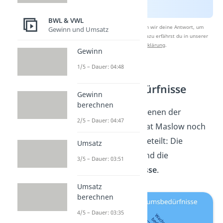
BWL & VWL
Nach Beantwortung speichern wir deine Antwort, um
Gewinn und Umsatz
Studyflix zu verbessern. Mehr dazu erfährst du in unserer
Datenschutzerklärung
.
Gewinn
1/5 – Dauer: 04:48
Defizit- und
Wachstumsbedürfnisse
Gewinn
berechnen
Die verschiedenen Ebenen der
2/5 – Dauer: 04:47
Bedürfnispyramide hat Maslow noch
in
zwei Gruppen
eingeteilt: Die
Umsatz
Defizitbedürfnisse
und die
3/5 – Dauer: 03:51
Wachstumsbedürfnisse
.
Umsatz
berechnen
4/5 – Dauer: 03:35