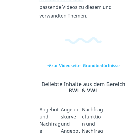
passende Videos zu diesem und
verwandten Themen.
zur Videoseite: Grundbedürfnisse
Beliebte Inhalte aus dem Bereich
BWL & VWL
Angebot
Angebot
Nachfrag
und
skurve
efunktio
Nachfrag
und
n und
e
Angebot
Nachfrag