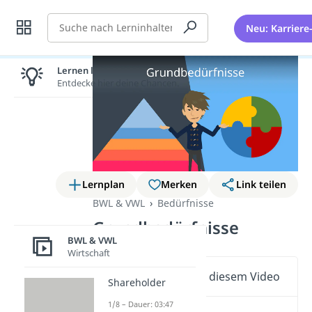
Suche
Neu: Karriere
Lernen lohnt sich!
Entdecke hier deine Chancen.
Lernplan
Merken
Link teilen
BWL & VWL
Bedürfnisse
Grundbedürfnisse
BWL & VWL
Wirtschaft
Wichtige Inhalte in diesem Video
Shareholder
1/8 – Dauer: 03:47