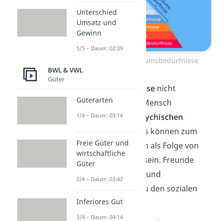
Unterschied
Umsatz und
Gewinn
5/5 – Dauer: 02:39
Defizit- und Wachstumsbedürfnisse
BWL & VWL
Güter
Sind
Defizitbedürfnisse
nicht
Güterarten
befriedigt, kann der Mensch
1/4 – Dauer: 03:14
körperlichen oder psychischen
Schaden
erleiden. Das können zum
Freie Güter und
Beispiel Depressionen als Folge von
wirtschaftliche
fehlenden Freunden sein. Freunde
Güter
zählen neben Familie und
2/4 – Dauer: 03:42
Beziehungspartner zu den sozialen
Inferiores Gut
Bedürfnissen.
3/4 – Dauer: 04:14