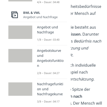
4/4 – Dauer: 04:48
Wenn auch die Sicherheitsbedürfnisse
BWL & VWL
gedeckt sind, rückt der Mensch auf
Angebot und Nachfrage
die dritte Ebene der
Bedürfnispyramide. Sie besteht aus
Angebot und
Nachfrage
den
sozialen Bedürfnissen
. Darunter
1/8 – Dauer: 03:40
fallen zum Beispiel das
Bedürfnis nach
Zuneigung, Unterstützung und
Angebotskurve
sozialer Zugehörigkeit
.
und
Angebotsfunktio
Danach entwickeln sich individuelle
n
Bedürfnisse, zum Beispiel nach
2/8 – Dauer: 04:27
Anerkennung und Wertschätzung
.
Nachfragefunkti
Zuletzt verkörpert die Spitze der
on und
Nachfragekurve
Pyramide den
Wunsch nach
3/8 – Dauer: 04:17
Selbstverwirklichung
. Der Mensch will