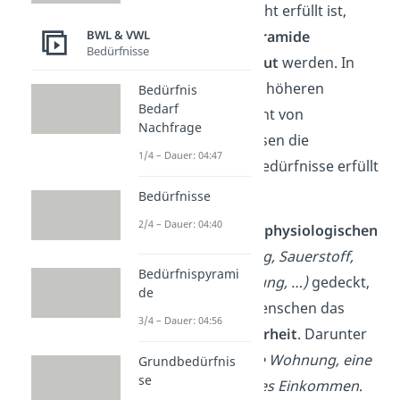
solches
Bedürfnis
nicht erfüllt ist,
kann der
Rest der Pyramide
BWL & VWL
Bedürfnisse
nicht darauf aufgebaut
werden. In
dem Fall sind also die höheren
Bedürfnis
Bedarf
Bedürfnisse noch nicht von
Nachfrage
Bedeutung. Erst müssen die
1/4 – Dauer: 04:47
körperlichen Grundbedürfnisse erfüllt
sein.
Bedürfnisse
2/4 – Dauer: 04:40
Sind zum Beispiel die
physiologischen
Bedürfnisse
(Nahrung, Sauerstoff,
Bedürfnispyrami
Schlaf, Wasser, Kleidung, …)
gedeckt,
de
entwickelt sich bei Menschen das
3/4 – Dauer: 04:56
Bedürfnis nach Sicherheit
. Darunter
fällt zum Beispiel
eine Wohnung, eine
Grundbedürfnis
se
Arbeit und ein sicheres Einkommen
.