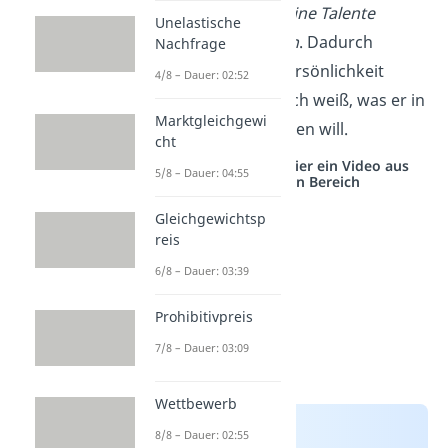
sein Potenzial und seine Talente
Unelastische
ausbauen und nutzen
. Dadurch
Nachfrage
entwickelt sich die Persönlichkeit
4/8 – Dauer: 02:52
weiter und der Mensch weiß, was er in
Marktgleichgewi
seinem Leben erreichen will.
cht
Studyflix vernetzt: Hier ein Video aus
5/8 – Dauer: 04:55
einem anderen Bereich
Gleichgewichtsp
reis
6/8 – Dauer: 03:39
Prohibitivpreis
7/8 – Dauer: 03:09
Wettbewerb
8/8 – Dauer: 02:55