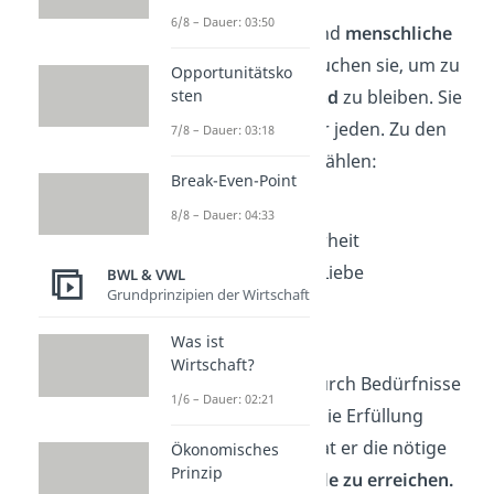
6/8 – Dauer: 03:50
Grundbedürfnisse sind
menschliche
Bedürfnisse
. Wir brauchen sie, um zu
Opportunitätsko
überleben
und
gesund
zu bleiben. Sie
sten
gelten überall und für jeden. Zu den
7/8 – Dauer: 03:18
Grundbedürfnissen zählen:
Break-Even-Point
Lebenserhaltung
8/8 – Dauer: 04:33
Schutz und Sicherheit
Zuwendung und Liebe
BWL & VWL
Grundprinzipien der Wirtschaft
Verständnis
Freiheit
Was ist
Wirtschaft?
Jeder Mensch wird durch Bedürfnisse
1/6 – Dauer: 02:21
angetrieben
. Durch die Erfüllung
eines Bedürfnisses hat er die nötige
Ökonomisches
Prinzip
Energie, um
neue Ziele zu erreichen.