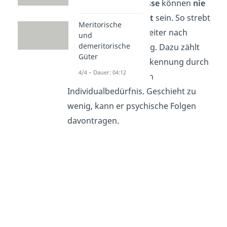
Wachstumsbedürfnisse
können
nie
vollständig befriedigt
sein. So strebt
Meritorische
der Mensch immer weiter nach
und
demeritorische
Bedürfnisbefriedigung. Dazu zählt
Güter
zum Beispiel die Anerkennung durch
4/4 – Dauer: 04:12
Mitmenschen, also ein
Individualbedürfnis. Geschieht zu
wenig, kann er
psychische Folgen
davontragen.