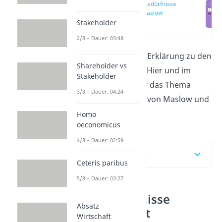
Grundbedürfnisse
nach Maslow
Stakeholder
(00:14)
2/8 – Dauer: 03:48
Du suchst nach einer Erklärung zu den
Shareholder vs
Grundbedürfnissen
? Hier und im
Stakeholder
Video
erklären wir dir das Thema
3/8 – Dauer: 04:24
mithilfe der Theorien von Maslow und
Grawe.
Homo
oeconomicus
4/8 – Dauer: 02:59
Inhaltsübersicht
Ceteris paribus
5/8 – Dauer: 03:27
Grundbedürfnisse
Absatz
einfach erklärt
Wirtschaft