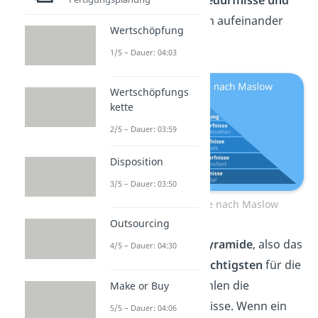
Motive
des Menschen aufeinander
Wertschöpfung
aufbauend dar.
1/5 – Dauer: 04:03
Wertschöpfungs
kette
2/5 – Dauer: 03:59
Disposition
3/5 – Dauer: 03:50
Bedürfnispyramide nach Maslow
Outsourcing
Der
untere Teil der Pyramide
, also das
4/5 – Dauer: 04:30
Fundament, ist
am wichtigsten
für die
Menschen. Hierzu zählen die
Make or Buy
körperlichen Bedürfnisse. Wenn ein
5/5 – Dauer: 04:06