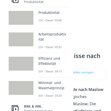
Produktivität
Produktivität
1/4 – Dauer: 03:46
Arbeitsproduktiv
ität
2/4 – Dauer: 05:52
Grundbedürfnisse nach
Effizienz und
Maslow
Effektivität
3/4 – Dauer: 04:15
zur Stelle im Video springen
(00:14)
Minimal- und
Maximalprinzip
Die
Bedürfnispyramide nach Maslow
4/4 – Dauer: 03:29
ist ein sozialpsychologisches
Modell von Abraham Maslow. Die
BWL & VWL
Pyramide stellt alle
Bedürfnisse und
Fertigungsplanung