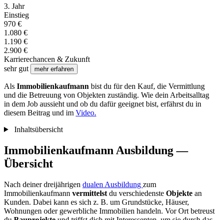
3. Jahr
Einstieg
970 €
1.080 €
1.190 €
2.900 €
Karrierechancen & Zukunft
sehr gut
mehr erfahren
Als
Immobilienkaufmann
bist du für den Kauf, die Vermittlung
und die Betreuung von Objekten zuständig. Wie dein Arbeitsalltag
in dem Job aussieht und ob du dafür geeignet bist, erfährst du in
diesem Beitrag und im
Video.
Inhaltsübersicht
Immobilienkaufmann Ausbildung —
Übersicht
Nach deiner dreijährigen
dualen Ausbildung
zum
Immobilienkaufmann
vermittelst
du verschiedenste
Objekte
an
Kunden. Dabei kann es sich z. B. um Grundstücke, Häuser,
Wohnungen oder gewerbliche Immobilien handeln. Vor Ort betreust
du
Bauprojekte
und triffst dich mit Interessenten, um sie durch das