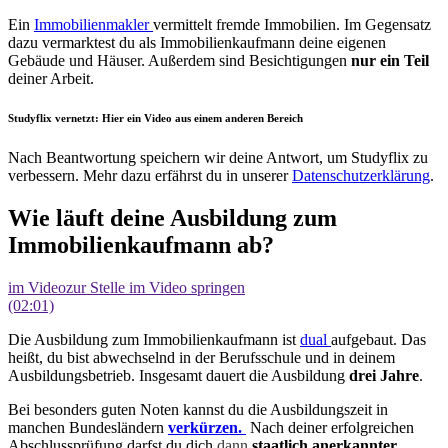
Ein
Immobilienmakler
vermittelt fremde Immobilien. Im Gegensatz
dazu vermarktest du als Immobilienkaufmann deine eigenen
Gebäude und Häuser. Außerdem sind Besichtigungen
nur ein Teil
deiner Arbeit.
Studyflix vernetzt: Hier ein Video aus einem anderen Bereich
Nach Beantwortung speichern wir deine Antwort, um Studyflix zu
verbessern. Mehr dazu erfährst du in unserer
Datenschutzerklärung
.
Wie läuft deine Ausbildung zum
Immobilienkaufmann ab?
im Video
zur Stelle im Video springen
(02:01)
Die Ausbildung zum Immobilienkaufmann ist
dual
aufgebaut. Das
heißt, du bist abwechselnd in der Berufsschule und in deinem
Ausbildungsbetrieb. Insgesamt dauert die Ausbildung
drei Jahre
.
Bei besonders guten Noten kannst du die Ausbildungszeit in
manchen Bundesländern
verkürzen.
Nach deiner erfolgreichen
Abschlussprüfung darfst du dich
dann
staatlich anerkannter