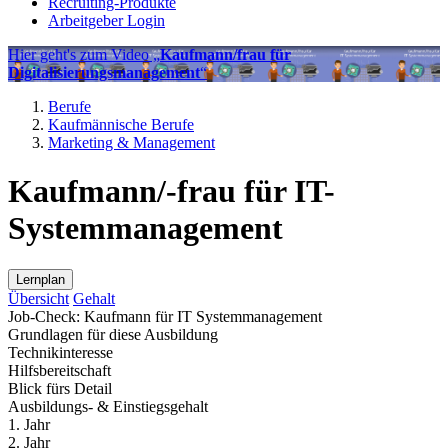
Recruiting-Produkte
Arbeitgeber Login
Hier geht's zum Video „
Kaufmann/frau für
Digitalisierungsmanagement
“
Berufe
Kaufmännische Berufe
Marketing & Management
Kaufmann/-frau für IT-
Systemmanagement
Lernplan
Übersicht
Gehalt
Job-Check: Kaufmann für IT Systemmanagement
Grundlagen für diese Ausbildung
Technikinteresse
Hilfsbereitschaft
Blick fürs Detail
Ausbildungs- & Einstiegsgehalt
1. Jahr
2. Jahr