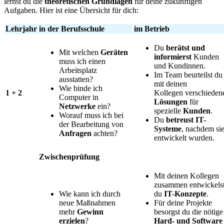
lernst du die
theoretischen Grundlagen
für deine zukünftigen
Aufgaben. Hier ist eine Übersicht für dich:
Lehrjahr
in der Berufsschule
im Betrieb
Du
berätst und
Mit welchen
Geräten
informierst
Kunden
muss ich einen
und Kundinnen.
Arbeitsplatz
Im Team beurteilst du
ausstatten?
mit deinen
Wie binde ich
1 + 2
Kollegen verschieden
Computer in
Lösungen
für
Netzwerke
ein?
spezielle
Kunden
.
Worauf muss ich bei
Du
betreust IT-
der Bearbeitung von
Systeme
, nachdem si
Anfragen
achten?
entwickelt wurden.
Zwischenprüfung
Mit deinen Kollegen
zusammen entwickels
Wie kann ich durch
du
IT-Konzepte
.
neue Maßnahmen
Für deine Projekte
mehr
Gewinn
besorgst du die nötige
erzielen
?
Hard- und Software