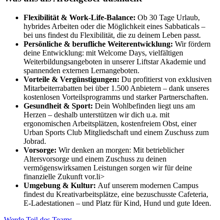
Flexibilität & Work-Life-Balance:
Ob 30 Tage Urlaub,
hybrides Arbeiten oder die Möglichkeit eines Sabbaticals –
bei uns findest du Flexibilität, die zu deinem Leben passt.
Persönliche & berufliche Weiterentwicklung:
Wir fördern
deine Entwicklung: mit Welcome Days, vielfältigen
Weiterbildungsangeboten in unserer Liftstar Akademie und
spannenden externen Lernangeboten.
Vorteile & Vergünstigungen:
Du profitierst von exklusiven
Mitarbeiterrabatten bei über 1.500 Anbietern – dank unseres
kostenlosen Vorteilsprogramms und starker Partnerschaften.
Gesundheit & Sport:
Dein Wohlbefinden liegt uns am
Herzen – deshalb unterstützen wir dich u.a. mit
ergonomischen Arbeitsplätzen, kostenfreiem Obst, einer
Urban Sports Club Mitgliedschaft und einem Zuschuss zum
Jobrad.
Vorsorge:
Wir denken an morgen: Mit betrieblicher
Altersvorsorge und einem Zuschuss zu deinen
vermögenswirksamen Leistungen sorgen wir für deine
finanzielle Zukunft vor.li>
Umgebung & Kultur:
Auf unserem modernen Campus
findest du Kreativarbeitsplätze, eine bezuschusste Cafeteria,
E-Ladestationen – und Platz für Kind, Hund und gute Ideen.
Werde Teil des Teams