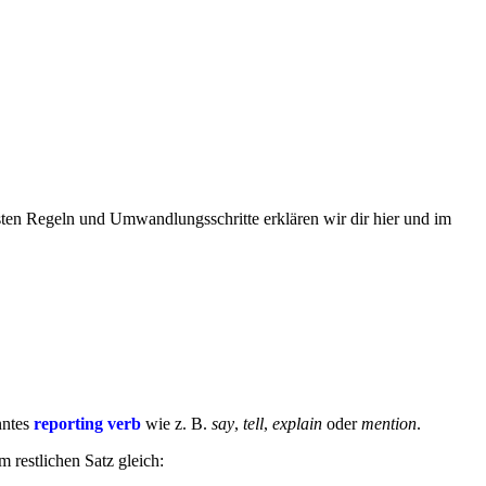
en Regeln und Umwandlungsschritte erklären wir dir hier und im
nntes
reporting verb
wie z. B.
say
,
tell
,
explain
oder
mention
.
m restlichen Satz gleich: