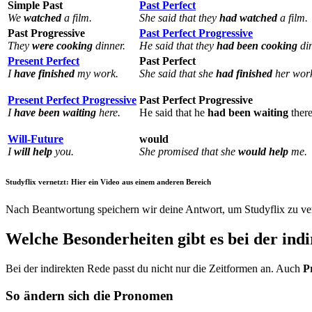
Simple Past
Past Perfect
We
watched
a film.
She said that they
had watched
a film.
Past Progressive
Past Perfect Progressive
They
were cooking
dinner.
He said that they
had been cooking
din
Present Perfect
Past Perfect
I
have finished
my work.
She said that she
had finished
her wor
Present Perfect Progressive
Past Perfect Progressive
I
have been waiting
here.
He said that he
had been waiting
there
Will-Future
would
I
will help
you.
She promised that she
would help
me.
Studyflix vernetzt: Hier ein Video aus einem anderen Bereich
Nach Beantwortung speichern wir deine Antwort, um Studyflix zu ver
Welche Besonderheiten gibt es bei der ind
Bei der indirekten Rede passt du nicht nur die Zeitformen an. Auch
P
So ändern sich die Pronomen