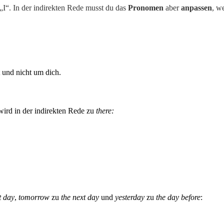
 „I“. In der indirekten Rede musst du das
Pronomen
aber
anpassen
, w
 und nicht um dich.
 wird in der indirekten Rede zu
there:
t day
,
tomorrow
zu
the next day
und
yesterday
zu
the day before
: