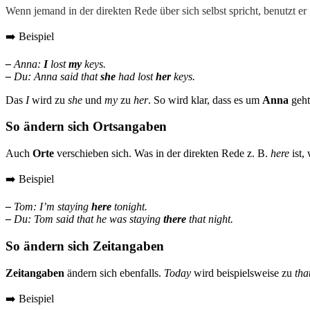
Wenn jemand in der direkten Rede über sich selbst spricht, benutzt er
➡️ Beispiel
–
Anna:
I
lost
my
keys.
–
Du: Anna said that
she
had lost
her
keys.
Das
I
wird zu
she
und
my
zu
her
. So wird klar, dass es um
Anna
geht
So ändern sich Ortsangaben
Auch
Orte
verschieben sich. Was in der direkten Rede z. B.
here
ist,
➡️ Beispiel
–
Tom: I’m staying
here
tonight.
–
Du: Tom said that he was staying
there
that night.
So ändern sich Zeitangaben
Zeitangaben
ändern sich ebenfalls.
Today
wird beispielsweise zu
tha
➡️ Beispiel