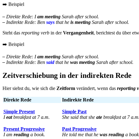
➡️ Beispiel
–
Direkte Rede: I
am meeting
Sarah after school.
–
Indirekte Rede: Ben
says
that he
is meeting
Sarah after school.
Steht das
reporting verb
in der
Vergangenheit
, berichtest du über et
➡️ Beispiel
–
Direkte Rede: I
am meeting
Sarah after school.
–
Indirekte Rede: Ben
said
that he
was meeting
Sarah after school.
Zeitverschiebung in der indirekten Rede
Hier siehst du, wie sich die
Zeitform
verändert, wenn das
reporting 
Direkte Rede
Indirekte Rede
Simple Present
Simple Past
I
eat
breakfast at 7 a.m.
She said that she
ate
breakfast at 7 a.m
Present Progressive
Past Progressive
I am
reading
a book.
He told me that he
was reading
a book