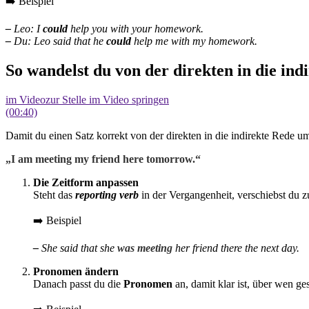
➡️ Beispiel
–
Leo: I
could
help you with your homework.
–
Du: Leo said that he
could
help me with my homework.
So wandelst du von der direkten in die in
im Video
zur Stelle im Video springen
(00:40)
Damit du einen Satz korrekt von der direkten in die indirekte Rede 
„I
am meeting
my friend here tomorrow.“
Die Zeitform anpassen
Steht das
reporting verb
in der Vergangenheit, verschiebst du z
➡️ Beispiel
–
She said that she
was meeting
her friend there the next day.
Pronomen ändern
Danach passt du die
Pronomen
an, damit klar ist, über wen g