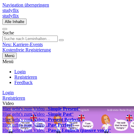
Navigation überspringen
studyflix
studyflix
Alle Inhalte
Suche
Neu: Karriere-Events
Kostenfreie Registrierung
Menü
Menü
Login
Registrieren
Feedback
Login
Registrieren
Video
Hier geht's zum Video „
Simple Present
“
Hier geht's zum Video „
Simple Past
“
Hier geht's zum Video „
Present Perfect
“
Hier geht's zum Video „
Past Perfect
“
Hier geht's zum Video „
Passiv Englisch (passive voice)
“